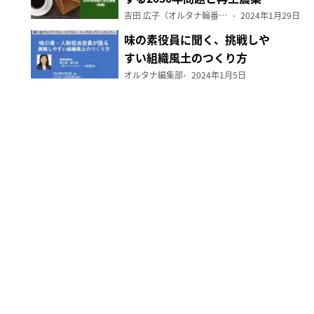
（前編）
吉田 広子（オルタナ輪番編集長）
2024年1月29日
味の素役員に聞く、挑戦しや
すい組織風土のつくり方
オルタナ編集部
2024年1月5日