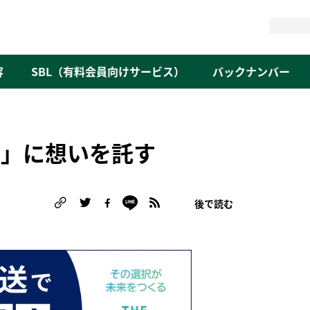
検
索
容
SBL（有料会員向けサービス）
バックナンバー
付」に想いを託す
ー
後で読む