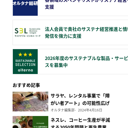
支援
法人会員で貴社のサステナ経営推進と情
発信を強力に支援
2026年度のサステナブルな製品・サー
スを募集中
おすすめ記事
サラヤ、レンタル事業で「障
がい者アート」の可能性広げ
る
オルタナ編集部
2024年4月16日
ネスレ、コーヒー生産が半減
する2050年問題と再生農業