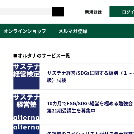
新規登録
ログ
オンラインショップ
メルマガ登録
■オルタナのサービス一覧
サステナ経営/SDGsに関する級別（１～
級）試験
10カ月でESG/SDGs経営を極める勉強会
第21期受講生を募集中
各領域のスペシャリストがサステナ経営