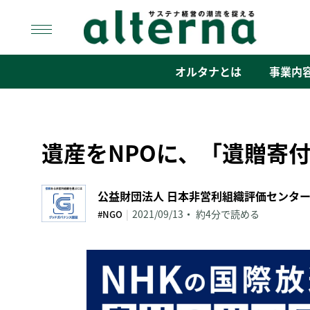
Skip
to
content
オルタナ
「サステナ経営」の潮流を捉える
オルタナとは
事業内
遺産をNPOに、「遺贈寄
公益財団法人 日本非営利組織評価センタ
|
2021/09/13
約4分で読める
#NGO