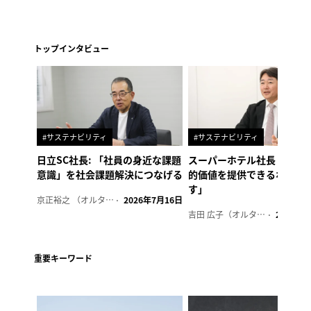
トップインタビュー
#サステナビリティ
#サステナビリティ
日立SC社長: 「社員の身近な課題
スーパーホテル社長「地域
意識」を社会課題解決につなげる
的価値を提供できるホテル
す」
京正裕之 （オルタナ副編集長）
2026年7月16日
吉田 広子（オルタナ輪番編集長）
2026年6
重要キーワード