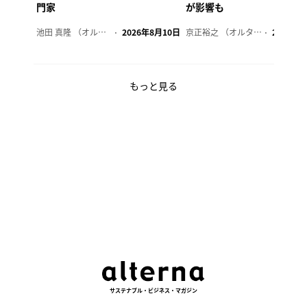
門家
が影響も
池田 真隆 （オルタナ輪番編集長）
2026年8月10日
京正裕之 （オルタナ副編集長）
2026年8
もっと見る
サステナブル・ビジネス・マガジン