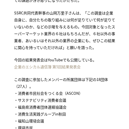
ての課題が浮き彫りになったかたちだ。
SSRC共同代表幹事の山岡万里子さんは、「この調査は企業
自身に、自分たちの取り組みには何が足りていて何が足りて
いないのか、などの示唆を与えるもの。今回対象となったス
ーパーマーケット業界の６社はもちろんだが、６社以外の事
業者、あいるいはそれ以外の業界の企業にも、ぜひこの結果
に関心を持っていただければ」と願いを語った。
今回の結果発表会はYouTubeでも公開している。
企業のエシカル通信簿 第5回結果発表会
この調査に参加したメンバーの所属団体は下記の18団体
（27人）。
・消費者市民社会をつくる会（ASCON）
・サステナビリティ消費者会議
・福島県消費者団体連絡協議会
・消費生活実践グループin秋田
・福知山環境会議
・環境市民