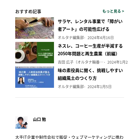
おすすめ記事
もっと見る >
サラヤ、レンタル事業で「障がい
者アート」の可能性広げる
オルタナ編集部
2024年4月16日
ネスレ、コーヒー生産が半減する
2050年問題と再生農業（前編）
吉田 広子（オルタナ輪番編集長）
2024年1月29日
味の素役員に聞く、挑戦しやすい
組織風土のつくり方
オルタナ編集部
2024年1月5日
山口 勉
大手IT企業や制作会社で販促・ウェブマーケティングに携わ