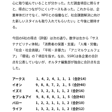
心に取り組んでいることが分かった。ただ調査項目に照らす
と、得点につながりにくいケースもあった。これからは、企
業単体だけでなく、NPOとの協働など、社会課題解決に向け
た新しいスタイルも取り入れてもらいたい」と今後に期待す
る。
今回の6社の得点（評価）は次の通り。数字は左から「サス
テナビリティ体制」「消費者の保護・支援」「人権・労働」
「社会・社会貢献」「平和・非暴力」「アニマルウェルフェ
ア」「環境」の７項目を指す。なお、SSRCは各企業の合計
点を公表していないが、オルタナ編集部が独自に合計点を出
した。
アークス 1、4、2、4、1、1、１（合計14）
イオン 9、8、8、7、2、１、5（合計40）
イズミ 4、3、2，3、1、1、2（合計16）
セブン＆アイ 9、8、8、8、1、1、5（合計40）
バロー 1、2、2、1、1、1、2（合計10）
ライフ
1、3、2、2、1、1、2（合計12）