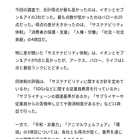
今回の調査で、合計得点が最も高かったのは、イオンとセブ
ン＆アイの2社だった。最も点数が低かったのはバローの10
点だった。得点の差が大きかったのは、「サステナビリティ
体制」「消費者の保護・支援」「人権・労働」「社会・社会
貢献」の4項目だ。
特に差が開いた「サステナビリティ体制」は、イオンとセブ
ン＆アイが9点と高かったが、アークス、バロー、ライフは1
点と最低ランクにとどまった。
同体制の評価は、「サステナビリティに関する方針を定めて
いるか」「SDGsなどに関する従業員教育を行っているか」
「サプライチェーンの調達基準があるか」「サプライヤーや
従業員からの苦情申し立てや救済制度があるか」など11項
目で行った。
一方で、「平和・非暴力」「アニマルウェルフェア」「環
境」の3項目については、各社とも得点が低く、業界を通じ