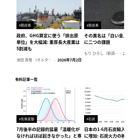
#脱炭素
#脱炭素
政府、GHG算定に使う「排出原
その異名は「白い金」、リ
単位」を大幅減: 重厚長大産業は
に二つの課題
5割減も
もり ひろし（新語ウォッチャー）
2023年7
池田 真隆 （オルタナ輪番編集長）
2026年7月2日
有料記事一覧
#気候変動
#石炭
7月後半の記録的猛暑「温暖化が
日本の1-6月石炭輸入、4年
なければほぼ起きなかった」と専
に増加: 石炭火力の稼働制