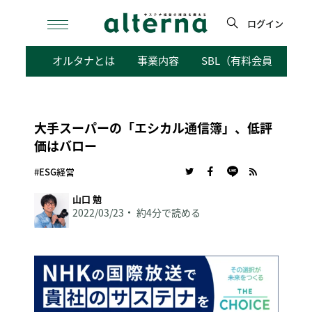
Skip
to
ログイン
content
検
オルタナとは
事業内容
SBL（有料会員向けサ
索
大手スーパーの「エシカル通信簿」、低評
価はバロー
#ESG経営
山口 勉
2022/03/23
約4分で読める