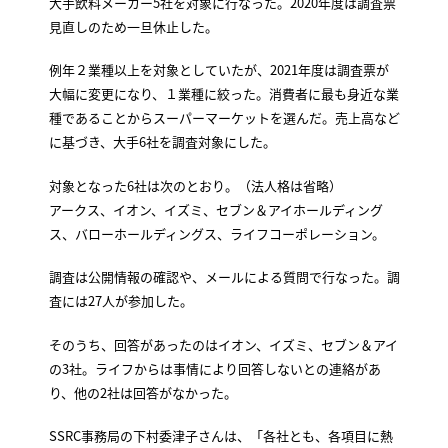
大手飲料メーカー5社を対象に行なった。2020年度は調査票
見直しのため一旦休止した。
例年２業種以上を対象としていたが、2021年度は調査票が
大幅に変更になり、１業種に絞った。消費者に最も身近な業
種であることからスーパーマーケットを選んだ。売上高など
に基づき、大手6社を調査対象にした。
対象となった6社は次のとおり。（法人格は省略）
アークス、イオン、イズミ、セブン＆アイホールディング
ス、バローホールディングス、ライフコーポレーション。
調査は公開情報の確認や、メールによる質問で行なった。調
査には27人が参加した。
そのうち、回答があったのはイオン、イズミ、セブン＆アイ
の3社。ライフからは事情により回答しないとの連絡があ
り、他の2社は回答がなかった。
SSRC事務局の下村委津子さんは、「各社とも、各項目に熱