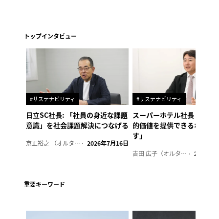
トップインタビュー
#サステナビリティ
#サステナビリティ
日立SC社長: 「社員の身近な課題
スーパーホテル社長「地域
意識」を社会課題解決につなげる
的価値を提供できるホテル
す」
京正裕之 （オルタナ副編集長）
2026年7月16日
吉田 広子（オルタナ輪番編集長）
2026年6
重要キーワード