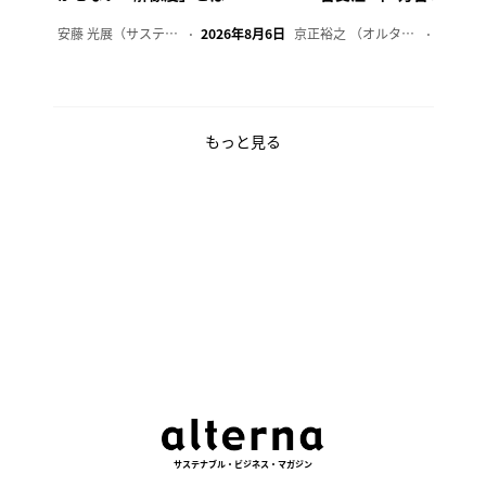
安藤 光展（サステナビリティ・コンサルタント）
2026年8月6日
京正裕之 （オルタナ副編集長）
2026年
もっと見る
サステナブル・ビジネス・マガジン