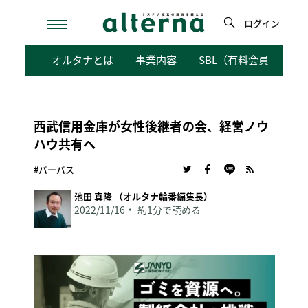
Skip
to
ログイン
content
検
オルタナとは
事業内容
SBL（有料会員向けサ
索
西武信用金庫が女性後継者の会、経営ノウ
ハウ共有へ
#パーパス
池田 真隆 （オルタナ輪番編集長）
2022/11/16
約1分で読める