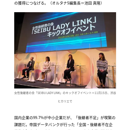
の獲得につなげる。（オルタナS編集長＝池田 真隆）
女性後継者の会「SEIBU LADY LINK」のキックオフイベント＝11月15日、渋谷
ヒカリエで
国内企業の99.7%が中小企業だが、「後継者不足」が喫緊の
課題だ。帝国データバンクが行った「全国・後継者不在企