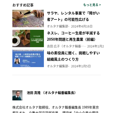
おすすめ記事
もっと見る >
サラヤ、レンタル事業で「障がい
者アート」の可能性広げる
オルタナ編集部
2024年4月16日
ネスレ、コーヒー生産が半減する
2050年問題と再生農業（前編）
吉田 広子（オルタナ輪番編集長）
2024年1月29日
味の素役員に聞く、挑戦しやすい
組織風土のつくり方
オルタナ編集部
2024年1月5日
池田 真隆 （オルタナ輪番編集長）
株式会社オルタナ取締役、オルタナ輪番編集長 1989年東京
都生まれ。立教大学文学部卒業。 環境省「中小企業の環境