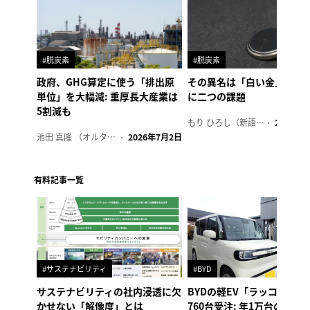
#脱炭素
#脱炭素
政府、GHG算定に使う「排出原
その異名は「白い金」、リ
単位」を大幅減: 重厚長大産業は
に二つの課題
5割減も
もり ひろし（新語ウォッチャー）
2023年7
池田 真隆 （オルタナ輪番編集長）
2026年7月2日
有料記事一覧
#サステナビリティ
#BYD
サステナビリティの社内浸透に欠
BYDの軽EV「ラッコ」、1
かせない「解像度」とは
760台受注: 年1万台の販売