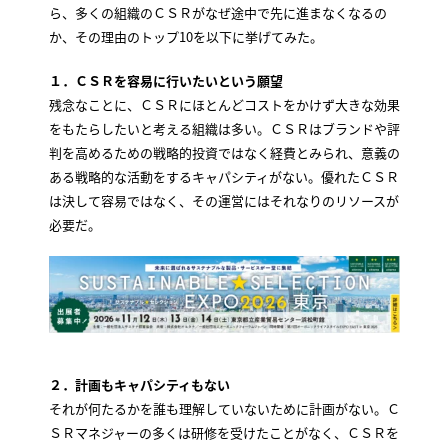
ら、多くの組織のＣＳＲがなぜ途中で先に進まなくなるの
か、その理由のトップ10を以下に挙げてみた。
１．ＣＳＲを容易に行いたいという願望
残念なことに、ＣＳＲにほとんどコストをかけず大きな効果
をもたらしたいと考える組織は多い。ＣＳＲはブランドや評
判を高めるための戦略的投資ではなく経費とみられ、意義の
ある戦略的な活動をするキャパシティがない。優れたＣＳＲ
は決して容易ではなく、その運営にはそれなりのリソースが
必要だ。
２．計画もキャパシティもない
それが何たるかを誰も理解していないために計画がない。Ｃ
ＳＲマネジャーの多くは研修を受けたことがなく、ＣＳＲを