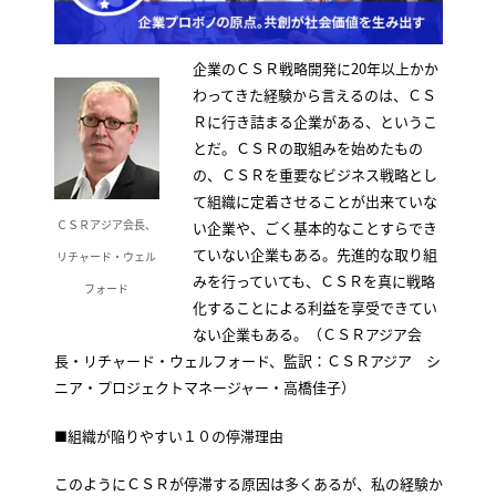
企業のＣＳＲ戦略開発に20年以上かか
わってきた経験から言えるのは、ＣＳ
Ｒに行き詰まる企業がある、というこ
とだ。ＣＳＲの取組みを始めたもの
の、ＣＳＲを重要なビジネス戦略とし
て組織に定着させることが出来ていな
ＣＳＲアジア会長、
い企業や、ごく基本的なことすらでき
ていない企業もある。先進的な取り組
リチャード・ウェル
みを行っていても、ＣＳＲを真に戦略
フォード
化することによる利益を享受できてい
ない企業もある。（ＣＳＲアジア会
長・リチャード・ウェルフォード、監訳：ＣＳＲアジア シ
ニア・プロジェクトマネージャー・高橋佳子）
■組織が陥りやすい１０の停滞理由
このようにＣＳＲが停滞する原因は多くあるが、私の経験か