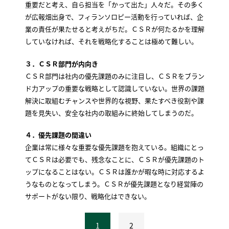
重要だと考え、自ら担当を「かって出た」人々だ。その多く
が広報畑出身で、フィランソロピー活動を行っていれば、企
業の責任が果たせると考えがちだ。ＣＳＲが何たるかを理解
していなければ、それを戦略化することは極めて難しい。
３．ＣＳＲ部門が内向き
ＣＳＲ部門は社内の優先課題のみに注目し、ＣＳＲをブラン
ド力アップの重要な戦略として認識していない。世界の課題
解決に取組むチャンスや世界的な視野、果たすべき役割や課
題を見失い、安全な社内の取組みに終始してしまうのだ。
４．優先課題の間違い
企業は常に様々な重要な優先課題を抱えている。組織にとっ
てＣＳＲは必要でも、残念なことに、ＣＳＲが優先課題のト
ップになることはない。ＣＳＲは誰かが暇な時に対応するよ
うなものとなってしまう。ＣＳＲが優先課題となり経営陣の
サポートがない限り、戦略化はできない。
1
2