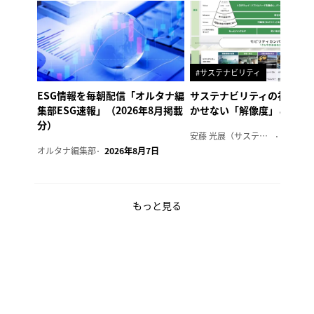
#サステナビリティ
ESG情報を毎朝配信「オルタナ編
サステナビリティの社内浸
集部ESG速報」（2026年8月掲載
かせない「解像度」とは
分）
安藤 光展（サステナビリティ・コンサルタント）
2026年
オルタナ編集部
2026年8月7日
もっと見る