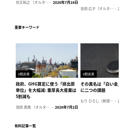
京正裕之 （オルタナ副編集長）
2026年7月16日
吉田 広子（オルタナ輪番編集長）
2026年6
重要キーワード
#脱炭素
#脱炭素
政府、GHG算定に使う「排出原
その異名は「白い金」、リ
単位」を大幅減: 重厚長大産業は
に二つの課題
5割減も
もり ひろし（新語ウォッチャー）
2023年7
池田 真隆 （オルタナ輪番編集長）
2026年7月2日
有料記事一覧