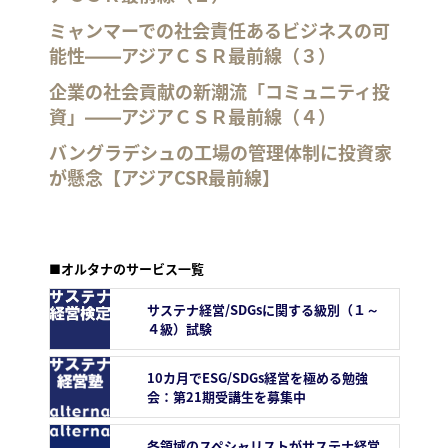
ミャンマーでの社会責任あるビジネスの可
能性――アジアＣＳＲ最前線（３）
企業の社会貢献の新潮流「コミュニティ投
資」――アジアＣＳＲ最前線（４）
バングラデシュの工場の管理体制に投資家
が懸念【アジアCSR最前線】
■オルタナのサービス一覧
サステナ経営/SDGsに関する級別（１～
４級）試験
10カ月でESG/SDGs経営を極める勉強
会：第21期受講生を募集中
各領域のスペシャリストがサステナ経営