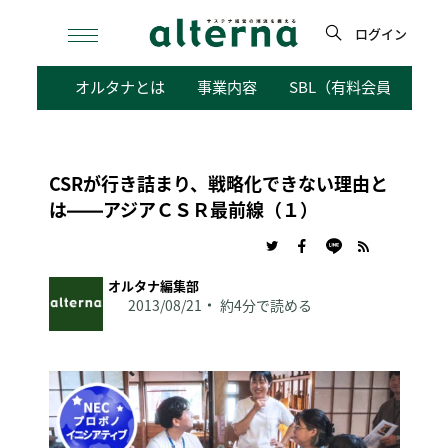
Skip
to
ログイン
content
検
オルタナとは
事業内容
SBL（有料会員向けサ
索
CSRが行き詰まり、戦略化できない理由と
は――アジアＣＳＲ最前線（１）
オルタナ編集部
2013/08/21
約4分で読める