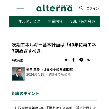
Skip
to
ログイン
content
検
オルタナとは
事業内容
SBL（有料会員向けサ
索
次期エネルギー基本計画は「40年に再エネ
7割めざすべき」
#脱炭素
池田 真隆 （オルタナ輪番編集長）
2024/07/19
約3分で読める
記事のポイント
政府は今年度内に「第七次エネルギー基本計画」を