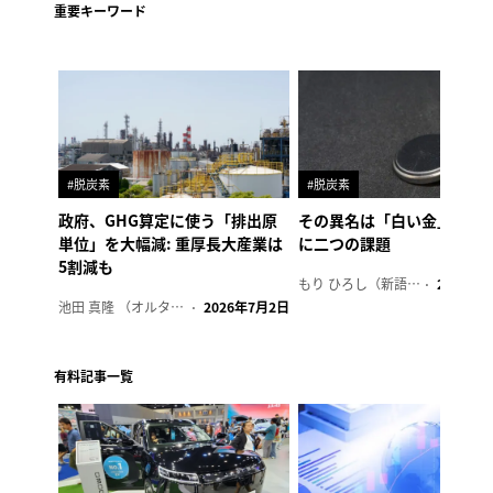
重要キーワード
#脱炭素
#脱炭素
政府、GHG算定に使う「排出原
その異名は「白い金」、リ
単位」を大幅減: 重厚長大産業は
に二つの課題
5割減も
もり ひろし（新語ウォッチャー）
2023年7
池田 真隆 （オルタナ輪番編集長）
2026年7月2日
有料記事一覧