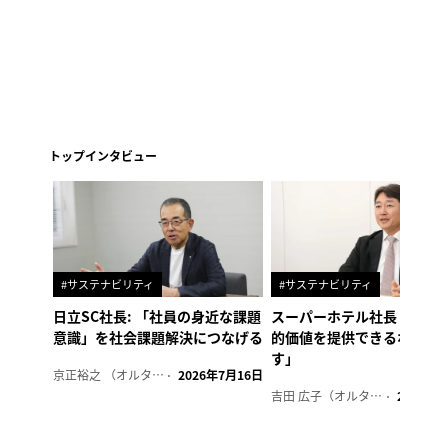
トップインタビュー
#サステナビリティ
#サステナビリティ
日立SC社長: 「社員の身近な課題
スーパーホテル社長「地域
意識」を社会課題解決につなげる
的価値を提供できるホテル
す」
京正裕之 （オルタナ副編集長）
2026年7月16日
吉田 広子（オルタナ輪番編集長）
2026年6