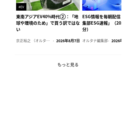
#EV
東南アジアEV40%時代②：「地
ESG情報を毎朝配信「オル
球や環境のため」で買う訳ではな
集部ESG速報」（2026年8
い
分）
京正裕之 （オルタナ副編集長）
2026年8月7日
オルタナ編集部
2026年8月7日
もっと見る