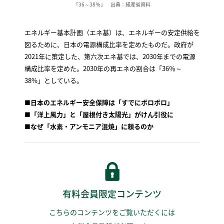
「36～38％」 出典：経産省資料
エネルギー基本計画（エネ基）は、エネルギーの安定供給を
図るために、日本の電源構成比率を定めたものだ。政府が
2021年に策定した、第六次エネ基では、2030年までの電源
構成比率を定めた。2030年の再エネの割合は「36％～
38%」としている。
■
日本のエネルギー安全保障は「すでにボロボロ」
■
「洋上風力」と「屋根付き太陽光」がけん引役に
■
なぜ「水素・アンモニア混焼」に頼るのか
有料会員限定コンテンツ
こちらのコンテンツをご覧いただくには