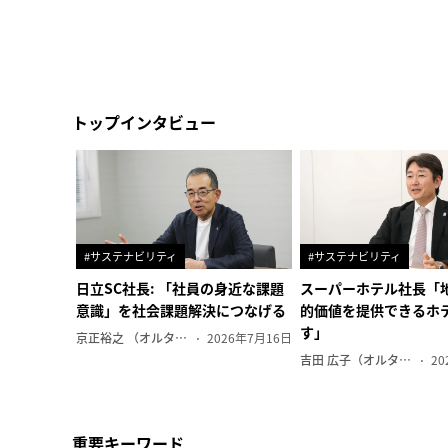
トップインタビュー
#サステナビリティ
#サステナビリティ
日立SC社長: 「社員の身近な課題
スーパーホテル社長「
意識」を社会課題解決につなげる
的価値を提供できるホ
す」
京正裕之 （オルタナ副編集長）
2026年7月16日
吉田 広子（オルタナ輪番編集長）
20
重要キーワード