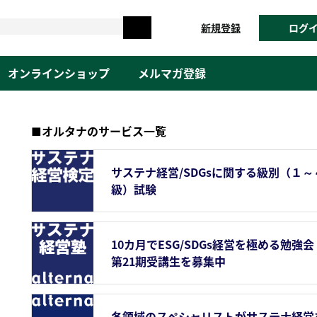
新規登録
ログ
オンラインショップ
メルマガ登録
■オルタナのサービス一覧
サステナ経営/SDGsに関する級別（１～
級）試験
10カ月でESG/SDGs経営を極める勉強会
第21期受講生を募集中
各領域のスペシャリストがサステナ経営