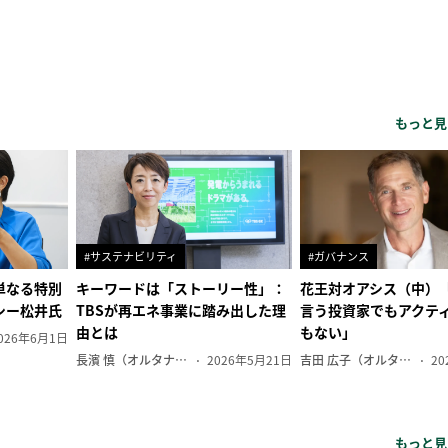
もっと見
#サステナビリティ
#ガバナンス
単なる特別
キーワードは「ストーリー性」：
花王対オアシス（中）
シー松井氏
TBSが再エネ事業に踏み出した理
言う投資家でもアクテ
由とは
もない」
026年6月1日
長濱 慎（オルタナ副編集長）
2026年5月21日
吉田 広子（オルタナ輪番編集長）
20
もっと見