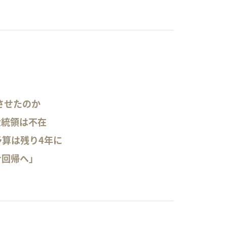
させたのか
大統領は不在
予算は残り4年に
ナ回帰へ」