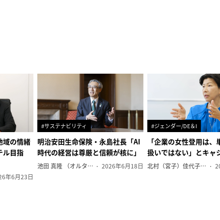
#サステナビリティ
#ジェンダー/DE＆I
地域の情緒
明治安田生命保険・永島社長「AI
「企業の女性登用は、
テル目指
時代の経営は尊厳と信頼が核に」
扱いではない」とキャ
池田 真隆 （オルタナ輪番編集長）
2026年6月18日
北村（宮子）佳代子（オルタナ輪番編集長）
2
26年6月23日