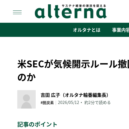
Skip
to
content
オルタナ
「サステナ経営」の潮流を捉える
オルタナとは
事業内
米SECが気候開示ルール撤
のか
吉田 広子（オルタナ輪番編集長）
|
2026/05/12
約2分で読める
#脱炭素
記事のポイント