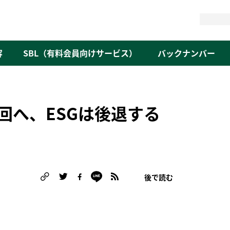
検
索
容
SBL（有料会員向けサービス）
バックナンバー
回へ、ESGは後退する
後で読む