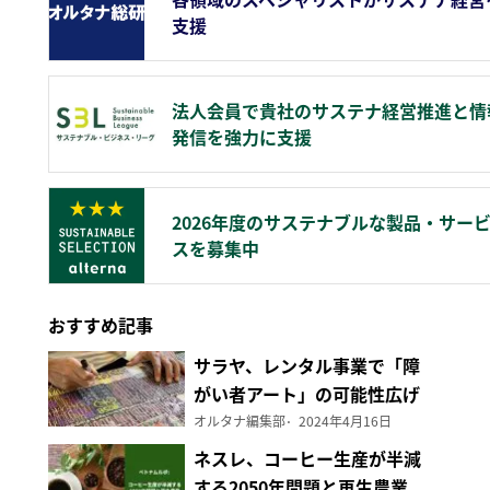
支援
法人会員で貴社のサステナ経営推進と情
発信を強力に支援
2026年度のサステナブルな製品・サー
スを募集中
おすすめ記事
サラヤ、レンタル事業で「障
がい者アート」の可能性広げ
る
オルタナ編集部
2024年4月16日
ネスレ、コーヒー生産が半減
する2050年問題と再生農業