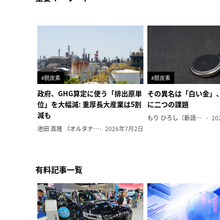
#脱炭素
#脱炭素
政府、GHG算定に使う「排出原単
その異名は「白い金」
位」を大幅減: 重厚長大産業は5割
に二つの課題
減も
もり ひろし（新語ウォッチャー）
20
池田 真隆 （オルタナ輪番編集長）
2026年7月2日
有料記事一覧