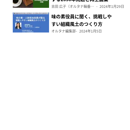
（前編）
吉田 広子（オルタナ輪番編集長）
2024年1月29日
味の素役員に聞く、挑戦しや
すい組織風土のつくり方
オルタナ編集部
2024年1月5日