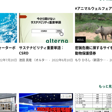
#アニマルウェルフェア
#ESG
ォーターポ
サステナビリティ重要単語：
密猟危機に瀕するサイ
CSRD
動物保護債券
22年7月20日
池田 真隆 （オルタナ輪番編集長）
2022年6月10日
もり ひろし（新語ウォッチャー）
2
もっと見