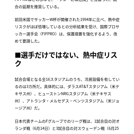
合の延期を推奨している。
前回米国でサッカーW杯が開催された1994年に比べ、熱中症
リスクがほぼ倍増しているとの分析結果を受け、国際プロサ
ッカー選手会（FIFPRO）は、保護措置を強化するよう、改
めて要請した。
■選手だけではない、熱中症リス
ク
試合会場となる全16スタジアムのうち、冷房設備を有してい
るのは3カ所だ。具体的には、ダラスAT&Tスタジアム（米テ
キサス州）、ヒューストンNRGスタジアム（米テキサス
州）、アトランタ・メルセデス・ベンツスタジアム（米ジョ
ージア州）だ。
日本代表チームのFグループでのリーグ戦は、1試合目の対オ
ランダ戦（6月14日）と3試合目の対スウェーデン戦（6月25