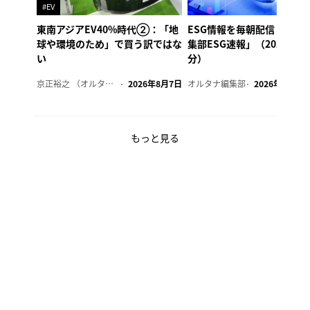
#EV
東南アジアEV40%時代②：「地
ESG情報を毎朝配信「オル
球や環境のため」で買う訳ではな
集部ESG速報」（2026年8
い
分）
京正裕之 （オルタナ副編集長）
2026年8月7日
オルタナ編集部
2026年8月7日
もっと見る