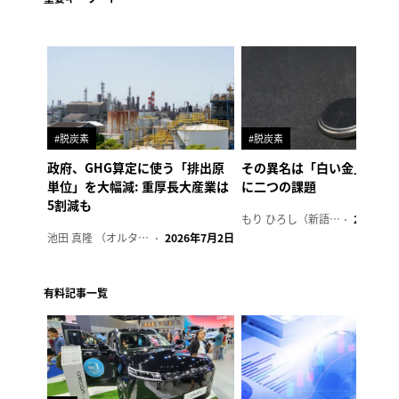
#脱炭素
#脱炭素
政府、GHG算定に使う「排出原
その異名は「白い金」、リ
単位」を大幅減: 重厚長大産業は
に二つの課題
5割減も
もり ひろし（新語ウォッチャー）
2023年7
池田 真隆 （オルタナ輪番編集長）
2026年7月2日
有料記事一覧