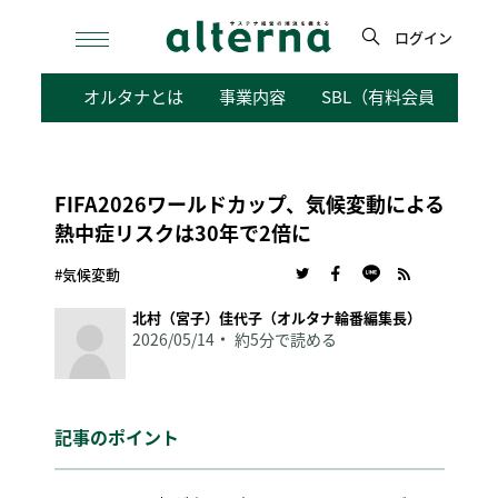
Skip
to
ログイン
content
検
オルタナとは
事業内容
SBL（有料会員向けサ
索
FIFA2026ワールドカップ、気候変動による
熱中症リスクは30年で2倍に
#気候変動
北村（宮子）佳代子（オルタナ輪番編集長）
2026/05/14
約5分で読める
記事のポイント