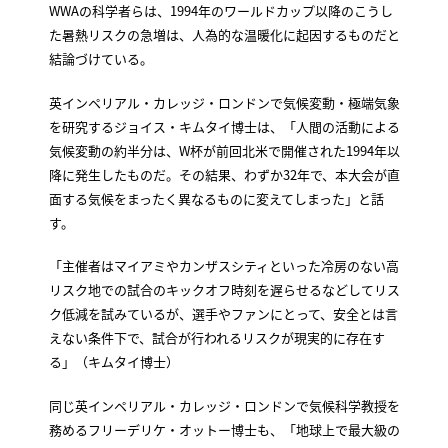
WWAの科学者らは、1994年のワールドカップ以降のこうし
た暑熱リスクの急増は、人為的な温暖化に起因するものだと
結論づけている。
英インペリアル・カレッジ・ロンドンで気候変動・極端気象
を研究するジョイス・キムタイ博士は、「​人間の活動による
気候変動の約半分は、W杯が前回北米で開催された1994年以
降に発生したものだ。その結果、わずか32年で、本大会が直
面する気候をまったく異なるものに変えてしまった」と話
す。
「主催者はマイアミやカンザスシティといった冷房のない高
リスク地での試合のキックオフ時刻を遅らせるなどしてリス
ク低減を試みているが、選手やファンにとって、安全とは言
えない条件下で、試合が行われるリスクが現実的に存在す
る」（キムタイ博士）
同じ英インペリアル・カレッジ・ロンドンで気候科学教授を
務めるフリーデリケ・オットー博士も、「地球上で最大級の