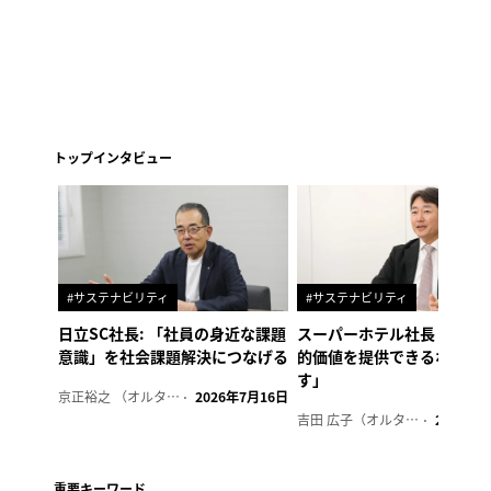
トップインタビュー
#サステナビリティ
#サステナビリティ
日立SC社長: 「社員の身近な課題
スーパーホテル社長「地域
意識」を社会課題解決につなげる
的価値を提供できるホテル
す」
京正裕之 （オルタナ副編集長）
2026年7月16日
吉田 広子（オルタナ輪番編集長）
2026年6
重要キーワード