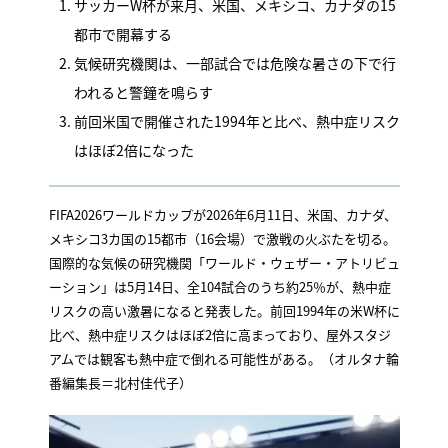
サッカーW杯が来月、米国、メキシコ、カナダの15
都市で開幕する
気候研究機関は、一部試合では危険な暑さの下で行
われると警鐘を鳴らす
前回米国で開催された1994年と比べ、熱中症リスク
はほぼ2倍になった
FIFA2026ワールドカップが2026年6月11日、米国、カナダ、
メキシコ3カ国の15都市（16会場）で激戦の火ぶたを切る。
国際的な気候の研究機関「ワールド・ウェザー・アトリビュ
ーション」は5月14日、全104試合のうち約25％が、熱中症
リスクの高い激暑になると発表した。前回1994年の米W杯に
比べ、熱中症リスクはほぼ2倍に高まっており、屋外スタジ
アムでは観客も熱中症で倒れる可能性がある。（オルタナ輪
番編集長＝北村佳代子）