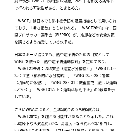
約25％が「WBGT（湿球黒球温度）26℃」を超える条件下
で行われる可能性がある、とまとめた。
「WBGT」は日本でも熱中症予防の温度指標として用いられ
ており、「暑さ指数」ともいわれる。「WBGT26℃」は、国
際プロサッカー選手会（FIFPRO）が、冷却などの安全対策
を講じるよう推奨している水準だ。
日本スポーツ協会でも、熱中症予防のための目安として
WBGTを使った「熱中症予防運動指針」を定めており、
「WBGT21未満：ほぼ安全（適宜水分補給）」「WGBT21～
25：注意（積極的に水分補給）」「WBGT25～28：警戒
（積極的に休憩）」「WBGT28～31：厳重警戒（激しい運動
は中止）」「WBGT31以上：運動は原則中止」の5段階を示
している。
さらにWWAによると、全105試合のうち約5試合は、
「WBGT28℃」を超える可能性があることも示した。これ
は乾燥下なら気温約38℃、高湿度下なら約30℃に相当し、
FIFPROはこの水準を、「プレーには危険」と位置づけ、試