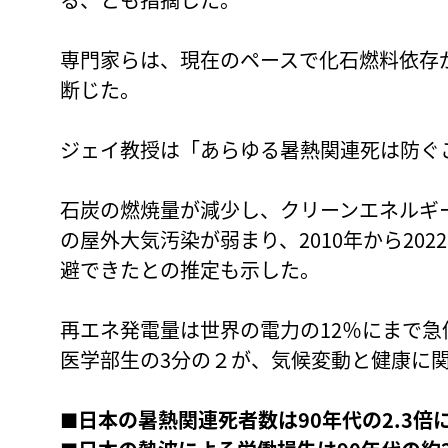
専門家らは、現在のペースで化石燃料依存
断じた。
ジェイ教授は「あらゆる暑熱関連死は防ぐ
石炭の燃焼量が減少し、クリーンエネルギ
の屋外大気汚染が弱まり、2010年から20
避できたとの推定も示した。
再エネ発電量は世界の電力の12％にまで急
医学部生の3分の２が、気候変動と健康に
■日本の暑熱関連死者数は90年代の2.3倍