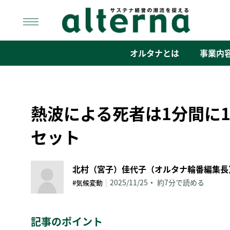
Skip
to
content
オルタナ
「サステナ経営」の潮流を捉える
オルタナとは
事業内
熱波による死者は1分間に1
セット
北村（宮子）佳代子（オルタナ輪番編集長
|
2025/11/25
約7分で読める
#気候変動
記事のポイント