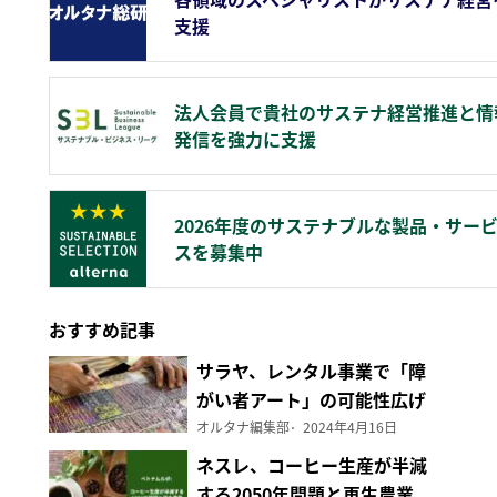
支援
法人会員で貴社のサステナ経営推進と情
発信を強力に支援
2026年度のサステナブルな製品・サー
スを募集中
おすすめ記事
サラヤ、レンタル事業で「障
がい者アート」の可能性広げ
る
オルタナ編集部
2024年4月16日
ネスレ、コーヒー生産が半減
する2050年問題と再生農業