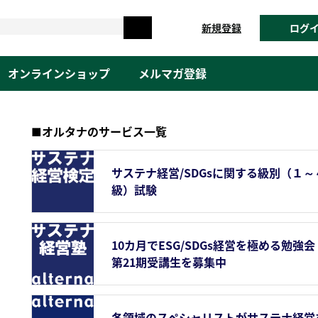
新規登録
ログ
オンラインショップ
メルマガ登録
■オルタナのサービス一覧
サステナ経営/SDGsに関する級別（１～
級）試験
10カ月でESG/SDGs経営を極める勉強会
第21期受講生を募集中
各領域のスペシャリストがサステナ経営