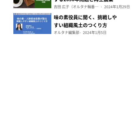
（前編）
吉田 広子（オルタナ輪番編集長）
2024年1月29日
味の素役員に聞く、挑戦しや
すい組織風土のつくり方
オルタナ編集部
2024年1月5日