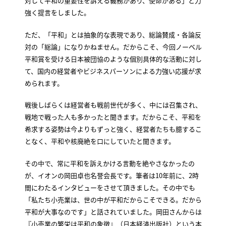
対して平和の重要性を訴える義務があり、使命がある」と力
強く提言をしました。
ただ、「平和」とは抽象的な表現であり、総論賛成・各論反
対の「総論」になりかねません。だからこそ、今回ノーベル
平和賞を受ける日本被団協のような個別具体的な活動に対し
て、国内の経営者やビジネスパーソンによる力強い応援が求
められます。
戦後しばらくは経営者も戦前世代が多く、中には召集され、
戦地で戦った人も多かったと聞きます。だからこそ、平和を
希求する姿勢は今よりもずっと強く、経営者たちも臆するこ
となく、平和や核廃絶を口にしていたと聞きます。
その中で、常に平和を訴えかける言動を絶やさなかったの
が、イオンの岡田卓也名誉会長です。筆者は10年前に、2時
間にわたるインタビューをさせて頂きました。その中でも
「私たち小売業は、世の中が平和だからこそできる。だから
平和が大事なのです」と話されていました。岡田さんからは
『小売業の繁栄は平和の象徴』（日本経済出版社）という本