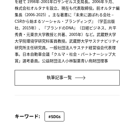
を経て 1998年-2001年ロサンゼルス支局長。2006年９月、
株式会社オルタナを設立、現在も代表取締役。前オルタナ編
集長（2006-2025）。主な著書に『未来に選ばれる会社－
CSRから始まるソーシャル・ブランディング』（学芸出版
社、2015年）、『ブランドのDNA』（日経ビジネス、片平
秀貴・元東京大学教授と共著、2005年）など。武蔵野大学
大学院環境学研究科客員教授。武蔵野大学サステナビリティ
研究所主任研究員。一般社団法人サステナ経営協会代表理
事。日本自動車会議「クルマ・社会・パートナーシップ大
賞」選考委員。公益財団法人小林製薬青い鳥財団理事
執筆記事一覧
キーワード:
#SDGs