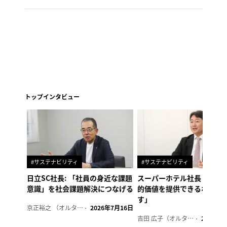
トップインタビュー
#サステナビリティ
#サステナビリティ
日立SC社長: 「社員の身近な課題
スーパーホテル社長「地域
意識」を社会課題解決につなげる
的価値を提供できるホテル
す」
京正裕之 （オルタナ副編集長）
2026年7月16日
吉田 広子（オルタナ輪番編集長）
2026年6