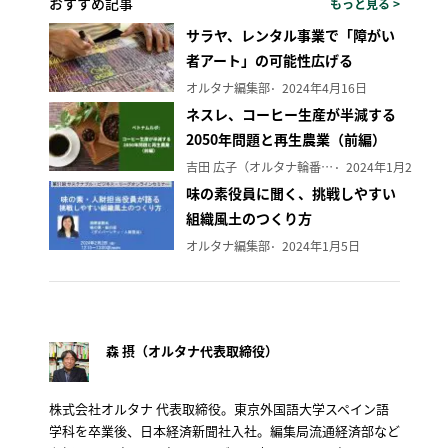
おすすめ記事
もっと見る >
サラヤ、レンタル事業で「障がい
者アート」の可能性広げる
オルタナ編集部
2024年4月16日
ネスレ、コーヒー生産が半減する
2050年問題と再生農業（前編）
吉田 広子（オルタナ輪番編集長）
2024年1月29日
味の素役員に聞く、挑戦しやすい
組織風土のつくり方
オルタナ編集部
2024年1月5日
森 摂（オルタナ代表取締役）
株式会社オルタナ 代表取締役。東京外国語大学スペイン語
学科を卒業後、日本経済新聞社入社。編集局流通経済部など