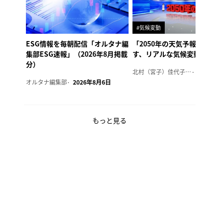
#気候変動
ESG情報を毎朝配信「オルタナ編
「2050年の天気予報 Ver.
集部ESG速報」（2026年8月掲載
す、リアルな気候変動の影
分）
北村（宮子）佳代子（オルタナ輪番編集長）
2026年
オルタナ編集部
2026年8月6日
もっと見る