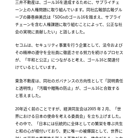
三井不動産は、ゴール16を達成するために、サプライチェ
ーン上の人権問題に取り組んでいます。同社広報部広報グル
ープの藤巻麻美氏は「SDGsのゴール16を踏まえ、サプライ
チェーンを含む人権課題に取り組むことによって、公正な社
会の実現に貢献したい」と話しました。
セコムは、セキュリティ事業を行う企業として、法令および
その精神の遵守を全社員に徹底させる努力を続けるプロセス
が、「平和と公正」につながると考え、ゴール16と関連付
けているとしています。
東急不動産は、同社のガバナンスの方向性として「説明責任
と透明性」「汚職や贈賄の防止」が、ゴール16と合致する
と答えました。
20年近く前のことですが、経済同友会は2005 年 2 月、「世
界における日本の使命を考える委員会」を立ち上げました。
その中で、「日本には伝統的に全体としての繁栄を尊ぶ共生
と和の心が根付いており、更に唯一の被爆国として、世界に