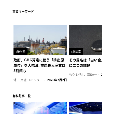
重要キーワード
#脱炭素
#脱炭素
政府、GHG算定に使う「排出原
その異名は「白い金」、リ
単位」を大幅減: 重厚長大産業は
に二つの課題
5割減も
もり ひろし（新語ウォッチャー）
2023年7
池田 真隆 （オルタナ輪番編集長）
2026年7月2日
有料記事一覧