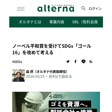
Skip
to
ログイン
content
検
オルタナとは
事業内容
SBL（有料会員向けサ
索
ノーベル平和賞を受けてSDGs「ゴール
16」を改めて考える
#SDGs
森 摂（オルタナ代表取締役）
2024/10/15
約4分で読める