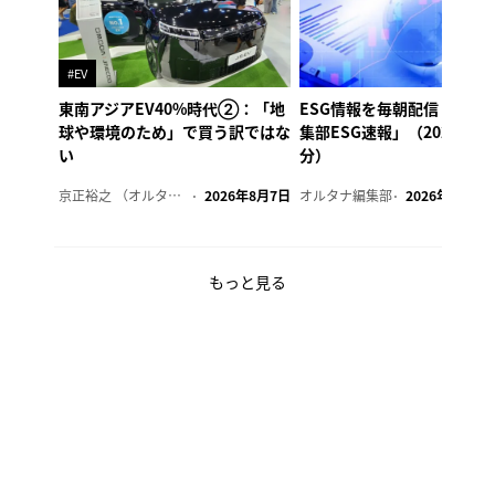
#EV
東南アジアEV40%時代②：「地
ESG情報を毎朝配信「オル
球や環境のため」で買う訳ではな
集部ESG速報」（2026年8
い
分）
京正裕之 （オルタナ副編集長）
2026年8月7日
オルタナ編集部
2026年8月7日
もっと見る