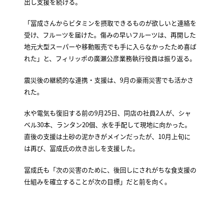
出し支援を続ける。
「冨成さんからビタミンを摂取できるものが欲しいと連絡を
受け、フルーツを届けた。傷みの早いフルーツは、再開した
地元大型スーパーや移動販売でも手に入らなかったため喜ば
れた」と、フィリッポの廣瀬公彦業務執行役員は振り返る。
震災後の継続的な連携・支援は、9月の豪雨災害でも活かさ
れた。
水や電気も復旧する前の9月25日、同店の社員2人が、シャ
ベル30本、ランタン20個、水を手配して現地に向かった。
直後の支援は土砂の泥かきがメインだったが、10月上旬に
は再び、冨成氏の炊き出しを支援した。
冨成氏も「次の災害のために、後回しにされがちな食支援の
仕組みを確立することが次の目標」だと前を向く。