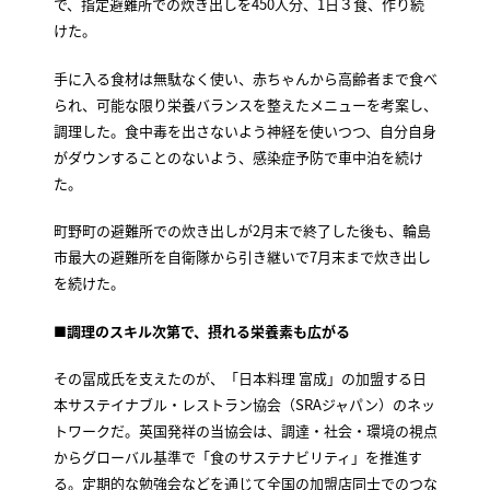
で、指定避難所での炊き出しを450人分、1日３食、作り続
けた。
手に入る食材は無駄なく使い、赤ちゃんから高齢者まで食べ
られ、可能な限り栄養バランスを整えたメニューを考案し、
調理した。食中毒を出さないよう神経を使いつつ、自分自身
がダウンすることのないよう、感染症予防で車中泊を続け
た。
町野町の避難所での炊き出しが2月末で終了した後も、輪島
市最大の避難所を自衛隊から引き継いで7月末まで炊き出し
を続けた。
■調理のスキル次第で、摂れる栄養素も広がる
その冨成氏を支えたのが、「日本料理 富成」の加盟する日
本サステイナブル・レストラン協会（SRAジャパン）のネッ
トワークだ。英国発祥の当協会は、調達・社会・環境の視点
からグローバル基準で「食のサステナビリティ」を推進す
る。定期的な勉強会などを通じて全国の加盟店同士でのつな