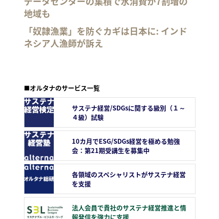
データセンターの集積で水消費が7割増の
地域も
「奴隷漁業」を防ぐカギは日本に: インド
ネシア人漁師が訴え
■オルタナのサービス一覧
サステナ経営/SDGsに関する級別（１～
４級）試験
10カ月でESG/SDGs経営を極める勉強
会：第21期受講生を募集中
各領域のスペシャリストがサステナ経営
を支援
法人会員で貴社のサステナ経営推進と情
報発信を強力に支援