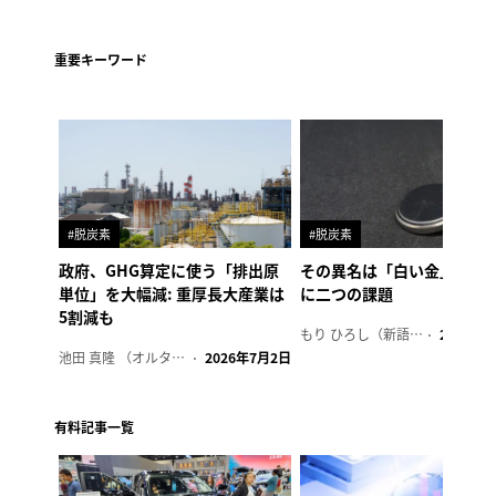
重要キーワード
#脱炭素
#脱炭素
政府、GHG算定に使う「排出原
その異名は「白い金」、リ
単位」を大幅減: 重厚長大産業は
に二つの課題
5割減も
もり ひろし（新語ウォッチャー）
2023年7
池田 真隆 （オルタナ輪番編集長）
2026年7月2日
有料記事一覧