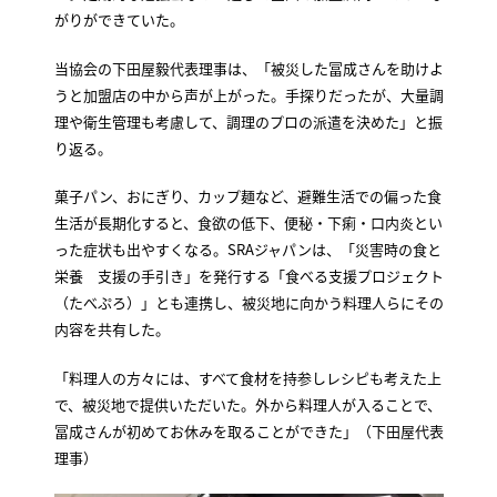
がりができていた。
当協会の下田屋毅代表理事は、「被災した冨成さんを助けよ
うと加盟店の中から声が上がった。手探りだったが、大量調
理や衛生管理も考慮して、調理のプロの派遣を決めた」と振
り返る。
菓子パン、おにぎり、カップ麺など、避難生活での偏った食
生活が長期化すると、食欲の低下、便秘・下痢・口内炎とい
った症状も出やすくなる。SRAジャパンは、「災害時の食と
栄養 支援の手引き」を発行する「食べる支援プロジェクト
（たべぷろ）」とも連携し、被災地に向かう料理人らにその
内容を共有した。
「料理人の方々には、すべて食材を持参しレシピも考えた上
で、被災地で提供いただいた。外から料理人が入ることで、
冨成さんが初めてお休みを取ることができた」（下田屋代表
理事）