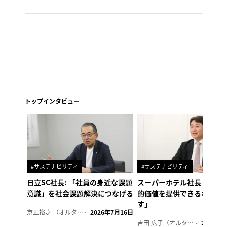
トップインタビュー
#サステナビリティ
#サステナビリティ
日立SC社長: 「社員の身近な課題
スーパーホテル社長「地域
意識」を社会課題解決につなげる
的価値を提供できるホテル
す」
京正裕之 （オルタナ副編集長）
2026年7月16日
吉田 広子（オルタナ輪番編集長）
2026年6