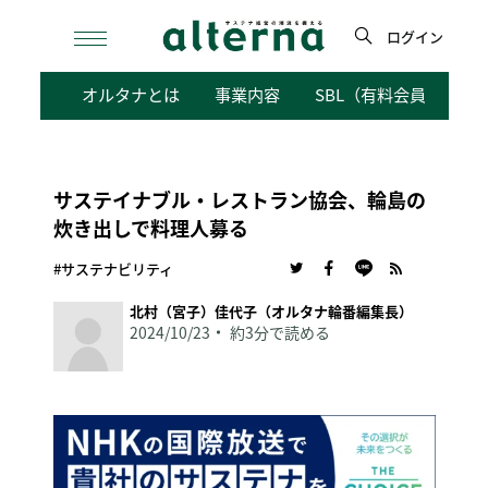
Skip
to
ログイン
content
検
オルタナとは
事業内容
SBL（有料会員向けサ
索
サステイナブル・レストラン協会、輪島の
炊き出しで料理人募る
#サステナビリティ
北村（宮子）佳代子（オルタナ輪番編集長）
2024/10/23
約3分で読める