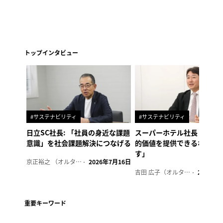
トップインタビュー
#サステナビリティ
#サステナビリティ
日立SC社長: 「社員の身近な課題
スーパーホテル社長「地域
意識」を社会課題解決につなげる
的価値を提供できるホテル
す」
京正裕之 （オルタナ副編集長）
2026年7月16日
吉田 広子（オルタナ輪番編集長）
2026年6
重要キーワード