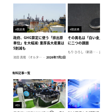
#脱炭素
#脱炭素
政府、GHG算定に使う「排出原
その異名は「白い金」、リ
単位」を大幅減: 重厚長大産業は
に二つの課題
5割減も
もり ひろし（新語ウォッチャー）
2023年7
池田 真隆 （オルタナ輪番編集長）
2026年7月2日
有料記事一覧
#EV