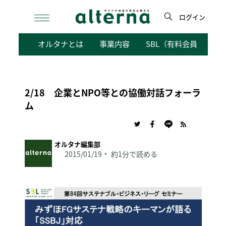
Skip
to
ログイン
content
検
オルタナとは
事業内容
SBL（有料会員向けサ
索
2/18 企業とNPO等との協働対話フォーラ
ム
オルタナ編集部
2015/01/19
約1分で読める