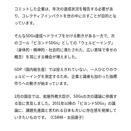
コミットした企業は、年次の達成状況を報告する必要があ
り、コレクティブインパクトを世の中に示すことが目的とな
っています。
そんなSDGs達成へドライブをかける動きがある一方で、次
のゴール「ビヨンドSDGs」としての「ウェルビーイング」
（身体的・精神的・社会的に満たされた、広い意味で幸せの
概念）を耳にする機会が増えました。
GDP（国内総生産）では捉えきれていない、一人ひとりのウ
ェルビーイングを測定するため、企業と識者も加わった指標
作りへの動きが始まっています。
2月の国会では、岩屋外務大臣が、SDGsの次の議論に参画す
る旨に言及しました。2031年以降の「ビヨンドSDGs」の議
論に、課題先進国と言われる日本も大いに存在感を発揮して
いきたいものです。（CSR48・太田康子）