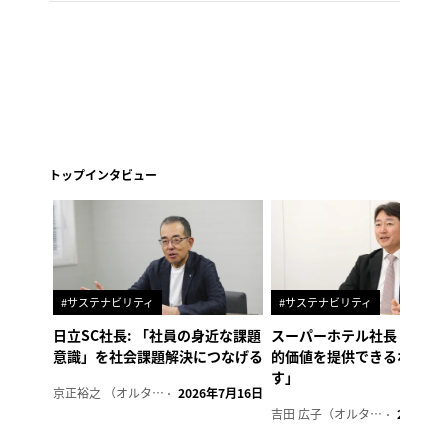
トップインタビュー
#サステナビリティ
#サステナビリティ
日立SC社長: 「社員の身近な課題
スーパーホテル社長「地域
意識」を社会課題解決につなげる
的価値を提供できるホテル
す」
京正裕之 （オルタナ副編集長）
2026年7月16日
吉田 広子（オルタナ輪番編集長）
2026年6