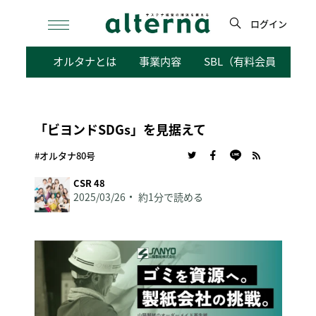
Skip
to
ログイン
content
検
オルタナとは
事業内容
SBL（有料会員向けサ
索
「ビヨンドSDGs」を見据えて
#オルタナ80号
CSR 48
2025/03/26
約1分で読める