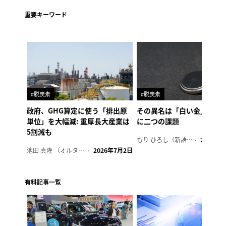
重要キーワード
#脱炭素
#脱炭素
政府、GHG算定に使う「排出原
その異名は「白い金」、リ
単位」を大幅減: 重厚長大産業は
に二つの課題
5割減も
もり ひろし（新語ウォッチャー）
2023年7
池田 真隆 （オルタナ輪番編集長）
2026年7月2日
有料記事一覧