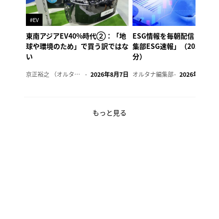
#EV
東南アジアEV40%時代②：「地
ESG情報を毎朝配信「オル
球や環境のため」で買う訳ではな
集部ESG速報」（2026年8
い
分）
京正裕之 （オルタナ副編集長）
2026年8月7日
オルタナ編集部
2026年8月7日
もっと見る