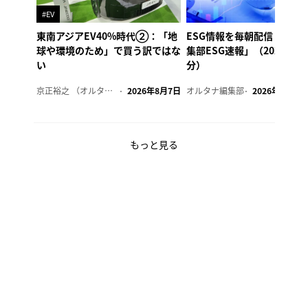
#EV
東南アジアEV40%時代②：「地
ESG情報を毎朝配信「オル
球や環境のため」で買う訳ではな
集部ESG速報」（2026年8
い
分）
京正裕之 （オルタナ副編集長）
2026年8月7日
オルタナ編集部
2026年8月7日
もっと見る