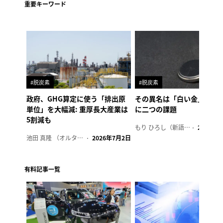
重要キーワード
#脱炭素
#脱炭素
政府、GHG算定に使う「排出原
その異名は「白い金」、リ
単位」を大幅減: 重厚長大産業は
に二つの課題
5割減も
もり ひろし（新語ウォッチャー）
2023年7
池田 真隆 （オルタナ輪番編集長）
2026年7月2日
有料記事一覧