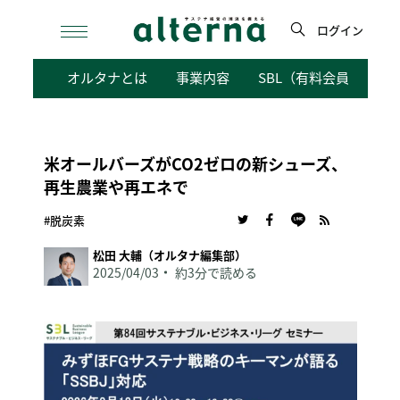
Skip
to
ログイン
content
検
オルタナとは
事業内容
SBL（有料会員向けサ
索
米オールバーズがCO2ゼロの新シューズ、
再生農業や再エネで
#脱炭素
松田 大輔（オルタナ編集部）
2025/04/03
約3分で読める