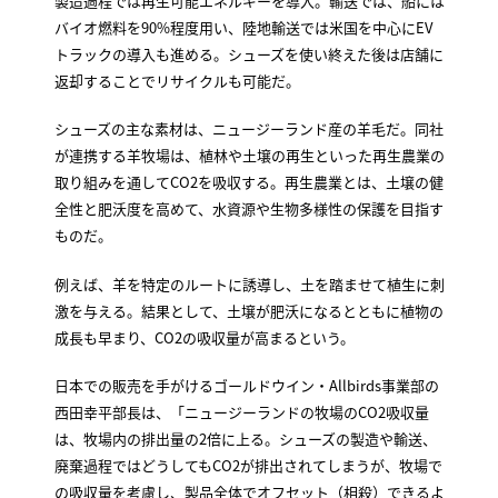
製造過程では再生可能エネルギーを導入。輸送では、船には
バイオ燃料を90%程度用い、陸地輸送では米国を中心にEV
トラックの導入も進める。シューズを使い終えた後は店舗に
返却することでリサイクルも可能だ。
シューズの主な素材は、ニュージーランド産の羊毛だ。同社
が連携する羊牧場は、植林や土壌の再生といった再生農業の
取り組みを通してCO2を吸収する。再生農業とは、土壌の健
全性と肥沃度を高めて、水資源や生物多様性の保護を目指す
ものだ。
例えば、羊を特定のルートに誘導し、土を踏ませて植生に刺
激を与える。結果として、土壌が肥沃になるとともに植物の
成長も早まり、CO2の吸収量が高まるという。
日本での販売を手がけるゴールドウイン・Allbirds事業部の
西田幸平部長は、「ニュージーランドの牧場のCO2吸収量
は、牧場内の排出量の2倍に上る。シューズの製造や輸送、
廃棄過程ではどうしてもCO2が排出されてしまうが、牧場で
の吸収量を考慮し、製品全体でオフセット（相殺）できるよ