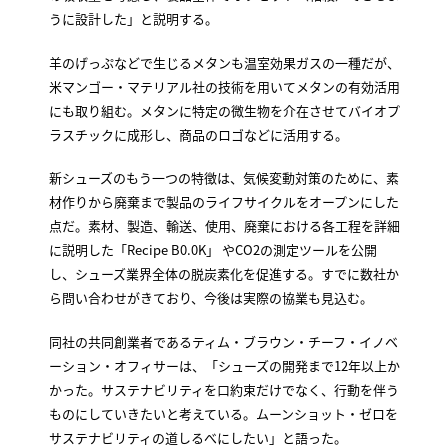
うに設計した」と説明する。
羊のげっぷなどで生じるメタンも温室効果ガスの一種だが、
米マンゴー・マテリアル社の技術を用いてメタンの有効活用
にも取り組む。メタンに特定の微生物を介在させてバイオプ
ラスチックに成形し、商品のロゴなどに活用する。
新シューズのもう一つの特徴は、気候変動対策のために、素
材作りから廃棄まで製品のライフサイクルをオープンにした
点だ。素材、製造、輸送、使用、廃棄における各工程を詳細
に説明した「Recipe B0.0K」 やCO2の測定ツールを公開
し、シューズ業界全体の脱炭素化を促進する。すでに数社か
ら問い合わせがきており、今後は実際の協業も見込む。
同社の共同創業者であるティム・ブラウン・チーフ・イノベ
ーション・オフィサーは、「シューズの開発まで12年以上か
かった。サステナビリティを口約束だけでなく、行動を伴う
ものにしていきたいと考えている。ムーンショット・ゼロを
サステナビリティの道しるべにしたい」と語った。