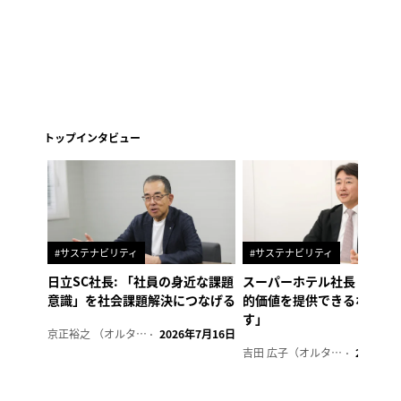
トップインタビュー
#サステナビリティ
#サステナビリティ
日立SC社長: 「社員の身近な課題
スーパーホテル社長「地域
意識」を社会課題解決につなげる
的価値を提供できるホテル
す」
京正裕之 （オルタナ副編集長）
2026年7月16日
吉田 広子（オルタナ輪番編集長）
2026年6