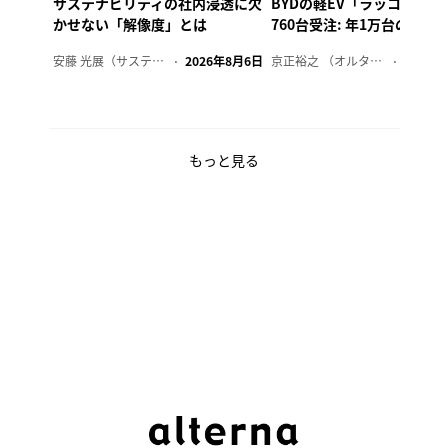
サステナビリティの社内浸透に欠
BYDの軽EV「ラッコ」、1
かせない「解像度」とは
760台受注: 年1万台の販売
安藤 光展（サステナビリティ・コンサルタント）
2026年8月6日
京正裕之 （オルタナ副編集長）
2026年
もっと見る