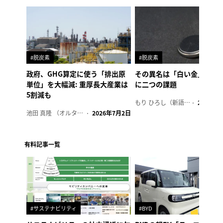
#脱炭素
#脱炭素
政府、GHG算定に使う「排出原
その異名は「白い金」、リ
単位」を大幅減: 重厚長大産業は
に二つの課題
5割減も
もり ひろし（新語ウォッチャー）
2023年7
池田 真隆 （オルタナ輪番編集長）
2026年7月2日
有料記事一覧
#サステナビリティ
#BYD