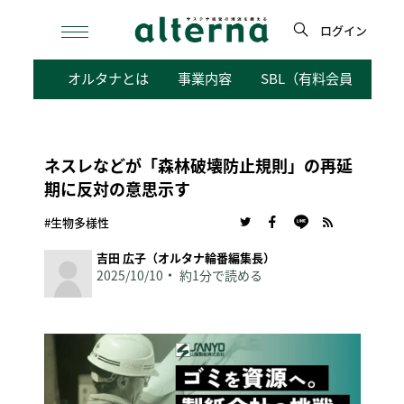
Skip
to
ログイン
content
検
オルタナとは
事業内容
SBL（有料会員向けサ
索
ネスレなどが「森林破壊防止規則」の再延
期に反対の意思示す
#生物多様性
吉田 広子（オルタナ輪番編集長）
2025/10/10
約1分で読める