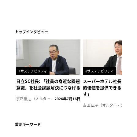
トップインタビュー
#サステナビリティ
#サステナビリティ
日立SC社長: 「社員の身近な課題
スーパーホテル社長「地域
意識」を社会課題解決につなげる
的価値を提供できるホテル
す」
京正裕之 （オルタナ副編集長）
2026年7月16日
吉田 広子（オルタナ輪番編集長）
2026年6
重要キーワード