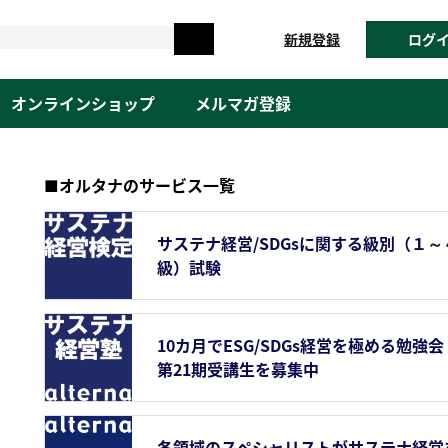
新規登録
ログ
オンラインショップ
メルマガ登録
■オルタナのサービス一覧
サステナ経営/SDGsに関する級別（１～
級）試験
10カ月でESG/SDGs経営を極める勉強会
第21期受講生を募集中
各領域のスペシャリストがサステナ経営