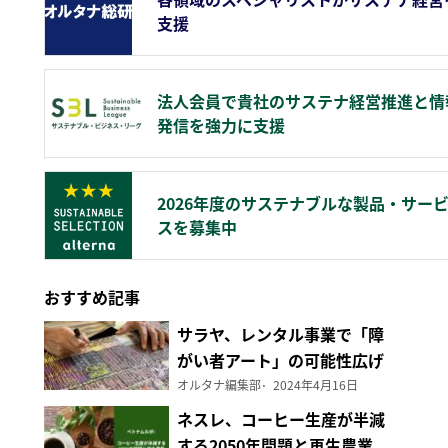
支援
法人会員で貴社のサステナ経営推進と情
発信を強力に支援
2026年度のサステナブルな製品・サー
スを募集中
おすすめ記事
サラヤ、レンタル事業で「障
がい者アート」の可能性広げ
る
オルタナ編集部
2024年4月16日
ネスレ、コーヒー生産が半減
する2050年問題と再生農業