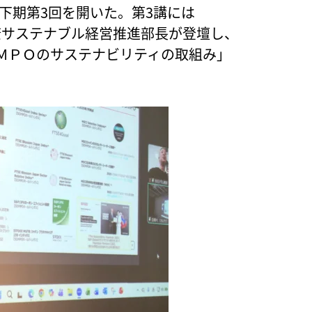
期下期第3回を開いた。第3講には
康サステナブル経営推進部長が登壇し、
ＭＰＯのサステナビリティの取組み」
。