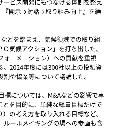
サービス開発にもつなげる体制を整え
、『開示→対話→取り組み向上』を繰
）などを踏まえ、気候領域での取り組
ＰＯ気候アクション」を打ち出した。
フォーメーション）への貢献を重視
2024年度には300社以上の投融資
役割や協業等について議論した。
目標については、M&Aなどの影響で事
ことを目的に、単純な総量目標だけで
り）の考え方を取り入れる目標など、
。ルールメイキングの場への参画も含