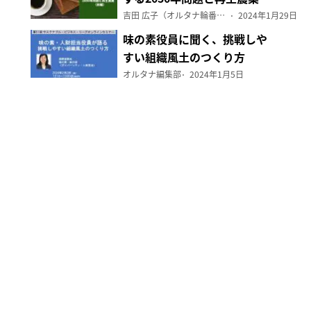
（前編）
吉田 広子（オルタナ輪番編集長）
2024年1月29日
味の素役員に聞く、挑戦しや
すい組織風土のつくり方
オルタナ編集部
2024年1月5日