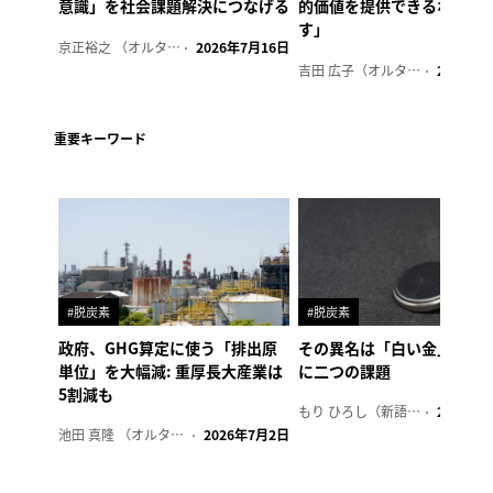
意識」を社会課題解決につなげる
的価値を提供できるホテル
す」
京正裕之 （オルタナ副編集長）
2026年7月16日
吉田 広子（オルタナ輪番編集長）
2026年6
重要キーワード
#脱炭素
#脱炭素
政府、GHG算定に使う「排出原
その異名は「白い金」、リ
単位」を大幅減: 重厚長大産業は
に二つの課題
5割減も
もり ひろし（新語ウォッチャー）
2023年7
池田 真隆 （オルタナ輪番編集長）
2026年7月2日