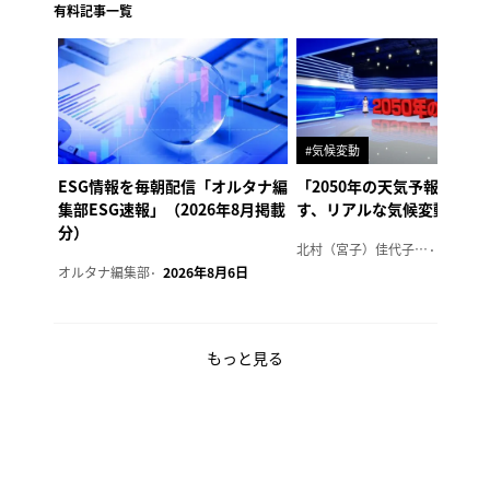
有料記事一覧
#気候変動
ESG情報を毎朝配信「オルタナ編
「2050年の天気予報 Ver.
集部ESG速報」（2026年8月掲載
す、リアルな気候変動の影
分）
北村（宮子）佳代子（オルタナ輪番編集長）
2026年
オルタナ編集部
2026年8月6日
もっと見る