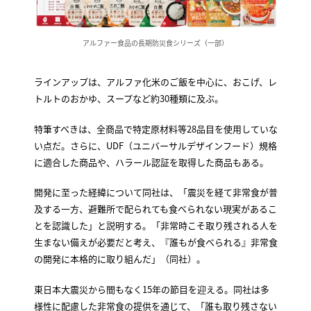
アルファー食品の長期防災食シリーズ（一部）
ラインアップは、アルファ化米のご飯を中心に、おこげ、レ
トルトのおかゆ、スープなど約30種類に及ぶ。
特筆すべきは、全商品で特定原材料等28品目を使用していな
い点だ。さらに、UDF（ユニバーサルデザインフード）規格
に適合した商品や、ハラール認証を取得した商品もある。
開発に至った経緯について同社は、「震災を経て非常食が普
及する一方、避難所で配られても食べられない現実があるこ
とを認識した」と説明する。「非常時こそ取り残される人を
生まない備えが必要だと考え、『誰もが食べられる』非常食
の開発に本格的に取り組んだ」（同社）。
東日本大震災から間もなく15年の節目を迎える。同社は多
様性に配慮した非常食の提供を通じて、「誰も取り残さない