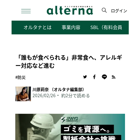
Skip
to
ログイン
content
検
オルタナとは
事業内容
SBL（有料会員向けサ
索
「誰もが食べられる」非常食へ、アレルギ
ー対応など進む
#防災
川原莉奈 （オルタナ編集部）
2026/02/26
約2分で読める