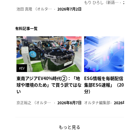
もり ひろし（新語ウォッチャー）
2023年7
池田 真隆 （オルタナ輪番編集長）
2026年7月2日
有料記事一覧
#EV
東南アジアEV40%時代②：「地
ESG情報を毎朝配信「オル
球や環境のため」で買う訳ではな
集部ESG速報」（2026年8
い
分）
京正裕之 （オルタナ副編集長）
2026年8月7日
オルタナ編集部
2026年8月7日
もっと見る