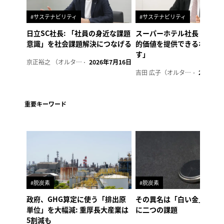
#サステナビリティ
#サステナビリティ
日立SC社長: 「社員の身近な課題
スーパーホテル社長「地域
意識」を社会課題解決につなげる
的価値を提供できるホテル
す」
京正裕之 （オルタナ副編集長）
2026年7月16日
吉田 広子（オルタナ輪番編集長）
2026年6
重要キーワード
#脱炭素
#脱炭素
政府、GHG算定に使う「排出原
その異名は「白い金」、リ
単位」を大幅減: 重厚長大産業は
に二つの課題
5割減も