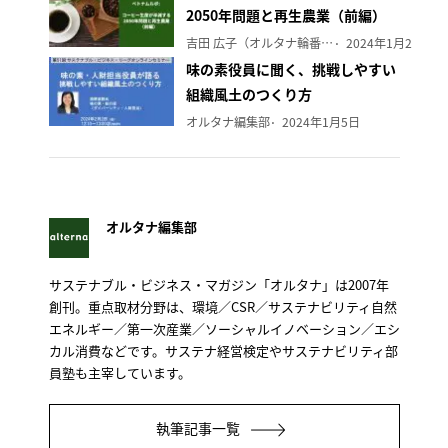
2050年問題と再生農業（前編）
吉田 広子（オルタナ輪番編集長）
2024年1月29日
味の素役員に聞く、挑戦しやすい
組織風土のつくり方
オルタナ編集部
2024年1月5日
オルタナ編集部
サステナブル・ビジネス・マガジン「オルタナ」は2007年
創刊。重点取材分野は、環境／CSR／サステナビリティ自然
エネルギー／第一次産業／ソーシャルイノベーション／エシ
カル消費などです。サステナ経営検定やサステナビリティ部
員塾も主宰しています。
執筆記事一覧