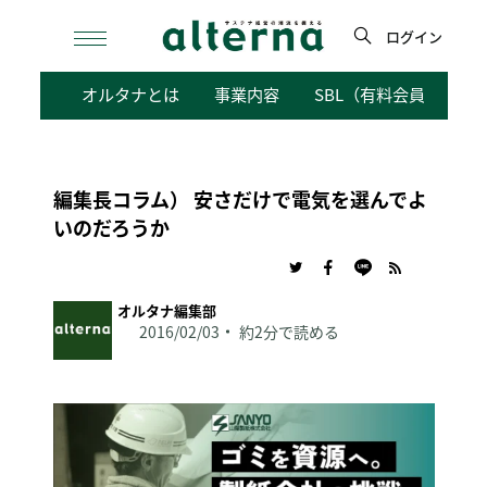
Skip
to
ログイン
content
検
オルタナとは
事業内容
SBL（有料会員向けサ
索
編集長コラム） 安さだけで電気を選んでよ
いのだろうか
オルタナ編集部
2016/02/03
約2分で読める