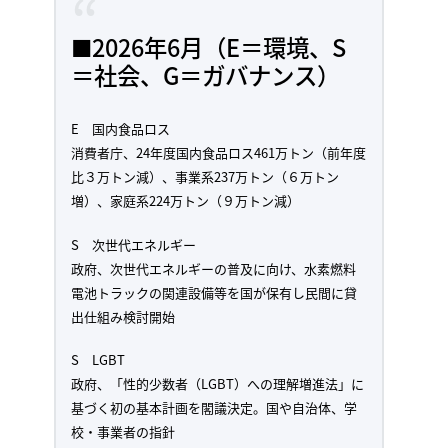
■2026年6月（E＝環境、S
＝社会、G＝ガバナンス）
E 国内食品ロス
消費者庁、24年度国内食品ロス461万トン（前年度
比３万トン減）、事業系237万トン（６万トン
増）、家庭系224万トン（９万トン減）
S 次世代エネルギー
政府、次世代エネルギーの普及に向け、水素燃料
電池トラックの関連設備等を国が保有し民間に貸
出仕組み検討開始
S LGBT
政府、「性的少数者（LGBT）への理解増進法」に
基づく初の基本計画を閣議決定。国や自治体、学
校・事業者の指針