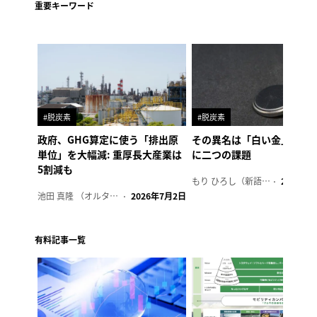
重要キーワード
#脱炭素
#脱炭素
政府、GHG算定に使う「排出原
その異名は「白い金」、リ
単位」を大幅減: 重厚長大産業は
に二つの課題
5割減も
もり ひろし（新語ウォッチャー）
2023年7
池田 真隆 （オルタナ輪番編集長）
2026年7月2日
有料記事一覧