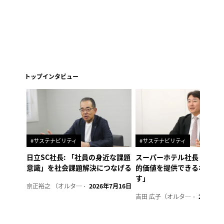
トップインタビュー
#サステナビリティ
#サステナビリティ
日立SC社長: 「社員の身近な課題
スーパーホテル社長「地域
意識」を社会課題解決につなげる
的価値を提供できるホテル
す」
京正裕之 （オルタナ副編集長）
2026年7月16日
吉田 広子（オルタナ輪番編集長）
2026年6