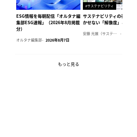
#サステナビリティ
ESG情報を毎朝配信「オルタナ編
サステナビリティの社内浸
集部ESG速報」（2026年8月掲載
かせない「解像度」とは
分）
安藤 光展（サステナビリティ・コンサルタント）
2026年
オルタナ編集部
2026年8月7日
もっと見る