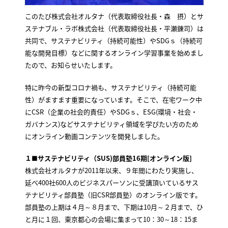
このたび株式会社オルタナ（代表取締役社長・森 摂）とサ
ステナブル・ラボ株式会社（代表取締役社長・平瀬錬司）は
共同で、サステナビリティ（持続可能性）やSDGｓ（持続可
能な開発目標）などに関するオンライン学習事業を始めまし
たので、お知らせいたします。
特に昨今の新型コロナ禍も、サステナビリティ（持続可能
性）がますます重要になっています。そこで、在宅ワーク中
にCSR（企業の社会的責任）やSDGｓ、ESG(環境・社会・
ガバナンス)などサステナビリティ領域を学びたい方のため
にオンライン動画コンテンツを開発しました。
１■サステナビリティ（SUS)部員塾16期[オンライン版]
株式会社オルタナが2011年以来、９年間にわたり実施し、
延べ400社600人のビジネスパーソンに受講頂いているサス
テナビリティ部員塾（旧CSR部員塾）のオンライン版です。
部員塾の上期は４月～８月まで、下期は10月～２月まで、ひ
と月に１回、東京都心の会場に集まって10：30～18：15ま