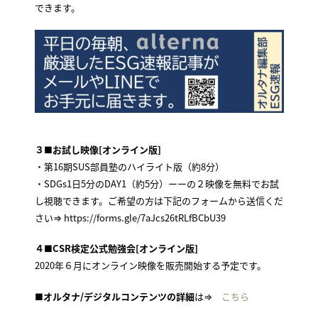
できます。
３■お試し映像[オンライン版]
・第16期SUS部員塾のハイライト版（約8分）
・SDGs1日5分のDAY1（約5分）ーーの２映像を無料でお試
し視聴できます。ご希望の方は下記のフォームから送信くだ
さい⇒ https://forms.gle/7aJcs26tRLfBCbU39
４■CSR検定公式勉強会[オンライン版]
2020年６月にオンライン映像を販売開始する予定です。
■オルタナ/デジタルコンテンツの詳細
は⇒
こちら