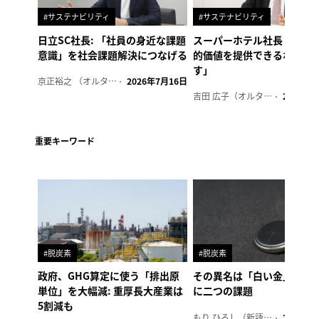
#サステナビリティ
#サステナビリティ
日立SC社長: 「社員の身近な課題
スーパーホテル社長「地域
意識」を社会課題解決につなげる
的価値を提供できるホテル
す」
京正裕之 （オルタナ副編集長）
2026年7月16日
吉田 広子（オルタナ輪番編集長）
2026年6
重要キーワード
#脱炭素
#脱炭素
政府、GHG算定に使う「排出原
その異名は「白い金」、リ
単位」を大幅減: 重厚長大産業は
に二つの課題
5割減も
もり ひろし（新語ウォッチャー）
2023年7