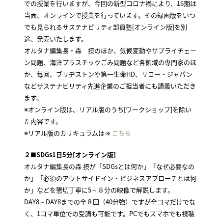
での授業を行いますが、今回の新型コロナ禍により、16期は
当面、オンラインで授業を行っています。その録画版をいつ
でも見られるサステナビリティ部員塾[オンライン版]を別
途、発売いたします。
オルタナ編集長・森 摂のほか、気候変動やサプライチェー
ン問題、海洋プラスチックごみ問題など各領域の専門家のほ
か、毎回、ブリヂストンや第一生命HD、リコー・ジャパン
などサステナビリティ先進企業のご担当者にも講義いただき
ます。
※オンライン版は、リアル版のうち[ワークショップ]を除い
た内容です。
※リアル版のカリキュラムは⇒
こちら
２■SDGs1日5分[オンライン版]
オルタナ編集長の森 摂が「SDGsとは何か」「なぜ必要なの
か」「必須のアウトサイドイン・ビジネスアプローチとは何
か」などを懇切丁寧に5～８分の映像で解説します。
DAY8～DAY8までの全８回（40分強）ですが全コマだけでな
く、1コマ単位での受講も可能です。PCでもスマホでも視聴