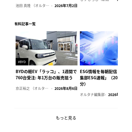
池田 真隆 （オルタナ輪番編集長）
2026年7月2日
有料記事一覧
#BYD
BYDの軽EV「ラッコ」、1週間で
ESG情報を毎朝配信「オル
760台受注: 年1万台の販売狙う
集部ESG速報」（2026年8
分）
京正裕之 （オルタナ副編集長）
2026年8月6日
オルタナ編集部
2026年8月6日
もっと見る