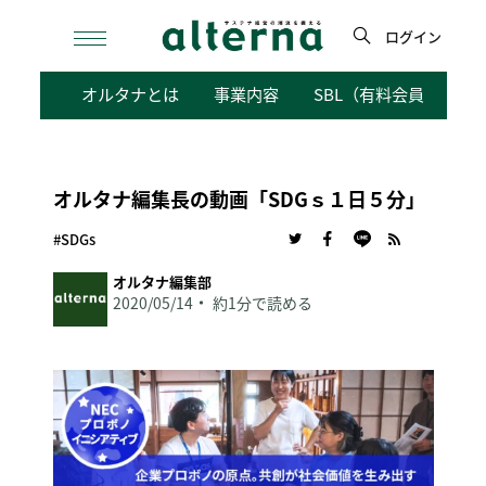
Skip
to
ログイン
content
検
オルタナとは
事業内容
SBL（有料会員向けサ
索
オルタナ編集長の動画「SDGｓ１日５分」
#SDGs
オルタナ編集部
2020/05/14
約1分で読める