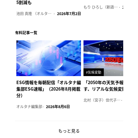
5割減も
もり ひろし（新語ウォッチャー）
2023年7
池田 真隆 （オルタナ輪番編集長）
2026年7月2日
有料記事一覧
#気候変動
ESG情報を毎朝配信「オルタナ編
「2050年の天気予報 Ver.
集部ESG速報」（2026年8月掲載
す、リアルな気候変動の影
分）
北村（宮子）佳代子（オルタナ輪番編集長）
2026年
オルタナ編集部
2026年8月6日
もっと見る