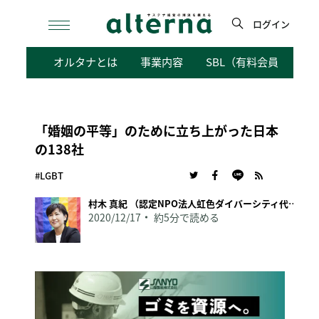
Skip
to
ログイン
content
検
オルタナとは
事業内容
SBL（有料会員向けサ
索
「婚姻の平等」のために立ち上がった日本
の138社
#LGBT
村木 真紀 （認定NPO法人虹色ダイバーシティ代表理事）
2020/12/17
約5分で読める