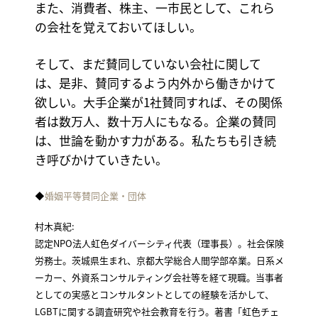
また、消費者、株主、一市民として、これら
の会社を覚えておいてほしい。
そして、まだ賛同していない会社に関して
は、是非、賛同するよう内外から働きかけて
欲しい。大手企業が1社賛同すれば、その関係
者は数万人、数十万人にもなる。企業の賛同
は、世論を動かす力がある。私たちも引き続
き呼びかけていきたい。
◆
婚姻平等賛同企業・団体
村木真紀:
認定NPO法人虹色ダイバーシティ代表（理事長）。社会保険
労務士。茨城県生まれ、京都大学総合人間学部卒業。日系メ
ーカー、外資系コンサルティング会社等を経て現職。当事者
としての実感とコンサルタントとしての経験を活かして、
LGBTに関する調査研究や社会教育を行う。著書「虹色チェ