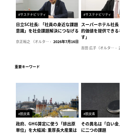
#サステナビリティ
#サステナビリティ
日立SC社長: 「社員の身近な課題
スーパーホテル社長「地域
意識」を社会課題解決につなげる
的価値を提供できるホテル
す」
京正裕之 （オルタナ副編集長）
2026年7月16日
吉田 広子（オルタナ輪番編集長）
2026年6
重要キーワード
#脱炭素
#脱炭素
政府、GHG算定に使う「排出原
その異名は「白い金」、リ
単位」を大幅減: 重厚長大産業は
に二つの課題