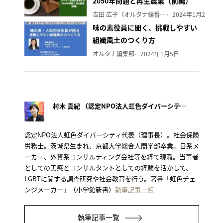
2050年問題と再生農業（前編）
吉田 広子（オルタナ輪番編集長）
2024年1月29日
味の素役員に聞く、挑戦しやすい
組織風土のつくり方
オルタナ編集部
2024年1月5日
村木 真紀 （認定NPO法人虹色ダイバーシティ代表理事）
認定NPO法人虹色ダイバーシティ代表（理事長）。社会保険
労務士。茨城県生まれ、京都大学総合人間学部卒業。日系メ
ーカー、外資系コンサルティング会社等を経て現職。当事者
としての実感とコンサルタントとしての経験を活かして、
LGBTに関する調査研究や社会教育を行う。著書「虹色チェ
ンジメーカー」（小学館新書）
執筆記事一覧
執筆記事一覧