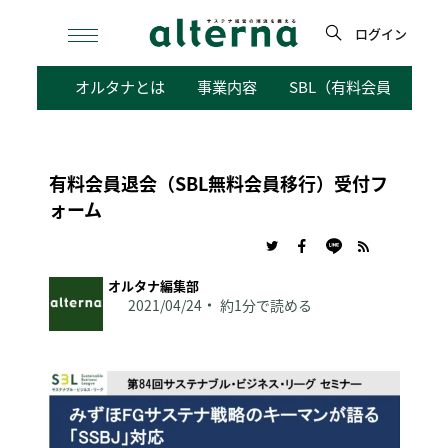
Skip
to
ログイン
content
検
オルタナとは
事業内容
SBL（有料会員向けサ
索
有料会員退会（SBL無料会員移行）受付フ
ォーム
オルタナ編集部
2021/04/24
約1分で読める