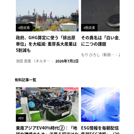
#脱炭素
#脱炭素
政府、GHG算定に使う「排出原
その異名は「白い金」、リ
単位」を大幅減: 重厚長大産業は
に二つの課題
5割減も
もり ひろし（新語ウォッチャー）
2023年7
池田 真隆 （オルタナ輪番編集長）
2026年7月2日
有料記事一覧
#EV
東南アジアEV40%時代②：「地
ESG情報を毎朝配信「オル