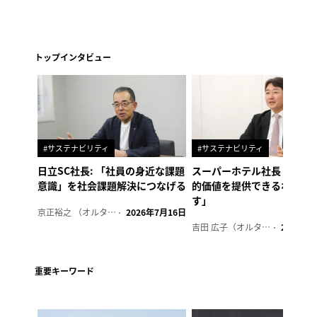
トップインタビュー
#サステナビリティ
#サステナビリティ
日立SC社長: 「社員の身近な課題
スーパーホテル社長「地域
意識」を社会課題解決につなげる
的価値を提供できるホテル
す」
京正裕之 （オルタナ副編集長）
2026年7月16日
吉田 広子（オルタナ輪番編集長）
2026年6
重要キーワード