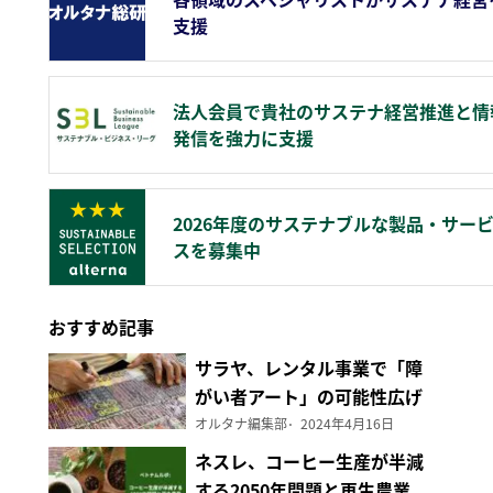
支援
法人会員で貴社のサステナ経営推進と情
発信を強力に支援
2026年度のサステナブルな製品・サー
スを募集中
おすすめ記事
サラヤ、レンタル事業で「障
がい者アート」の可能性広げ
る
オルタナ編集部
2024年4月16日
ネスレ、コーヒー生産が半減
する2050年問題と再生農業