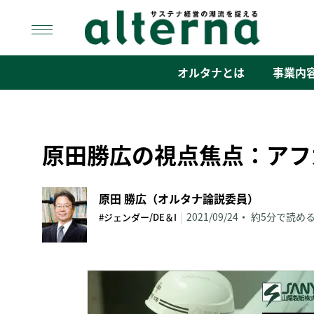
Skip
to
content
オルタナ
「サステナ経営」の潮流を捉える
オルタナとは
事業内
原田勝広の視点焦点：アフ
原田 勝広（オルタナ論説委員）
|
2021/09/24
約5分で読め
#ジェンダー/DE＆I