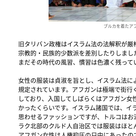
ブルカを着たア
旧タリバン政権はイスラム法の法解釈が厳
宗教的・民族的少数派を差別したりしまし
まだその時代の風習、慣習は色濃く残って
女性の服装は貞淑を旨とし、イスラム法に
規定されています。アフガンは極端で街行
しており、入国してしばらくはアフガン女
かったくらいです。イスラム諸国では、イ
思わせるファッションですが、トルコはお
ラク北部のクルド人自治区では服装はほと
アフガン女性は人権抑圧の只中にあったの