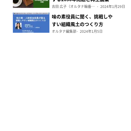
（前編）
吉田 広子（オルタナ輪番編集長）
2024年1月29日
味の素役員に聞く、挑戦しや
すい組織風土のつくり方
オルタナ編集部
2024年1月5日