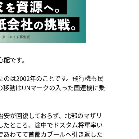
心配です。
のは2002年のことです。飛行機も民
の移動はUNマークの入った国連機に乗
治安が回復しておらず、北部のマザリ
したところ、途中でドスタム将軍率い
であわてて首都カブールへ引き返した