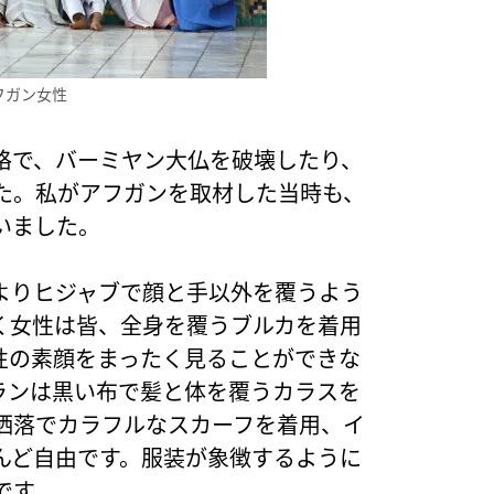
フガン女性
格で、バーミヤン大仏を破壊したり、
た。私がアフガンを取材した当時も、
いました。
よりヒジャブで顔と手以外を覆うよう
く女性は皆、全身を覆うブルカを着用
性の素顔をまったく見ることができな
ランは黒い布で髪と体を覆うカラスを
洒落でカラフルなスカーフを着用、イ
んど自由です。服装が象徴するように
です。