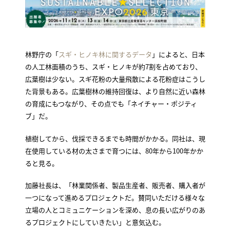
林野庁の「
スギ・ヒノキ林に関するデータ
」によると、日本
の人工林面積のうち、スギ・ヒノキが約7割を占めており、
広葉樹は少ない。スギ花粉の大量飛散による花粉症はこうし
た背景もある。広葉樹林の維持回復は、より自然に近い森林
の育成にもつながり、その点でも「ネイチャー・ポジティ
ブ」だ。
植樹してから、伐採できるまでも時間がかかる。同社は、現
在使用している材の太さまで育つには、80年から100年かか
ると見る。
加藤社長は、「林業関係者、製品生産者、販売者、購入者が
一つになって進めるプロジェクトだ。賛同いただける様々な
立場の人とコミュニケーションを深め、息の長い広がりのあ
るプロジェクトにしていきたい」と意気込む。