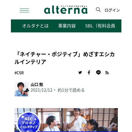
Skip
to
ログイン
content
検
オルタナとは
事業内容
SBL（有料会員向けサ
索
「ネイチャー・ポジティブ」めざすエシカ
ルインテリア
#CSR
山口 勉
2021/12/12
約1分で読める