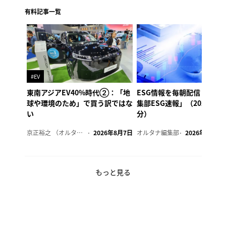
有料記事一覧
#EV
東南アジアEV40%時代②：「地
ESG情報を毎朝配信「オル
球や環境のため」で買う訳ではな
集部ESG速報」（2026年8
い
分）
京正裕之 （オルタナ副編集長）
2026年8月7日
オルタナ編集部
2026年8月7日
もっと見る