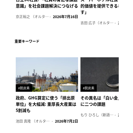
意識」を社会課題解決につなげる
的価値を提供できるホテル
す」
京正裕之 （オルタナ副編集長）
2026年7月16日
吉田 広子（オルタナ輪番編集長）
2026年6
重要キーワード
#脱炭素
#脱炭素
政府、GHG算定に使う「排出原
その異名は「白い金」、リ
単位」を大幅減: 重厚長大産業は
に二つの課題
5割減も
もり ひろし（新語ウォッチャー）
2023年7
池田 真隆 （オルタナ輪番編集長）
2026年7月2日