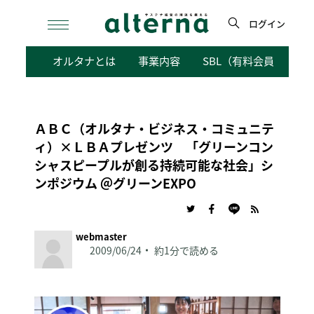
Skip
to
ログイン
content
検
オルタナとは
事業内容
SBL（有料会員向けサ
索
ＡＢＣ（オルタナ・ビジネス・コミュニテ
ィ）×ＬＢＡプレゼンツ 「グリーンコン
シャスピープルが創る持続可能な社会」シ
ンポジウム ＠グリーンEXPO
webmaster
2009/06/24
約1分で読める