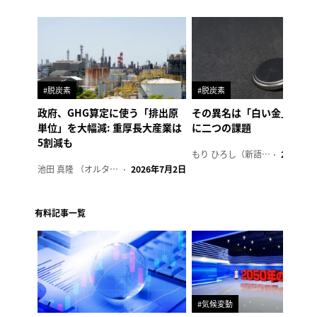
#脱炭素
#脱炭素
政府、GHG算定に使う「排出原
その異名は「白い金」、リ
単位」を大幅減: 重厚長大産業は
に二つの課題
5割減も
もり ひろし（新語ウォッチャー）
2023年7
池田 真隆 （オルタナ輪番編集長）
2026年7月2日
有料記事一覧
#気候変動