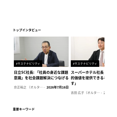
トップインタビュー
#サステナビリティ
#サステナビリティ
日立SC社長: 「社員の身近な課題
スーパーホテル社長「地域
意識」を社会課題解決につなげる
的価値を提供できるホテル
す」
京正裕之 （オルタナ副編集長）
2026年7月16日
吉田 広子（オルタナ輪番編集長）
2026年6
重要キーワード