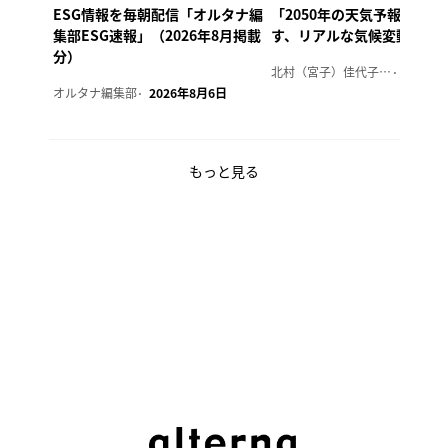
ESG情報を毎朝配信「オルタナ編
「2050年の天気予報 Ver.
集部ESG速報」（2026年8月掲載
す、リアルな気候変動の影
分）
北村（宮子）佳代子（オルタナ輪番編集長）
2026年
オルタナ編集部
2026年8月6日
もっと見る