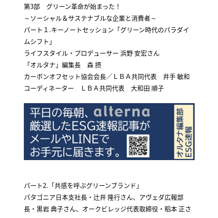
第3部 グリーン革命が始まった！
～ソーシャル＆サステナブルな企業と消費者～
パート１.キーノートセッション「グリーン時代のパラダイ
ムシフト」
ライフスタイル・プロデューサー 浜野 安宏さん
「オルタナ」編集長 森 摂
カーボンオフセット協会会長／ＬＢＡ共同代表 井手 敏和
コーディネーター ＬＢＡ共同代表 大和田 順子
パート2.「共感を呼ぶグリーンブランド」
パタゴニア日本支社長・辻井 隆行さん、アヴェダ広報部
長・黒岩 典子さん、オークビレッジ代表取締役・稻本 正さ