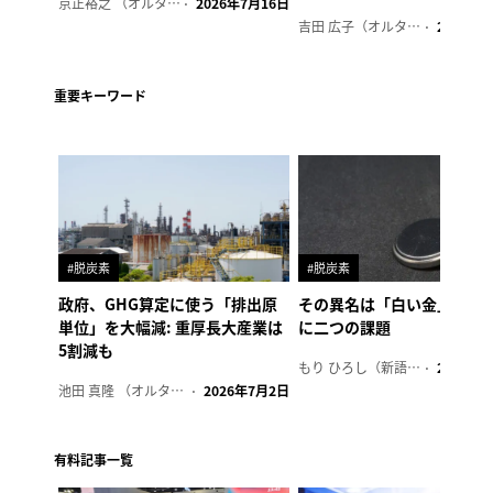
京正裕之 （オルタナ副編集長）
2026年7月16日
吉田 広子（オルタナ輪番編集長）
2026年6
重要キーワード
#脱炭素
#脱炭素
政府、GHG算定に使う「排出原
その異名は「白い金」、リ
単位」を大幅減: 重厚長大産業は
に二つの課題
5割減も
もり ひろし（新語ウォッチャー）
2023年7
池田 真隆 （オルタナ輪番編集長）
2026年7月2日
有料記事一覧