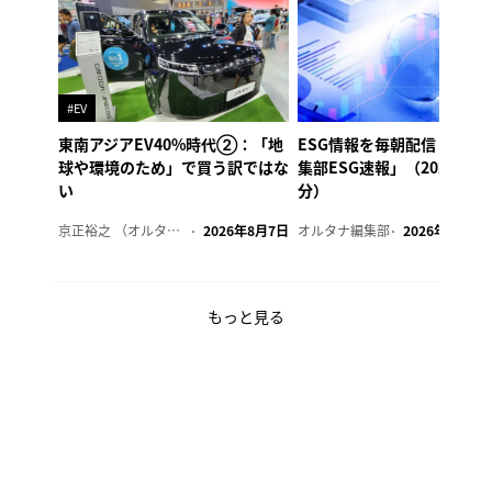
#EV
東南アジアEV40%時代②：「地
ESG情報を毎朝配信「オル
球や環境のため」で買う訳ではな
集部ESG速報」（2026年8
い
分）
京正裕之 （オルタナ副編集長）
2026年8月7日
オルタナ編集部
2026年8月7日
もっと見る