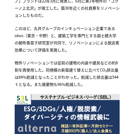
ノ」ブランドは22年3月に発表し、6月に第1号物件の「コク
ーノ上北沢」が竣工した。築30年近くの社員寮をリノベーシ
ョンしたものだ。
このほど、丸井グループのインキュベーション企業である
okos（東京・中野）と、建築工学を専門とする国士舘大学
の朝吹香菜子研究室が共同で、リノベーションによる脱炭素
効果について評価を実施した。
物件リノベーションでは従前の建物の内装や建具などの約8
割を再使用した。同規模の新築建て替えに比べてCO₂排出量
は84％削減となったことがわかった。削減した排出量は544
ｔとなる。また廃棄物も96％削減した。