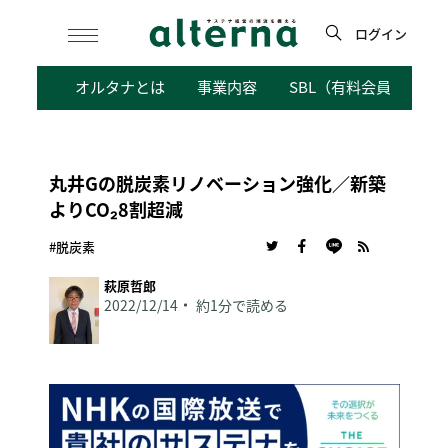
Skip
to
ログイン
content
検
オルタナとは
事業内容
SBL（有料会員向けサ
索
丸井Gの脱炭素リノベーション強化／新築
よりCO₂8割超減
#脱炭素
萩原哲郎
2022/12/14
約1分で読める