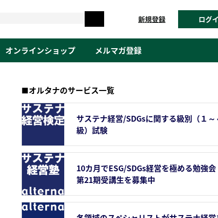
新規登録
ログ
オンラインショップ
メルマガ登録
■オルタナのサービス一覧
サステナ経営/SDGsに関する級別（１～
級）試験
10カ月でESG/SDGs経営を極める勉強会
第21期受講生を募集中
各領域のスペシャリストがサステナ経営