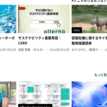
#アニマルウェルフェア
#ESG
ォーターポ
サステナビリティ重要単語：
密猟危機に瀕するサイ
CSRD
動物保護債券
22年7月20日
池田 真隆 （オルタナ輪番編集長）
2022年6月10日
もり ひろし（新語ウォッチャー）
2
もっと見
#サーキュラーエコノミー