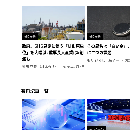
#脱炭素
#脱炭素
政府、GHG算定に使う「排出原単
その異名は「白い金」
位」を大幅減: 重厚長大産業は5割
に二つの課題
減も
もり ひろし（新語ウォッチャー）
20
池田 真隆 （オルタナ輪番編集長）
2026年7月2日
有料記事一覧
#気候変動