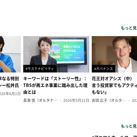
もっと見
#サステナビリティ
#ガバナンス
単なる特別
キーワードは「ストーリー性」：
花王対オアシス（中）
シー松井氏
TBSが再エネ事業に踏み出した理
言う投資家でもアクテ
由とは
もない」
026年6月1日
長濱 慎（オルタナ副編集長）
2026年5月21日
吉田 広子（オルタナ輪番編集長）
20
もっと見