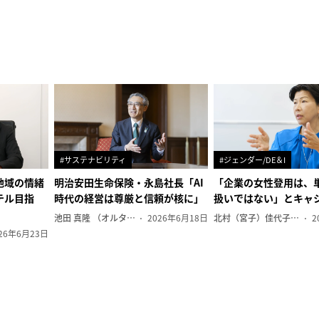
#サステナビリティ
#ジェンダー/DE＆I
地域の情緒
明治安田生命保険・永島社長「AI
「企業の女性登用は、
テル目指
時代の経営は尊厳と信頼が核に」
扱いではない」とキャ
池田 真隆 （オルタナ輪番編集長）
2026年6月18日
北村（宮子）佳代子（オルタナ輪番編集長）
2
26年6月23日