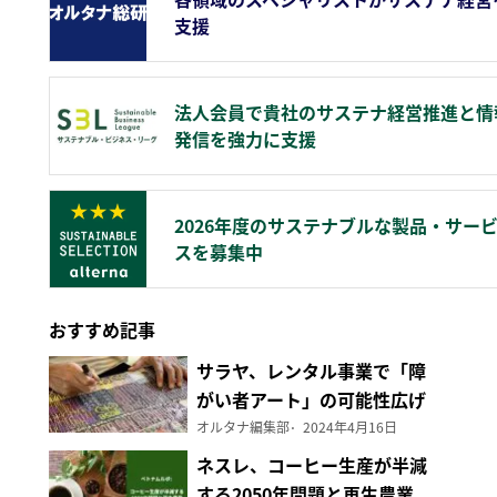
支援
法人会員で貴社のサステナ経営推進と情
発信を強力に支援
2026年度のサステナブルな製品・サー
スを募集中
おすすめ記事
サラヤ、レンタル事業で「障
がい者アート」の可能性広げ
る
オルタナ編集部
2024年4月16日
ネスレ、コーヒー生産が半減
する2050年問題と再生農業