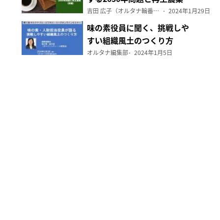
（前編）
吉田 広子（オルタナ輪番編集長）
2024年1月29日
味の素役員に聞く、挑戦しや
すい組織風土のつくり方
オルタナ編集部
2024年1月5日