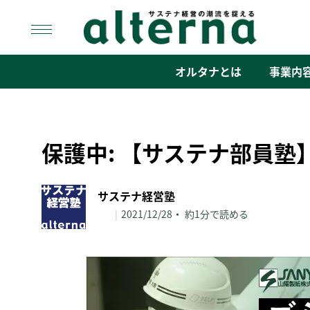
Skip
to
content
オルタナ
「サステナ経営」の潮流を捉える
オルタナとは
事業内
保護中: 【サステナ部員塾
サステナ経営塾
|
2021/12/28
約1分で読める