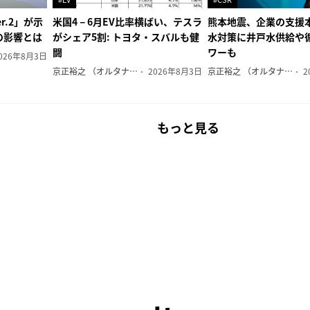
r.2」が示
米国4－6月EV比率横ばい、テスラ
熊本地震、企業の支援本
の影響とは
がシェア5割: トヨタ・スバルも健
水対策に井戸水供給や
闘
ワーも
026年8月3日
京正裕之 （オルタナ副編集長）
2026年8月3日
京正裕之 （オルタナ副編集長）
2
もっと見る