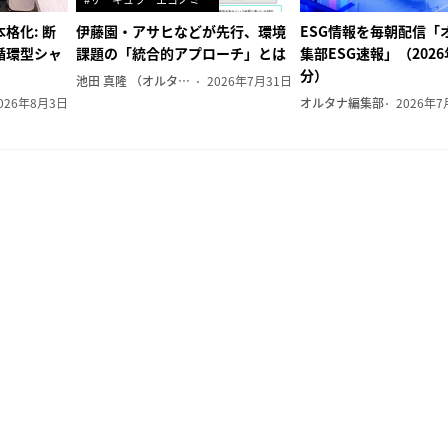
格化: 断
伊藤園・アサヒなどが先行、環境
ESG情報を毎朝配信「
循環型シャ
課題の「統合的アプローチ」とは
集部ESG速報」（202
分）
池田 真隆 （オルタナ輪番編集長）
2026年7月31日
026年8月3日
オルタナ編集部
2026年7