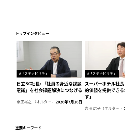
トップインタビュー
#サステナビリティ
#サステナビリティ
日立SC社長: 「社員の身近な課題
スーパーホテル社長「地域
意識」を社会課題解決につなげる
的価値を提供できるホテル
す」
京正裕之 （オルタナ副編集長）
2026年7月16日
吉田 広子（オルタナ輪番編集長）
2026年6
重要キーワード