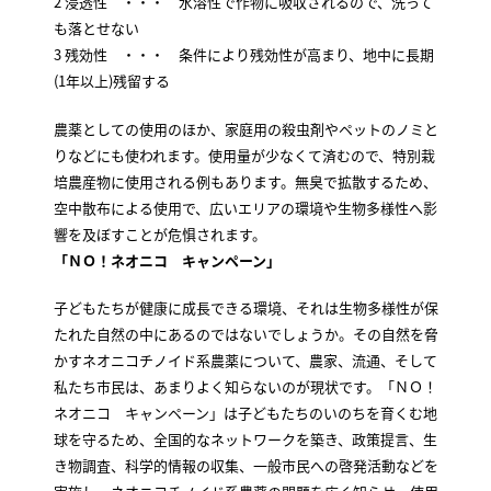
2 浸透性 ・・・ 水溶性で作物に吸収されるので、洗って
も落とせない
3 残効性 ・・・ 条件により残効性が高まり、地中に長期
(1年以上)残留する
農薬としての使用のほか、家庭用の殺虫剤やペットのノミと
りなどにも使われます。使用量が少なくて済むので、特別栽
培農産物に使用される例もあります。無臭で拡散するため、
空中散布による使用で、広いエリアの環境や生物多様性へ影
響を及ぼすことが危惧されます。
「ＮＯ！ネオニコ キャンペーン」
子どもたちが健康に成長できる環境、それは生物多様性が保
たれた自然の中にあるのではないでしょうか。その自然を脅
かすネオニコチノイド系農薬について、農家、流通、そして
私たち市民は、あまりよく知らないのが現状です。「ＮＯ！
ネオニコ キャンペーン」は子どもたちのいのちを育くむ地
球を守るため、全国的なネットワークを築き、政策提言、生
き物調査、科学的情報の収集、一般市民への啓発活動などを