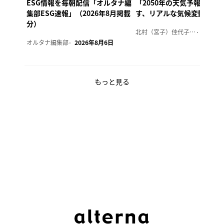
ESG情報を毎朝配信「オルタナ編
「2050年の天気予報 Ver.
集部ESG速報」（2026年8月掲載
す、リアルな気候変動の影
分）
北村（宮子）佳代子（オルタナ輪番編集長）
2026年
オルタナ編集部
2026年8月6日
もっと見る