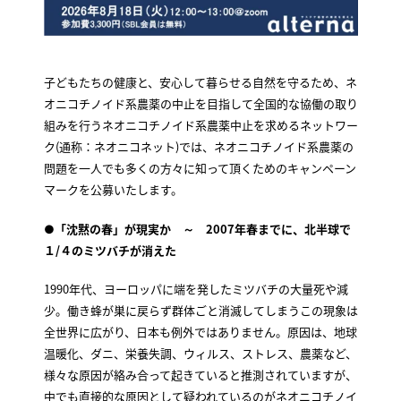
子どもたちの健康と、安心して暮らせる自然を守るため、ネ
オニコチノイド系農薬の中止を目指して全国的な協働の取り
組みを行うネオニコチノイド系農薬中止を求めるネットワー
ク(通称：ネオニコネット)では、ネオニコチノイド系農薬の
問題を一人でも多くの方々に知って頂くためのキャンペーン
マークを公募いたします。
●「沈黙の春」が現実か ～ 2007年春までに、北半球で
１/４のミツバチが消えた
1990年代、ヨーロッパに端を発したミツバチの大量死や減
少。働き蜂が巣に戻らず群体ごと消滅してしまうこの現象は
全世界に広がり、日本も例外ではありません。原因は、地球
温暖化、ダニ、栄養失調、ウィルス、ストレス、農薬など、
様々な原因が絡み合って起きていると推測されていますが、
中でも直接的な原因として疑われているのがネオニコチノイ