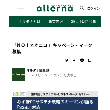
Skip
to
ログイン
content
検
オルタナとは
事業内容
SBL（有料会員向けサ
索
「ＮＯ！ネオニコ 」キャペーン・マーク
募集
オルタナ編集部
2011/09/26
約2分で読める