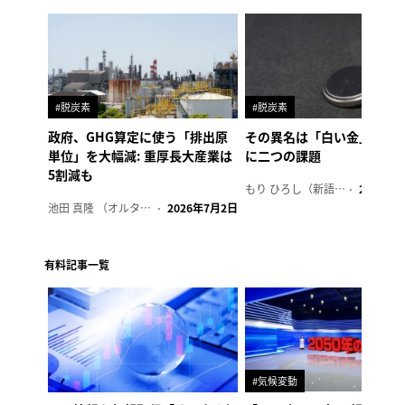
#脱炭素
#脱炭素
政府、GHG算定に使う「排出原
その異名は「白い金」、リ
単位」を大幅減: 重厚長大産業は
に二つの課題
5割減も
もり ひろし（新語ウォッチャー）
2023年7
池田 真隆 （オルタナ輪番編集長）
2026年7月2日
有料記事一覧
#気候変動