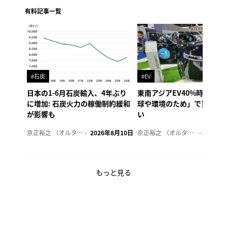
有料記事一覧
#石炭
#EV
日本の1-6月石炭輸入、4年ぶり
東南アジアEV40%時代②
に増加: 石炭火力の稼働制約緩和
球や環境のため」で買う訳
が影響も
い
京正裕之 （オルタナ副編集長）
2026年8月10日
京正裕之 （オルタナ副編集長）
2026年
もっと見る