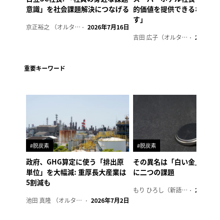
意識」を社会課題解決につなげる
的価値を提供できるホテル
す」
京正裕之 （オルタナ副編集長）
2026年7月16日
吉田 広子（オルタナ輪番編集長）
2026年6
重要キーワード
#脱炭素
#脱炭素
政府、GHG算定に使う「排出原
その異名は「白い金」、リ
単位」を大幅減: 重厚長大産業は
に二つの課題
5割減も
もり ひろし（新語ウォッチャー）
2023年7
池田 真隆 （オルタナ輪番編集長）
2026年7月2日