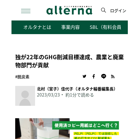
Skip
to
ログイン
content
検
オルタナとは
事業内容
SBL（有料会員向けサ
索
独が22年のGHG削減目標達成、農業と廃棄
物部門が貢献
#脱炭素
北村（宮子）佳代子（オルタナ輪番編集長）
2023/03/23
約1分で読める