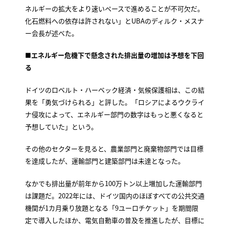
ネルギーの拡大をより速いペースで進めることが不可欠だ。
化石燃料への依存は許されない」とUBAのディルク・メスナ
ー会長が述べた。
■エネルギー危機下で懸念された排出量の増加は予想を下回
る
ドイツのロベルト・ハーベック経済・気候保護相は、この結
果を「勇気づけられる」と評した。「ロシアによるウクライ
ナ侵攻によって、エネルギー部門の数字はもっと悪くなると
予想していた」という。
その他のセクターを見ると、農業部門と廃棄物部門では目標
を達成したが、運輸部門と建築部門は未達となった。
なかでも排出量が前年から100万トン以上増加した運輸部門
は課題だ。2022年には、ドイツ国内のほぼすべての公共交通
機関が1カ月乗り放題となる「9ユーロチケット」を期間限
定で導入したほか、電気自動車の普及を推進したが、目標に