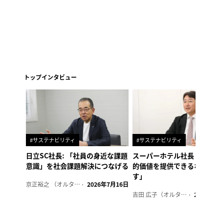
トップインタビュー
#サステナビリティ
#サステナビリティ
日立SC社長: 「社員の身近な課題
スーパーホテル社長「地域
意識」を社会課題解決につなげる
的価値を提供できるホテル
す」
京正裕之 （オルタナ副編集長）
2026年7月16日
吉田 広子（オルタナ輪番編集長）
2026年6