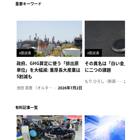
重要キーワード
#脱炭素
#脱炭素
政府、GHG算定に使う「排出原
その異名は「白い金」、リ
単位」を大幅減: 重厚長大産業は
に二つの課題
5割減も
もり ひろし（新語ウォッチャー）
2023年7
池田 真隆 （オルタナ輪番編集長）
2026年7月2日
有料記事一覧