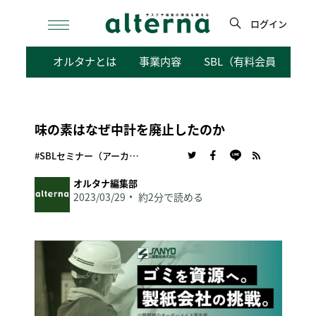
Skip
to
ログイン
content
検
オルタナとは
事業内容
SBL（有料会員向けサ
索
味の素はなぜ中計を廃止したのか
#SBLセミナー（アーカイブ動画）
オルタナ編集部
2023/03/29
約2分で読める