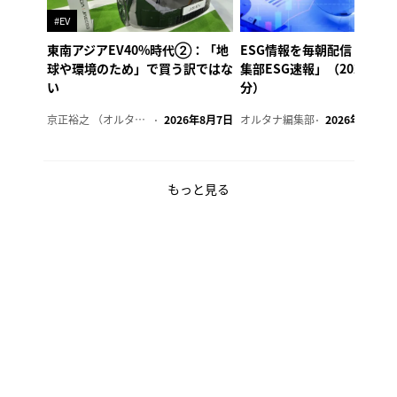
#EV
東南アジアEV40%時代②：「地
ESG情報を毎朝配信「オル
球や環境のため」で買う訳ではな
集部ESG速報」（2026年8
い
分）
京正裕之 （オルタナ副編集長）
2026年8月7日
オルタナ編集部
2026年8月7日
もっと見る