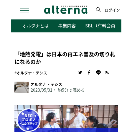
Skip
to
ログイン
content
検
オルタナとは
事業内容
SBL（有料会員向けサ
索
「地熱発電」は日本の再エネ普及の切り札
になるのか
#オルタナ・テシス
オルタナ ・テシス
2023/05/31
約5分で読める