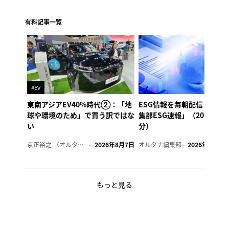
有料記事一覧
#EV
東南アジアEV40%時代②：「地
ESG情報を毎朝配信「オル
球や環境のため」で買う訳ではな
集部ESG速報」（2026年8
い
分）
京正裕之 （オルタナ副編集長）
2026年8月7日
オルタナ編集部
2026年8月7日
もっと見る