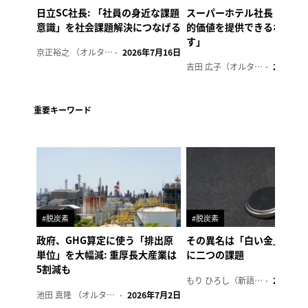
日立SC社長: 「社員の身近な課題
スーパーホテル社長「地域
意識」を社会課題解決につなげる
的価値を提供できるホテル
す」
京正裕之 （オルタナ副編集長）
2026年7月16日
吉田 広子（オルタナ輪番編集長）
2026年6
重要キーワード
#脱炭素
#脱炭素
政府、GHG算定に使う「排出原
その異名は「白い金」、リ
単位」を大幅減: 重厚長大産業は
に二つの課題
5割減も
もり ひろし（新語ウォッチャー）
2023年7
池田 真隆 （オルタナ輪番編集長）
2026年7月2日