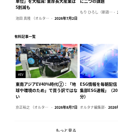
単位」を大幅減: 重厚長大産業は
に二つの課題
5割減も
もり ひろし（新語ウォッチャー）
2023年7
池田 真隆 （オルタナ輪番編集長）
2026年7月2日
有料記事一覧
#EV
東南アジアEV40%時代②：「地
ESG情報を毎朝配信「オル
球や環境のため」で買う訳ではな
集部ESG速報」（2026年8
い
分）
京正裕之 （オルタナ副編集長）
2026年8月7日
オルタナ編集部
2026年8月7日
もっと見る