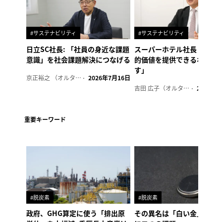
#サステナビリティ
#サステナビリティ
日立SC社長: 「社員の身近な課題
スーパーホテル社長「地域
意識」を社会課題解決につなげる
的価値を提供できるホテル
す」
京正裕之 （オルタナ副編集長）
2026年7月16日
吉田 広子（オルタナ輪番編集長）
2026年6
重要キーワード
#脱炭素
#脱炭素
政府、GHG算定に使う「排出原
その異名は「白い金」、リ