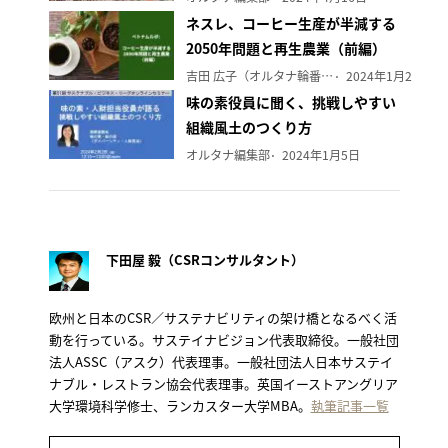
ネスレ、コーヒー生産が半減する
2050年問題と再生農業（前編）
吉田 広子（オルタナ輪番編集長）
2024年1月29日
味の素役員に聞く、挑戦しやすい
組織風土のつくり方
オルタナ編集部
2024年1月5日
下田屋 毅（CSRコンサルタント）
欧州と日本のCSR／サステナビリティの架け橋となるべく活
動を行っている。サステイナビジョン代表取締役。一般社団
法人ASSC（アスク）代表理事。一般社団法人日本サステイ
ナブル・レストラン協会代表理事。英国イーストアングリア
大学環境科学修士、ランカスター大学MBA。
執筆記事一覧