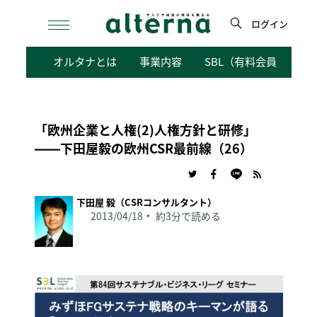
Skip
to
ログイン
content
検
オルタナとは
事業内容
SBL（有料会員向けサ
索
「欧州企業と人権(2)人権方針と研修」
――下田屋毅の欧州CSR最前線（26）
下田屋 毅（CSRコンサルタント）
2013/04/18
約3分で読める