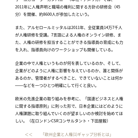
2011年に人権声明と職場の権利に関する方針の研修会（45
分）を開催、約8600人が参加したという。
また、アルセロールミッタルは2011年、全従業員14万7千人
が人権研修を受講。7言語による人権のオンライン研修、ま
た、人権の研修を担当することができる指導員の育成にも力
を入れ、指導員向けのワークショップも開催している。
企業の中で人権というものが何を表しているのか、そして、
企業がどのように人権に影響を与えているのか、誰と関係が
あるのか、管理者がするべきこと、できていないことは何か
――などを一つひとつ明確にして行くと良い。
欧米の先進企業の取り組みを参考に、「国連ビジネスと人権
に関する指導原則」に則った形で、日本企業にはどのように
人権課題に取り組んでいくのが望ましいのか検討を始めてほ
しい。（在ロンドンCSRコンサルタント・下田屋毅）
＜＜ 「欧州企業と人権(1)ギャップ分析とは」