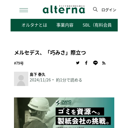
Skip
to
ログイン
content
検
オルタナとは
事業内容
SBL（有料会員向けサ
索
メルセデス、「巧みさ」際立つ
#79号
島下 泰久
2024/11/26
約1分で読める