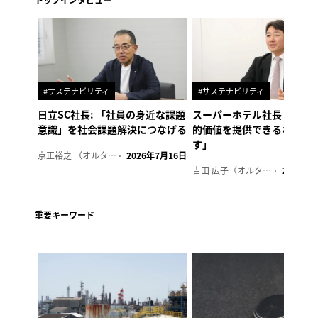
#サステナビリティ
#サステナビリティ
日立SC社長: 「社員の身近な課題
スーパーホテル社長「地域
意識」を社会課題解決につなげる
的価値を提供できるホテル
す」
京正裕之 （オルタナ副編集長）
2026年7月16日
吉田 広子（オルタナ輪番編集長）
2026年6
重要キーワード