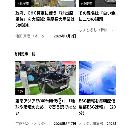
#脱炭素
#脱炭素
政府、GHG算定に使う「排出原
その異名は「白い金」、リ
単位」を大幅減: 重厚長大産業は
に二つの課題
5割減も
もり ひろし（新語ウォッチャー）
2023年7
池田 真隆 （オルタナ輪番編集長）
2026年7月2日
有料記事一覧
#EV
東南アジアEV40%時代②：「地
ESG情報を毎朝配信「オル
球や環境のため」で買う訳ではな
集部ESG速報」（2026年8
い
分）
京正裕之 （オルタナ副編集長）
2026年8月7日
オルタナ編集部
2026年8月7日