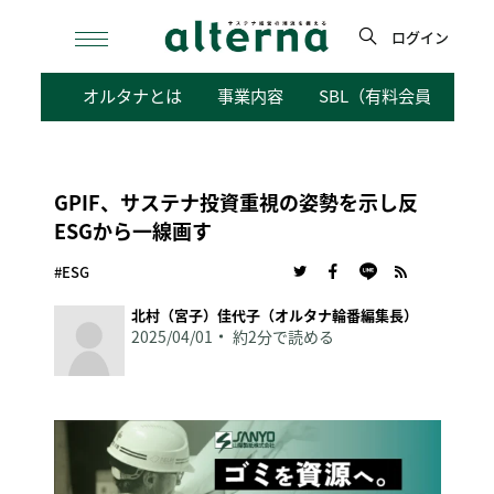
Skip
to
ログイン
content
検
オルタナとは
事業内容
SBL（有料会員向けサ
索
GPIF、サステナ投資重視の姿勢を示し反
ESGから一線画す
#ESG
北村（宮子）佳代子（オルタナ輪番編集長）
2025/04/01
約2分で読める