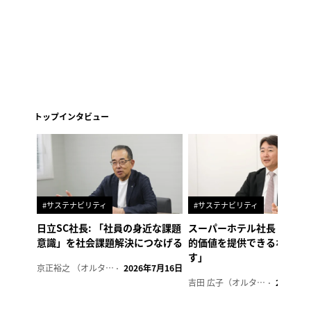
トップインタビュー
#サステナビリティ
#サステナビリティ
日立SC社長: 「社員の身近な課題
スーパーホテル社長「地域
意識」を社会課題解決につなげる
的価値を提供できるホテル
す」
京正裕之 （オルタナ副編集長）
2026年7月16日
吉田 広子（オルタナ輪番編集長）
2026年6