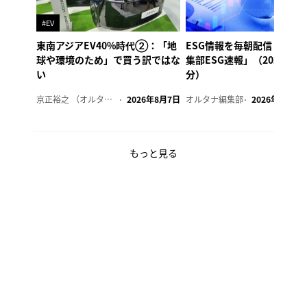
#EV
東南アジアEV40%時代②：「地
ESG情報を毎朝配信「オル
球や環境のため」で買う訳ではな
集部ESG速報」（2026年8
い
分）
京正裕之 （オルタナ副編集長）
2026年8月7日
オルタナ編集部
2026年8月7日
もっと見る