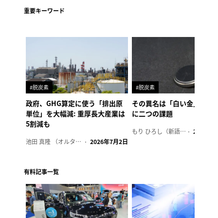
重要キーワード
#脱炭素
#脱炭素
政府、GHG算定に使う「排出原
その異名は「白い金」、リ
単位」を大幅減: 重厚長大産業は
に二つの課題
5割減も
もり ひろし（新語ウォッチャー）
2023年7
池田 真隆 （オルタナ輪番編集長）
2026年7月2日
有料記事一覧