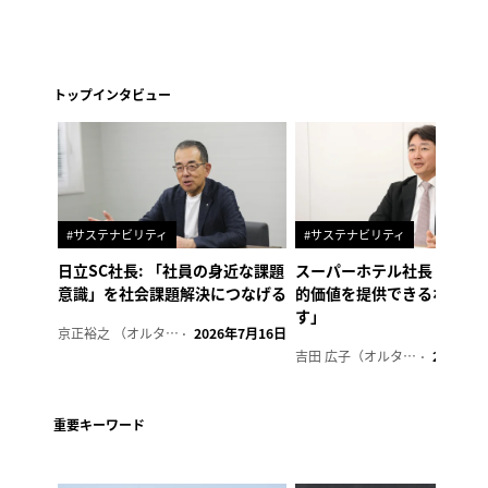
トップインタビュー
#サステナビリティ
#サステナビリティ
日立SC社長: 「社員の身近な課題
スーパーホテル社長「地域
意識」を社会課題解決につなげる
的価値を提供できるホテル
す」
京正裕之 （オルタナ副編集長）
2026年7月16日
吉田 広子（オルタナ輪番編集長）
2026年6
重要キーワード