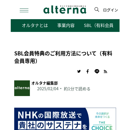
Skip
to
ログイン
content
検
オルタナとは
事業内容
SBL（有料会員向けサ
索
SBL会員特典のご利用方法について（有料
会員専用）
オルタナ編集部
2025/02/04
約1分で読める