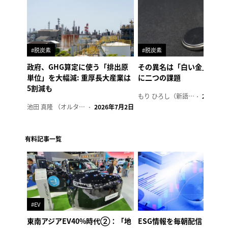
#脱炭素
#脱炭素
政府、GHG算定に使う「排出原
その異名は「白い金」、リ
単位」を大幅減: 重厚長大産業は
に二つの課題
5割減も
もり ひろし（新語ウォッチャー）
2023年7
池田 真隆 （オルタナ輪番編集長）
2026年7月2日
有料記事一覧
#EV
東南アジアEV40%時代②：「地
ESG情報を毎朝配信「オル