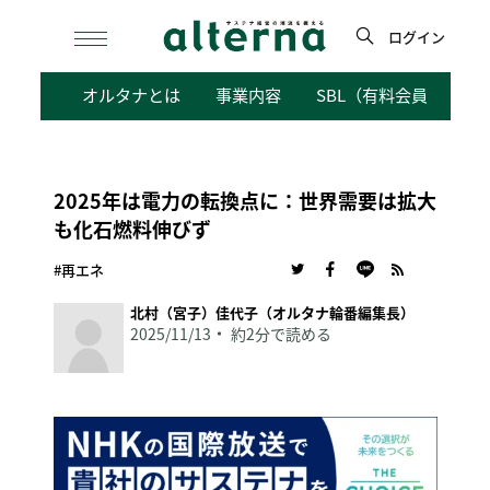
Skip
to
ログイン
content
検
オルタナとは
事業内容
SBL（有料会員向けサ
索
2025年は電力の転換点に：世界需要は拡大
も化石燃料伸びず
#再エネ
北村（宮子）佳代子（オルタナ輪番編集長）
2025/11/13
約2分で読める