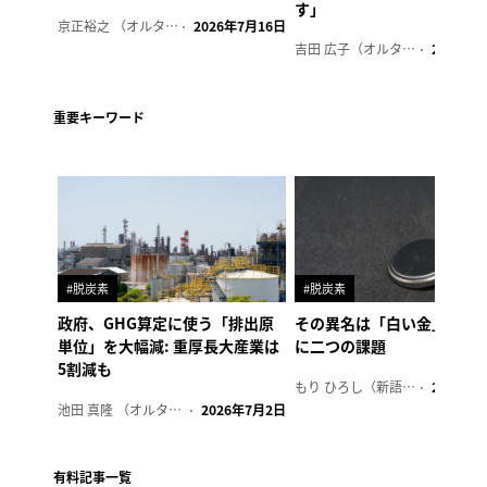
す」
京正裕之 （オルタナ副編集長）
2026年7月16日
吉田 広子（オルタナ輪番編集長）
2026年6
重要キーワード
#脱炭素
#脱炭素
政府、GHG算定に使う「排出原
その異名は「白い金」、リ
単位」を大幅減: 重厚長大産業は
に二つの課題
5割減も
もり ひろし（新語ウォッチャー）
2023年7
池田 真隆 （オルタナ輪番編集長）
2026年7月2日
有料記事一覧