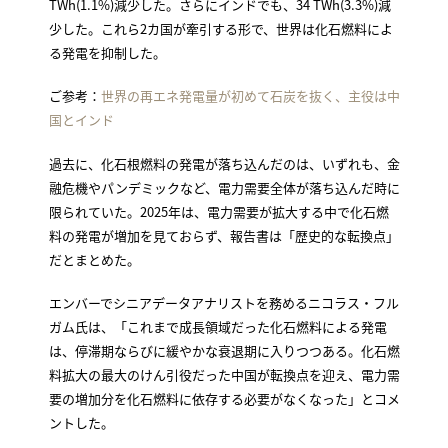
TWh(1.1%)減少した。さらにインドでも、34 TWh(3.3%)減
少した。これら2カ国が牽引する形で、世界は化石燃料によ
る発電を抑制した。
ご参考：
世界の再エネ発電量が初めて石炭を抜く、主役は中
国とインド
過去に、化石根燃料の発電が落ち込んだのは、いずれも、金
融危機やパンデミックなど、電力需要全体が落ち込んだ時に
限られていた。2025年は、電力需要が拡大する中で化石燃
料の発電が増加を見ておらず、報告書は「歴史的な転換点」
だとまとめた。
エンバーでシニアデータアナリストを務めるニコラス・フル
ガム氏は、「これまで成長領域だった化石燃料による発電
は、停滞期ならびに緩やかな衰退期に入りつつある。化石燃
料拡大の最大のけん引役だった中国が転換点を迎え、電力需
要の増加分を化石燃料に依存する必要がなくなった」とコメ
ントした。