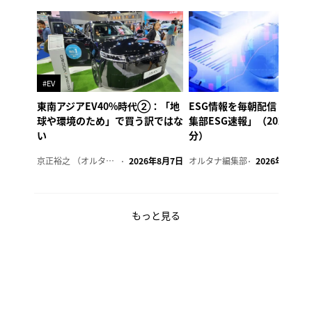
#EV
東南アジアEV40%時代②：「地
ESG情報を毎朝配信「オル
球や環境のため」で買う訳ではな
集部ESG速報」（2026年8
い
分）
京正裕之 （オルタナ副編集長）
2026年8月7日
オルタナ編集部
2026年8月7日
もっと見る