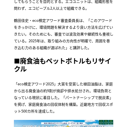
してもらうことを目的とする。エコユニットは、組織形態を
問わず、エコピープル2人以上で組織できる。
鶴田佳史・eco検定アワード審査委員長は、「このアワード
をきっかけに、環境問題を解決するより良い方法を広げてい
きたい。そのためにも、審査では波及効果や継続性も重視し
ている。2025年は、取り組みの方向性が明確で、周囲を巻
き込む力のある組織が選ばれた」と講評した。
■
廃食油もペットボトルもリサイ
クル
「eco検定アワード2025」大賞を受賞した植田油脂は、家庭
から出る廃食油の約9割が焼却や排水処分され、環境負荷と
なっている現状に着目した。「パートナーシップで脱炭素」
を掲げ、家庭廃食油の回収体制を構築。近畿地方で回収スポ
ット500カ所を達成した。