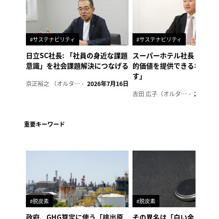
#サステナビリティ
#サステナビリティ
日立SC社長: 「社員の身近な課題
スーパーホテル社長「地域
意識」を社会課題解決につなげる
的価値を提供できるホテル
す」
京正裕之 （オルタナ副編集長）
2026年7月16日
吉田 広子（オルタナ輪番編集長）
2026年6
重要キーワード
#脱炭素
#脱炭素
政府、GHG算定に使う「排出原
その異名は「白い金」、リ