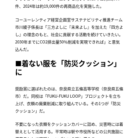
件、2024年は約19,000件の再商品化を実施した。
コーユーレンティア経営企画室サステナビリティ推進チーム
市川綾子係長は「三方よしに『未来よし』を加えた『四方よ
し』の理念のもと、社会に貢献する活動を続けていきたい。
2030年までにCO2排出量50％削減を実現できれば」と意気
込んだ。
■
着ない服を「防災クッション」
に
奨励賞に選ばれたのは、奈良県立五條高等学校（奈良県五條
市）だ。同校は「FUKU-FUKU LOOP」プロジェクトを立ち
上げ、衣類の廃棄削減に取り組んでいる。その1つが「防災
クッション」だ。
不要になった衣類をクッションカバーに詰め、災害時には着
替えとして活用する。平常時は駅や市役所などの公共施設に