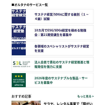
■オルタナのサービス一覧
サステナ経営/SDGsに関する級別（１～
４級）試験
10カ月でESG/SDGs経営を極める勉強
会：第21期受講生を募集中
各領域のスペシャリストがサステナ経営
を支援
法人会員で貴社のサステナ経営推進と情
報発信を強力に支援
2026年度のサステナブルな製品・サー
ビスを募集中
おすすめ記事
もっと見る >
サラヤ、レンタル事業で「障がい