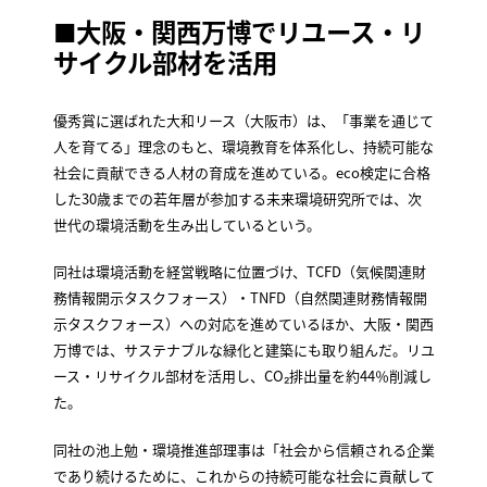
■
大阪・関西万博でリユース・リ
サイクル部材を活用
優秀賞に選ばれた大和リース（大阪市）は、「事業を通じて
人を育てる」理念のもと、環境教育を体系化し、持続可能な
社会に貢献できる人材の育成を進めている。eco検定に合格
した30歳までの若年層が参加する未来環境研究所では、次
世代の環境活動を生み出しているという。
同社は環境活動を経営戦略に位置づけ、TCFD（気候関連財
務情報開示タスクフォース）・TNFD（自然関連財務情報開
示タスクフォース）への対応を進めているほか、大阪・関西
万博では、サステナブルな緑化と建築にも取り組んだ。リユ
ース・リサイクル部材を活用し、CO₂排出量を約44％削減し
た。
同社の池上勉・環境推進部理事は「社会から信頼される企業
であり続けるために、これからの持続可能な社会に貢献して