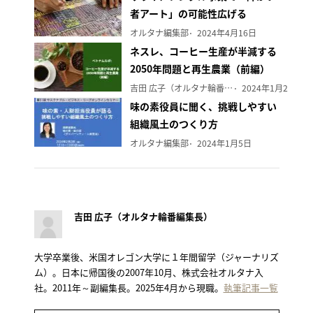
者アート」の可能性広げる
オルタナ編集部
2024年4月16日
ネスレ、コーヒー生産が半減する
2050年問題と再生農業（前編）
吉田 広子（オルタナ輪番編集長）
2024年1月29日
味の素役員に聞く、挑戦しやすい
組織風土のつくり方
オルタナ編集部
2024年1月5日
吉田 広子（オルタナ輪番編集長）
大学卒業後、米国オレゴン大学に１年間留学（ジャーナリズ
ム）。日本に帰国後の2007年10月、株式会社オルタナ入
社。2011年～副編集長。2025年4月から現職。
執筆記事一覧