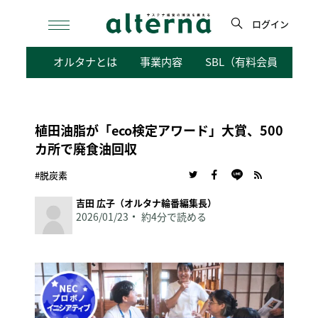
Skip
to
ログイン
content
検
オルタナとは
事業内容
SBL（有料会員向けサ
索
植田油脂が「eco検定アワード」大賞、500
カ所で廃食油回収
#脱炭素
吉田 広子（オルタナ輪番編集長）
2026/01/23
約4分で読める