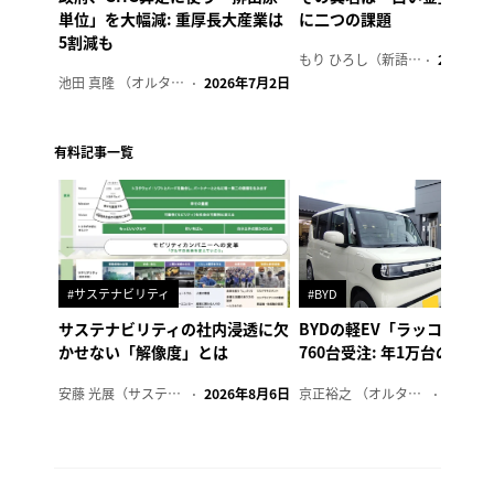
単位」を大幅減: 重厚長大産業は
に二つの課題
5割減も
もり ひろし（新語ウォッチャー）
2023年7
池田 真隆 （オルタナ輪番編集長）
2026年7月2日
有料記事一覧
#サステナビリティ
#BYD
サステナビリティの社内浸透に欠
BYDの軽EV「ラッコ」、1
かせない「解像度」とは
760台受注: 年1万台の販売
安藤 光展（サステナビリティ・コンサルタント）
2026年8月6日
京正裕之 （オルタナ副編集長）
2026年