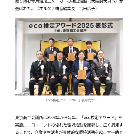
取り組む食用油加工メーカーの植田油脂（大阪府大東市）が
選ばれた。（オルタナ輪番編集長＝吉田広子）
「eco検定アワード2025」表彰式で
東京商工会議所は2008年から毎年、「eco検定アワード」を
実施。エコユニットの優れた環境活動を顕彰し、広く周知す
ることで、企業や生活者が具体的な環境活動を起こす一助と