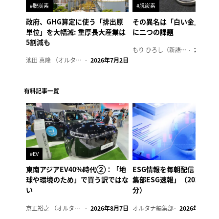
#脱炭素
#脱炭素
政府、GHG算定に使う「排出原
その異名は「白い金」、リ
単位」を大幅減: 重厚長大産業は
に二つの課題
5割減も
もり ひろし（新語ウォッチャー）
2023年7
池田 真隆 （オルタナ輪番編集長）
2026年7月2日
有料記事一覧
#EV
東南アジアEV40%時代②：「地
ESG情報を毎朝配信「オル
球や環境のため」で買う訳ではな
集部ESG速報」（2026年8
い
分）
京正裕之 （オルタナ副編集長）
2026年8月7日
オルタナ編集部
2026年8月7日