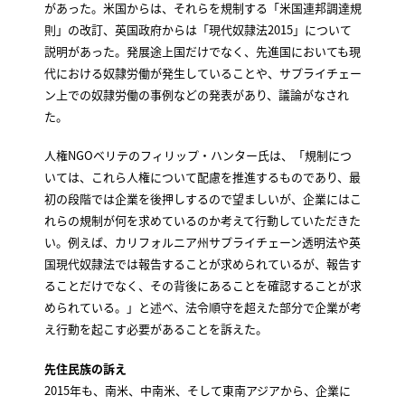
があった。米国からは、それらを規制する「米国連邦調達規
則」の改訂、英国政府からは「現代奴隷法2015」について
説明があった。発展途上国だけでなく、先進国においても現
代における奴隷労働が発生していることや、サプライチェー
ン上での奴隷労働の事例などの発表があり、議論がなされ
た。
人権NGOベリテのフィリップ・ハンター氏は、「規制につ
いては、これら人権について配慮を推進するものであり、最
初の段階では企業を後押しするので望ましいが、企業にはこ
れらの規制が何を求めているのか考えて行動していただきた
い。例えば、カリフォルニア州サプライチェーン透明法や英
国現代奴隷法では報告することが求められているが、報告す
ることだけでなく、その背後にあることを確認することが求
められている。」と述べ、法令順守を超えた部分で企業が考
え行動を起こす必要があることを訴えた。
先住民族の訴え
2015年も、南米、中南米、そして東南アジアから、企業に