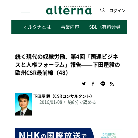
Skip
to
ログイン
content
検
オルタナとは
事業内容
SBL（有料会員向けサ
索
続く現代の奴隷労働、第4回「国連ビジネ
スと人権フォーラム」報告――下田屋毅の
欧州CSR最前線（48）
下田屋 毅（CSRコンサルタント）
2016/01/08
約8分で読める