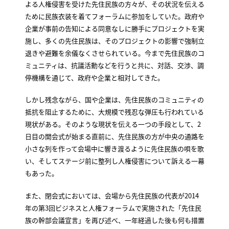
よる人権侵害を受けた先住民族の方々が、その状況を伝える
ために民族衣装を着てフォーラムに参加をしていた。政府や
企業が事前の告知による同意なしに勝手にプロジェクトを実
施し、多くの先住民族は、そのプロジェクトの影響で強制立
退きや避難を余儀なくさせられている。今まで先住民族のコ
ミュニティは、抗議活動などを行うと共に、対話、交渉、調
停機構を通じて、政府や企業と相対してきた。
しかし残念ながら、国や企業は、先住民族のコミュニティの
抵抗を阻止するために、大規模で残忍な弾圧も行われている
現状がある。そのような現状を伝える一つの手段として、2
日目の開会式が始まる直前に、先住民族の方が中央の通路を
小さな列を作って会場中に響き渡るように先住民族の唄を歌
い、そしてステージ前に整列し人権侵害について訴える一幕
もあった。
また、閉会式においては、会場から先住民族の代表が2014
年の第3回ビジネスと人権フォーラムで実施された「先住民
族の幹部会議宣言」を再び述べ、一年経過した後も何も措置