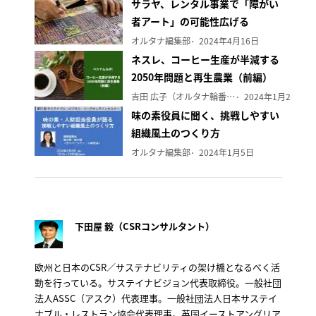
サラヤ、レンタル事業で「障がい
者アート」の可能性広げる
オルタナ編集部
2024年4月16日
ネスレ、コーヒー生産が半減する
2050年問題と再生農業（前編）
吉田 広子（オルタナ輪番編集長）
2024年1月29日
味の素役員に聞く、挑戦しやすい
組織風土のつくり方
オルタナ編集部
2024年1月5日
下田屋 毅（CSRコンサルタント）
欧州と日本のCSR／サステナビリティの架け橋となるべく活
動を行っている。サステイナビジョン代表取締役。一般社団
法人ASSC（アスク）代表理事。一般社団法人日本サステイ
ナブル・レストラン協会代表理事。英国イーストアングリア