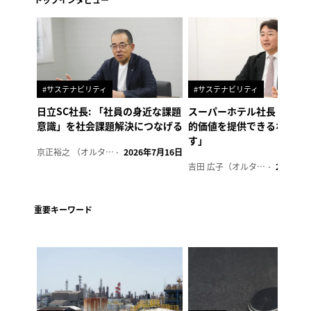
#サステナビリティ
#サステナビリティ
日立SC社長: 「社員の身近な課題
スーパーホテル社長「地域
意識」を社会課題解決につなげる
的価値を提供できるホテル
す」
京正裕之 （オルタナ副編集長）
2026年7月16日
吉田 広子（オルタナ輪番編集長）
2026年6
重要キーワード