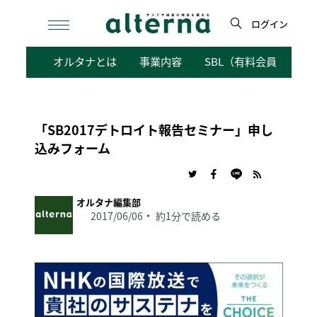
Skip
to
ログイン
content
検
オルタナとは
事業内容
SBL（有料会員向けサ
索
「SB2017デトロイト報告セミナー」申し
込みフォーム
オルタナ編集部
2017/06/06
約1分で読める