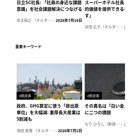
日立SC社長: 「社員の身近な課題
スーパーホテル社長「地域
意識」を社会課題解決につなげる
的価値を提供できるホテル
す」
京正裕之 （オルタナ副編集長）
2026年7月16日
吉田 広子（オルタナ輪番編集長）
2026年6
重要キーワード
#脱炭素
#脱炭素
政府、GHG算定に使う「排出原
その異名は「白い金」、リ
単位」を大幅減: 重厚長大産業は
に二つの課題
5割減も
もり ひろし（新語ウォッチャー）
2023年7
池田 真隆 （オルタナ輪番編集長）
2026年7月2日