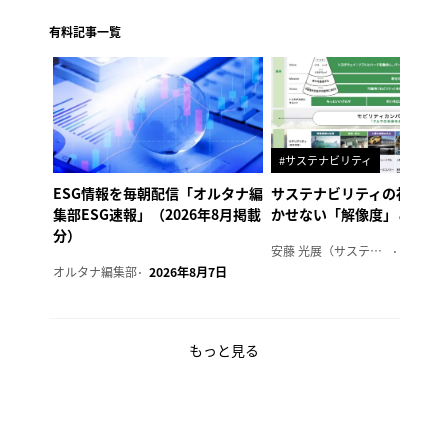
有料記事一覧
#サステナビリティ
ESG情報を毎朝配信「オルタナ編
サステナビリティの社内浸
集部ESG速報」（2026年8月掲載
かせない「解像度」とは
分）
安藤 光展（サステナビリティ・コンサルタント）
2026年
オルタナ編集部
2026年8月7日
もっと見る