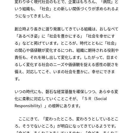
変わりゆく現代社会のもとで、企業はもちろん、「病院」と
いう組織も、「社会」との新しい関係づくりが求められるよ
うになってきました。
創立時より長きに渡り発展してきている組織は、おしなべて
「あるべき姿」に「社会を豊かにする」「社会を幸せにす
る」などと掲げています。ところが、時代とともに「社会」
の関心や価値観が変化するにつれ、組織に期待される役割や
責任も、それを映し出して変化します。したがって、目まぐ
るしく変化する社会のニーズや価値観を捉える感性の鋭さを
備え、対応してこそ、いまの社会を豊かに、幸せにできま
す。
いつの時代にも、磐石な経営基盤を確保しつつ、あらゆる変
化に柔軟に対応していくことこそが、「ＳＲ（Social
Responsibility）」の根幹にあります。
ここにきて、「変わったところ、変わろうとしているとこ
ろ、そうでないところ」が明白になってきているようです。
「今どき、そんなことをしているのか」「今どき、そんなこ