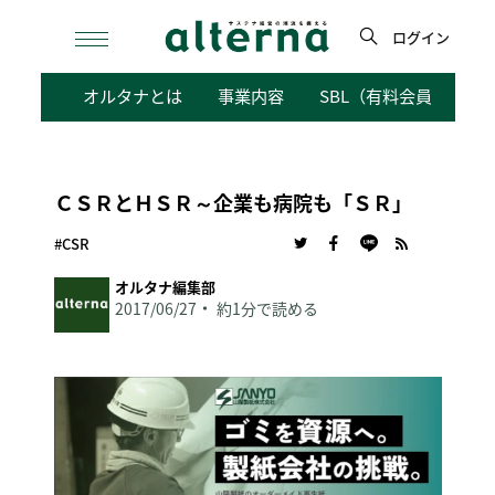
Skip
to
ログイン
content
検
オルタナとは
事業内容
SBL（有料会員向けサ
索
ＣＳＲとＨＳＲ～企業も病院も「ＳＲ」
#CSR
オルタナ編集部
2017/06/27
約1分で読める