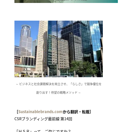
～ ビジネスと社会課題解決を両立させ、「らしさ」で競争優位を
創り出す！待望の戦略メソッド ～
［
Sustainablebrands.com
から翻訳・転載］
CSRブランディング最前線 第14回
「ＨＳＲ」って、ご存じですか？