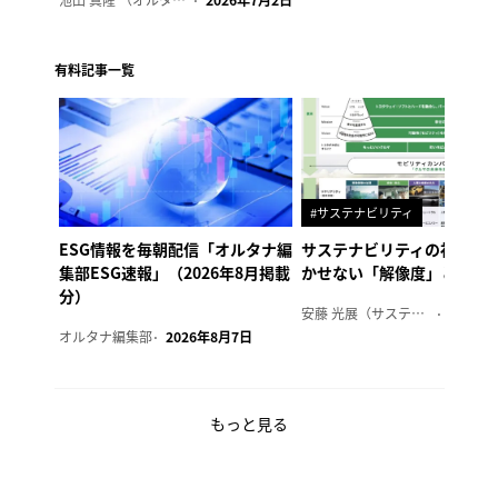
2026年7月2日
有料記事一覧
#サステナビリティ
ESG情報を毎朝配信「オルタナ編
サステナビリティの社内浸
集部ESG速報」（2026年8月掲載
かせない「解像度」とは
分）
安藤 光展（サステナビリティ・コンサルタント）
2026年
オルタナ編集部
2026年8月7日
もっと見る