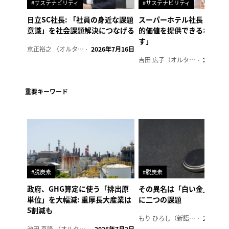
#サステナビリティ
#サステナビリティ
日立SC社長: 「社員の身近な課題
スーパーホテル社長「地域
意識」を社会課題解決につなげる
的価値を提供できるホテル
す」
京正裕之 （オルタナ副編集長）
2026年7月16日
吉田 広子（オルタナ輪番編集長）
2026年6
重要キーワード
#脱炭素
#脱炭素
政府、GHG算定に使う「排出原
その異名は「白い金」、リ
単位」を大幅減: 重厚長大産業は
に二つの課題
5割減も
もり ひろし（新語ウォッチャー）
2023年7
池田 真隆 （オルタナ輪番編集長）