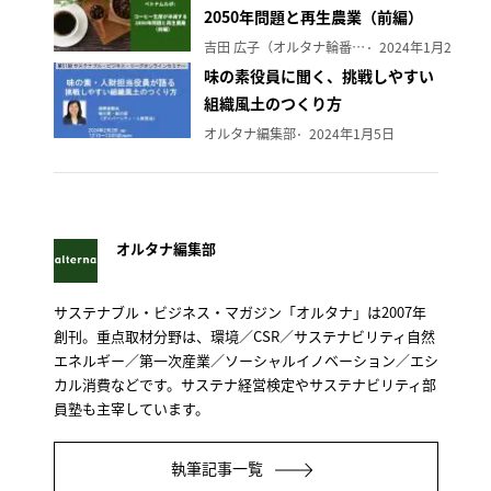
2050年問題と再生農業（前編）
吉田 広子（オルタナ輪番編集長）
2024年1月29日
味の素役員に聞く、挑戦しやすい
組織風土のつくり方
オルタナ編集部
2024年1月5日
オルタナ編集部
サステナブル・ビジネス・マガジン「オルタナ」は2007年
創刊。重点取材分野は、環境／CSR／サステナビリティ自然
エネルギー／第一次産業／ソーシャルイノベーション／エシ
カル消費などです。サステナ経営検定やサステナビリティ部
員塾も主宰しています。
執筆記事一覧