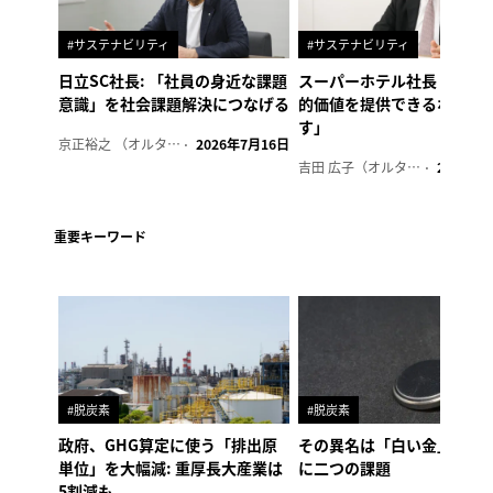
#サステナビリティ
#サステナビリティ
日立SC社長: 「社員の身近な課題
スーパーホテル社長「地域
意識」を社会課題解決につなげる
的価値を提供できるホテル
す」
京正裕之 （オルタナ副編集長）
2026年7月16日
吉田 広子（オルタナ輪番編集長）
2026年6
重要キーワード
#脱炭素
#脱炭素
政府、GHG算定に使う「排出原
その異名は「白い金」、リ
単位」を大幅減: 重厚長大産業は
に二つの課題
5割減も