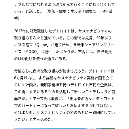
ナブルな市になれるよう取り組んで行くことにわくわくして
いる」と話した。（翻訳・編集：オルタナ編集部＝小松 遥
香）
2013年に財政破綻したデトロイトは、サステナビリティの
取り組みを次々と進めている。この街では先月、50年ぶり
に路面電車「QLine」が走り始め、自転車シェアリングサー
ビス「MOGO」も誕生したばかりだ。市内には、世界最長
のLED街灯を使った通りがある。
今後さらに色々な取り組みが始まるだろう。デトロイト市は
6カ月以内に、より詳細なサステナビリティ実施計画を立て
ていく計画だ。発明家精神を持つデトロイト市民や企業は、
この街にすでにあるものを活用して新しいことをしようと前
向きだ。ヒアーズ氏は最後に、「出席者の方々にデトロイト
市のパートナーになって欲しいとお伝えするつもりはない。
それよりも、サステナビリティの名のもとに一致団結してい
きたい」と力を込めた。