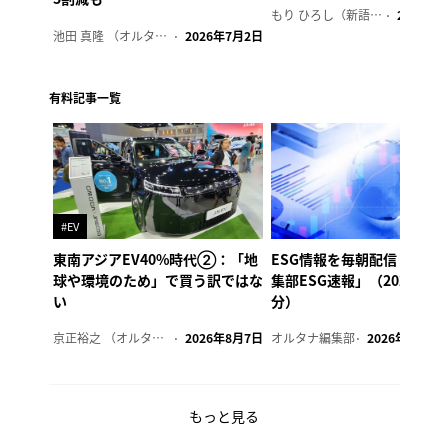
もり ひろし（新語ウォッチャー）
2023年7
池田 真隆 （オルタナ輪番編集長）
2026年7月2日
有料記事一覧
#EV
東南アジアEV40%時代②：「地
ESG情報を毎朝配信「オル
球や環境のため」で買う訳ではな
集部ESG速報」（2026年8
い
分）
京正裕之 （オルタナ副編集長）
2026年8月7日
オルタナ編集部
2026年8月7日
もっと見る