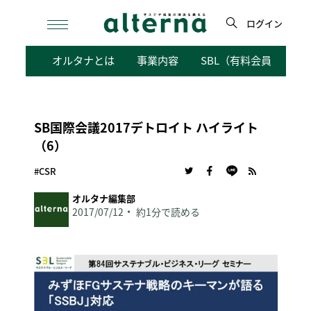
Skip
to
ログイン
content
検
オルタナとは
事業内容
SBL（有料会員向けサ
索
SB国際会議2017デトロイト ハイライト
（6）
#CSR
オルタナ編集部
2017/07/12
約1分で読める