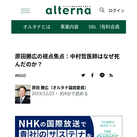
Skip
to
ログイン
content
検
オルタナとは
事業内容
SBL（有料会員向けサ
索
原田勝広の視点焦点：中村哲医師はなぜ死
んだのか？
#NGO
原田 勝広（オルタナ論説委員）
2019/12/25
約4分で読める