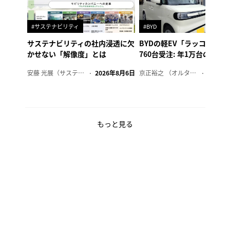
#サステナビリティ
#BYD
サステナビリティの社内浸透に欠
BYDの軽EV「ラッコ」、1
かせない「解像度」とは
760台受注: 年1万台の販売
安藤 光展（サステナビリティ・コンサルタント）
2026年8月6日
京正裕之 （オルタナ副編集長）
2026年
もっと見る