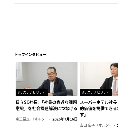
トップインタビュー
#サステナビリティ
#サステナビリティ
日立SC社長: 「社員の身近な課題
スーパーホテル社長「地域
意識」を社会課題解決につなげる
的価値を提供できるホテル
す」
京正裕之 （オルタナ副編集長）
2026年7月16日
吉田 広子（オルタナ輪番編集長）
2026年6