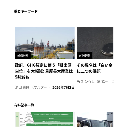
重要キーワード
#脱炭素
#脱炭素
政府、GHG算定に使う「排出原
その異名は「白い金」、リ
単位」を大幅減: 重厚長大産業は
に二つの課題
5割減も
もり ひろし（新語ウォッチャー）
2023年7
池田 真隆 （オルタナ輪番編集長）
2026年7月2日
有料記事一覧