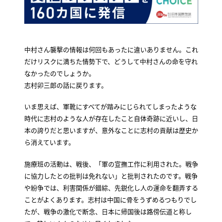
中村さん襲撃の情報は何回もあったに違いありません。これ
だけリスクに満ちた情勢下で、どうして中村さんの命を守れ
なかったのでしょうか。
志村卯三郎の話に戻ります。
いま思えば、軍靴にすべてが踏みにじられてしまったような
時代に志村のような人が存在したこと自体奇跡に近いし、日
本の誇りだと思いますが、意外なことに志村の貢献は歴史か
ら消えています。
施療班の活動は、戦後、「軍の宣撫工作に利用された。戦争
に協力したとの批判は免れない」と批判されたのです。戦争
や紛争では、利害関係が錯綜、先鋭化し人の運命を翻弄する
ことがよくあります。志村は中国に骨をうずめるつもりでし
たが、戦争の激化で断念、日本に帰国後は路傍伝道と称し