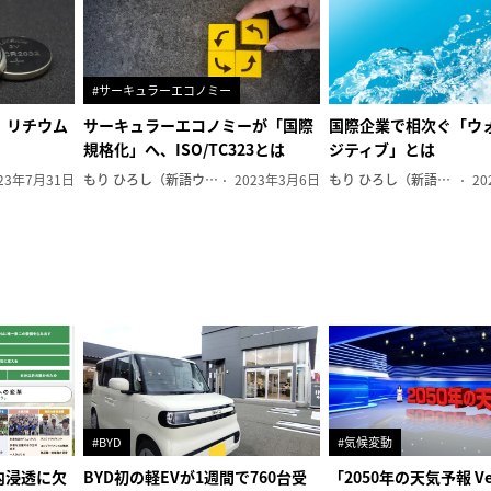
#サーキュラーエコノミー
、リチウム
サーキュラーエコノミーが「国際
国際企業で相次ぐ「ウ
規格化」へ、ISO/TC323とは
ジティブ」とは
23年7月31日
もり ひろし（新語ウォッチャー）
2023年3月6日
もり ひろし（新語ウォッチャー）
20
#BYD
#気候変動
内浸透に欠
BYD初の軽EVが1週間で760台受
「2050年の天気予報 Ve