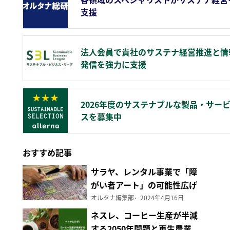
支援
法人会員で貴社のサステナ経営推進と情
発信を強力に支援
2026年度のサステナブルな製品・サー
スを募集中
おすすめ記事
サラヤ、レンタル事業で「障
がい者アート」の可能性広げ
る
オルタナ編集部
2024年4月16日
ネスレ、コーヒー生産が半減
する2050年問題と再生農業