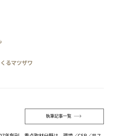
も
つくるマツザワ
執筆記事一覧
07年創刊。重点取材分野は、環境／CSR／サス