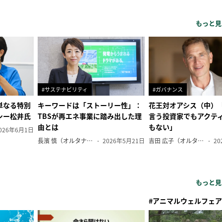
もっと見
#サステナビリティ
#ガバナンス
単なる特別
キーワードは「ストーリー性」：
花王対オアシス（中）
シー松井氏
TBSが再エネ事業に踏み出した理
言う投資家でもアクテ
由とは
もない」
026年6月1日
長濱 慎（オルタナ副編集長）
2026年5月21日
吉田 広子（オルタナ輪番編集長）
20
もっと見
#アニマルウェルフェア