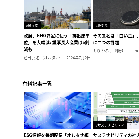
#脱炭素
#脱炭素
政府、GHG算定に使う「排出原単
その異名は「白い金」
位」を大幅減: 重厚長大産業は5割
に二つの課題
減も
もり ひろし（新語ウォッチャー）
20
池田 真隆 （オルタナ輪番編集長）
2026年7月2日
有料記事一覧
#サステナビリティ
ESG情報を毎朝配信「オルタナ編
サステナビリティの社