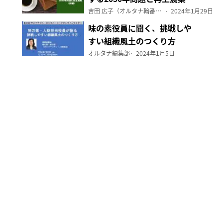
（前編）
吉田 広子（オルタナ輪番編集長）
2024年1月29日
味の素役員に聞く、挑戦しや
すい組織風土のつくり方
オルタナ編集部
2024年1月5日