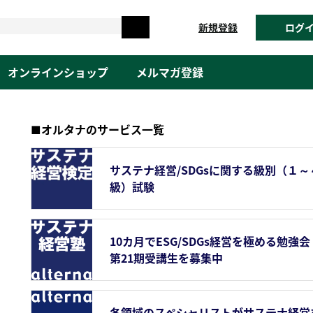
新規登録
ログ
オンラインショップ
メルマガ登録
■オルタナのサービス一覧
サステナ経営/SDGsに関する級別（１～
級）試験
10カ月でESG/SDGs経営を極める勉強会
第21期受講生を募集中
各領域のスペシャリストがサステナ経営