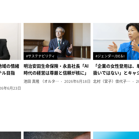
#サステナビリティ
#ジェンダー/DE＆I
地域の情緒
明治安田生命保険・永島社長「AI
「企業の女性登用は、
テル目指
時代の経営は尊厳と信頼が核に」
扱いではない」とキャ
池田 真隆 （オルタナ輪番編集長）
2026年6月18日
北村（宮子）佳代子（オルタナ輪番編集長）
2
26年6月23日