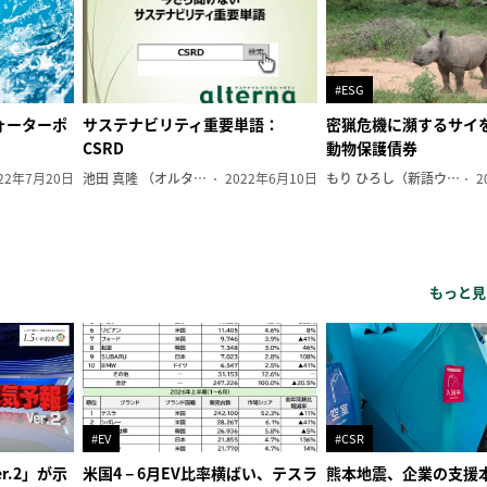
#ESG
ォーターポ
サステナビリティ重要単語：
密猟危機に瀕するサイ
CSRD
動物保護債券
22年7月20日
池田 真隆 （オルタナ輪番編集長）
2022年6月10日
もり ひろし（新語ウォッチャー）
2
もっと見
#EV
#CSR
r.2」が示
米国4－6月EV比率横ばい、テスラ
熊本地震、企業の支援本