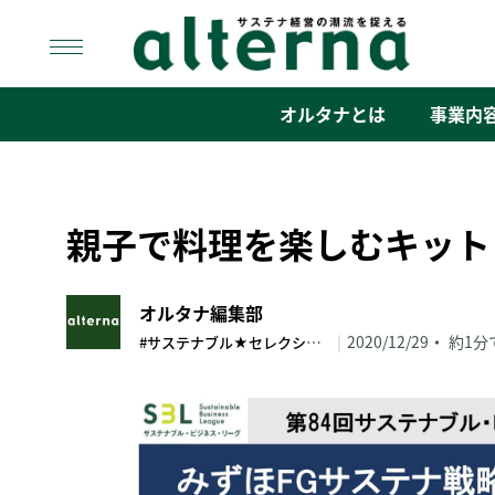
Skip
to
content
オルタナ
「サステナ経営」の潮流を捉える
オルタナとは
事業内
親子で料理を楽しむキット
オルタナ編集部
#サステナブル★セレクション
|
2020/12/29
約1分