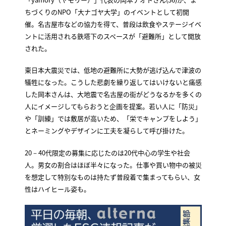
ちづくりのNPO「大ナゴヤ大学」のイベントとして初開
催。名古屋市などの協力を得て、普段は飲食やステージイベ
ントに活用される鉄塔下のスペースが「避難所」として開放
された。
東日本大震災では、低地の避難所に大勢が逃げ込んで津波の
犠牲になった。こうした悲劇を繰り返してはいけないと痛感
した岡本さんは、大地震で名古屋の街がどうなるかを多くの
人にイメージしてもらおうと企画を提案。若い人に「防災」
や「訓練」では敷居が高いため、「栄でキャンプをしよう」
とネーミングやデザインに工夫を凝らして呼び掛けた。
20－40代限定の募集に応じたのは20代中心の学生や社会
人。男女の割合はほぼ半々になった。仕事や買い物中の被災
を想定して特別なものは持たず普段着で集まってもらい、女
性はハイヒール姿も。