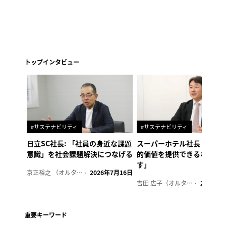
トップインタビュー
#サステナビリティ
#サステナビリティ
日立SC社長: 「社員の身近な課題
スーパーホテル社長「地域
意識」を社会課題解決につなげる
的価値を提供できるホテル
す」
京正裕之 （オルタナ副編集長）
2026年7月16日
吉田 広子（オルタナ輪番編集長）
2026年6
重要キーワード