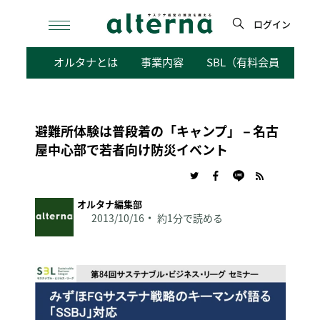
Skip
to
ログイン
content
検
オルタナとは
事業内容
SBL（有料会員向けサ
索
避難所体験は普段着の「キャンプ」－名古
屋中心部で若者向け防災イベント
オルタナ編集部
2013/10/16
約1分で読める