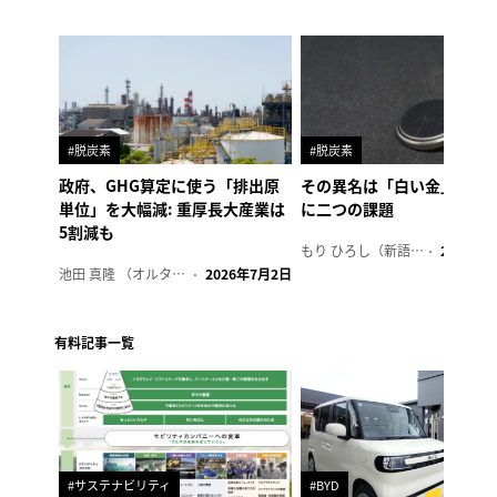
#脱炭素
#脱炭素
政府、GHG算定に使う「排出原
その異名は「白い金」、リ
単位」を大幅減: 重厚長大産業は
に二つの課題
5割減も
もり ひろし（新語ウォッチャー）
2023年7
池田 真隆 （オルタナ輪番編集長）
2026年7月2日
有料記事一覧
#サステナビリティ
#BYD