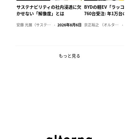
サステナビリティの社内浸透に欠
BYDの軽EV「ラッコ」、1
かせない「解像度」とは
760台受注: 年1万台の販売
安藤 光展（サステナビリティ・コンサルタント）
2026年8月6日
京正裕之 （オルタナ副編集長）
2026年
もっと見る