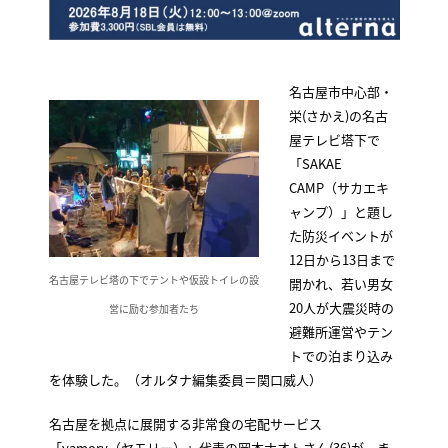
名古屋市中心部・
栄(さかえ)の名古
屋テレビ塔下で
「SAKAE
CAMP（サカエキ
ャンプ）」と題し
た防災イベントが
12日から13日まで
名古屋テレビ塔の下でテントや仮設トイレの設
開かれ、若い男女
20人が大震災時の
営に励む参加者たち
避難所運営やテン
トでの泊まり込み
を体験した。（オルタナ編集委員＝関口威人）
名古屋を拠点に展開する非常食の宅配サービス
「yamory（ヤモリー）」代表の岡本ナオトさん(36)が、ま