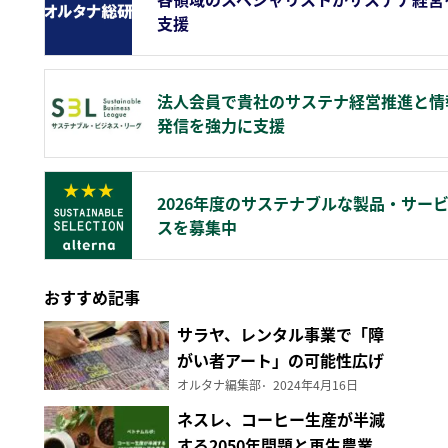
支援
法人会員で貴社のサステナ経営推進と情
発信を強力に支援
2026年度のサステナブルな製品・サー
スを募集中
おすすめ記事
サラヤ、レンタル事業で「障
がい者アート」の可能性広げ
る
オルタナ編集部
2024年4月16日
ネスレ、コーヒー生産が半減
する2050年問題と再生農業