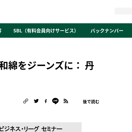
検
索
容
SBL（有料会員向けサービス）
バックナンバー
和綿をジーンズに： 丹
後で読む
る