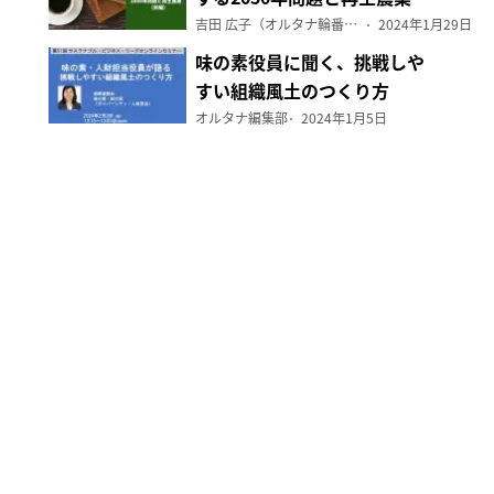
（前編）
吉田 広子（オルタナ輪番編集長）
2024年1月29日
味の素役員に聞く、挑戦しや
すい組織風土のつくり方
オルタナ編集部
2024年1月5日