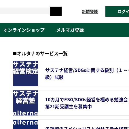
新規登録
ログ
オンラインショップ
メルマガ登録
■オルタナのサービス一覧
サステナ経営/SDGsに関する級別（１～
級）試験
10カ月でESG/SDGs経営を極める勉強会
第21期受講生を募集中
各領域のスペシャリストがサステナ経営