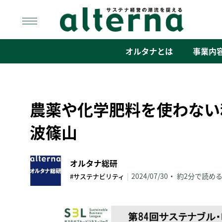
Skip
to
content
オルタナ
「サステナ経営」の潮流を捉える
オルタナとは
事業内
農薬や化学肥料を使わない
波篠山
オルタナ総研
|
2024/07/30
約2分で読め
#サステナビリティ