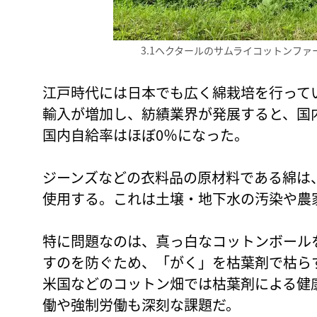
3.1ヘクタールのサムライコットンフ
江戸時代には日本でも広く綿栽培を行って
輸入が増加し、紡績業界が発展すると、国
国内自給率はほぼ0％になった。
ジーンズなどの衣料品の原材料である綿は
使用する。これは土壌・地下水の汚染や農
特に問題なのは、真っ白なコットンボール
すのを防ぐため、「がく」を枯葉剤で枯ら
米国などのコットン畑では枯葉剤による健
働や強制労働も深刻な課題だ。