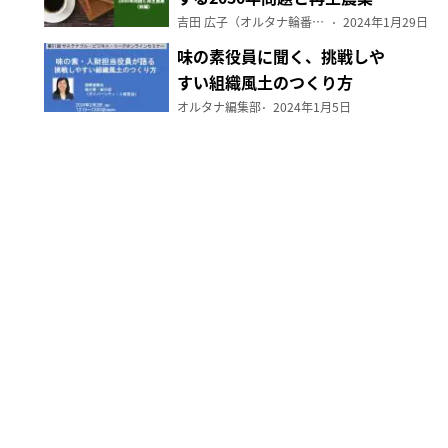
（前編）
吉田 広子（オルタナ輪番編集長）
2024年1月29日
味の素役員に聞く、挑戦しや
すい組織風土のつくり方
オルタナ編集部
2024年1月5日