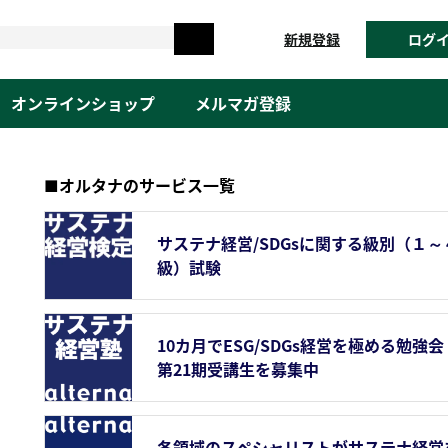
新規登録
ログ
オンラインショップ
メルマガ登録
■オルタナのサービス一覧
サステナ経営/SDGsに関する級別（１～
級）試験
10カ月でESG/SDGs経営を極める勉強会
第21期受講生を募集中
各領域のスペシャリストがサステナ経営