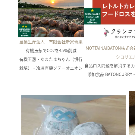
農業生産法人 有限会社新家青果
MOTTAINAIBATON株式会
有機玉葱でCO2を45％削減
シコサエ
有機玉葱・あまたまちゃん（慣行
食品ロス問題を解消するカ
栽培）・冷凍有機ソテーオニオン
添加食品 BATONCURR