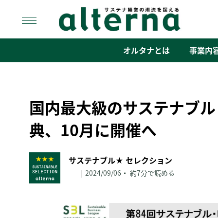
Skip
to
content
オルタナ
「サステナ経営」の潮流を捉える
オルタナとは
事業内
国内最大級のサステナブル
典、10月に開催へ
サステナブル★ セレクション
|
2024/09/06
約7分で読める