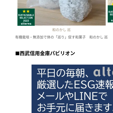
和のかし 巡
有機栽培・無添加で体の「巡り」促す和菓子 和のかし 巡
■
西武信用金庫パビリオン