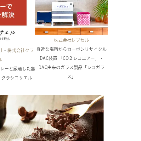
株式会社レブセル
身近な場所からカーボンリサイクル
社
・
株式会社クラ
DAC装置 「CO２レコエアー」・
ル
DAC由来のガラス製品「レコガラ
レーと厳選した無
ス」
Y・クラシコサエル