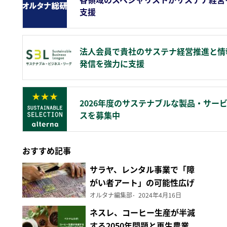
支援
法人会員で貴社のサステナ経営推進と情
発信を強力に支援
2026年度のサステナブルな製品・サー
スを募集中
おすすめ記事
サラヤ、レンタル事業で「障
がい者アート」の可能性広げ
る
オルタナ編集部
2024年4月16日
ネスレ、コーヒー生産が半減
する2050年問題と再生農業