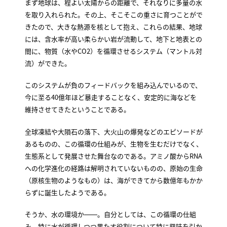
まず地球は、程よい太陽からの距離で、それなりに多量の水
を取り入れられた。その上、そこそこの重さに育つことがで
きたので、大きな熱源を核として抱え、これらの結果、地球
には、含水率が高い柔らかい岩が流動して、地下と地表との
間に、物質（水やCO2）を循環させるシステム（マントル対
流）ができた。
このシステムが負のフィードバックを組み込んでいるので、
今に至る40億年ほど暴走することなく、安定的に海などを
維持させてきたということである。
全球凍結や大隕石の落下、大火山の爆発などのエピソードが
あるものの、この循環の仕組みが、生物を生むだけでなく、
生態系として発展させた舞台なのである。アミノ酸からRNA
への化学進化の経路は解明されていないものの、原始の生命
（原核生物のようなもの）は、海ができてから数億年もかか
らずに誕生したようである。
そうか、水の環境か――。自分としては、この循環の仕組
み、特に水が循環しつつ果たす役割について特に興味を引か