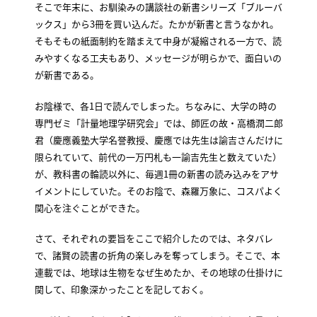
そこで年末に、お馴染みの講談社の新書シリーズ「ブルーバ
ックス」から3冊を買い込んだ。たかが新書と言うなかれ。
そもそもの紙面制約を踏まえて中身が凝縮される一方で、読
みやすくなる工夫もあり、メッセージが明らかで、面白いの
が新書である。
お陰様で、各1日で読んでしまった。ちなみに、大学の時の
専門ゼミ「計量地理学研究会」では、師匠の故・高橋潤二郎
君（慶應義塾大学名誉教授、慶應では先生は諭吉さんだけに
限られていて、前代の一万円札も一諭吉先生と数えていた）
が、教科書の輪読以外に、毎週1冊の新書の読み込みをアサ
イメントにしていた。そのお陰で、森羅万象に、コスパよく
関心を注ぐことができた。
さて、それぞれの要旨をここで紹介したのでは、ネタバレ
で、諸賢の読書の折角の楽しみを奪ってしまう。そこで、本
連載では、地球は生物をなぜ生めたか、その地球の仕掛けに
関して、印象深かったことを記しておく。