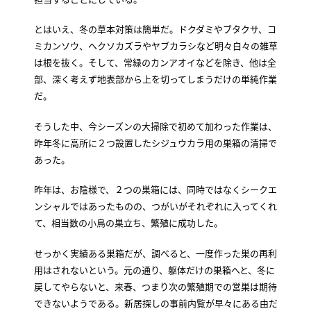
とはいえ、冬の草本対策は簡単だ。ドクダミやブタクサ、コ
ミカンソウ、ヘクソカズラやヤブカラシなど明々白々の雑草
は根を抜く。そして、常緑のカンアオイなどを除き、他は全
部、深く考えず地表部から上を切ってしまうだけの単純作業
だ。
そうした中、今シーズンの大掃除で初めて加わった作業は、
昨年冬に高所に２つ設置したシジュウカラ用の巣箱の清掃で
あった。
昨年は、お陰様で、２つの巣箱には、同時ではなくシークエ
ンシャルではあったものの、つがいがそれぞれに入ってくれ
て、相当数の小鳥の巣立ち、繁殖に成功した。
せっかく実績ある巣箱だが、調べると、一度作った巣の再利
用はされないという。元の通り、躯体だけの巣箱へと、冬に
戻してやらないと、来春、つまり次の繁殖期での営巣は期待
できないようである。新居探しの事前内覧が早々にある由だ