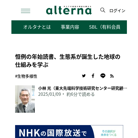
Skip
to
ログイン
content
検
オルタナとは
事業内容
SBL（有料会員向けサ
索
恒例の年始読書、生態系が誕生した地球の
仕組みを学ぶ
#生物多様性
小林 光（東大先端科学技術研究センター研究顧問）
2025/01/09
約6分で読める