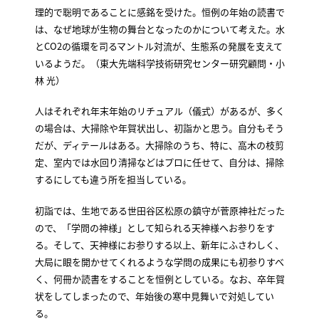
理的で聡明であることに感銘を受けた。恒例の年始の読書で
は、なぜ地球が生物の舞台となったのかについて考えた。水
とCO2の循環を司るマントル対流が、生態系の発展を支えて
いるようだ。（東大先端科学技術研究センター研究顧問・小
林 光）
人はそれぞれ年末年始のリチュアル（儀式）があるが、多く
の場合は、大掃除や年賀状出し、初詣かと思う。自分もそう
だが、ディテールはある。大掃除のうち、特に、高木の枝剪
定、室内では水回り清掃などはプロに任せて、自分は、掃除
するにしても違う所を担当している。
初詣では、生地である世田谷区松原の鎮守が菅原神社だった
ので、「学問の神様」として知られる天神様へお参りをす
る。そして、天神様にお参りする以上、新年にふさわしく、
大局に眼を開かせてくれるような学問の成果にも初参りすべ
く、何冊か読書をすることを恒例としている。なお、卒年賀
状をしてしまったので、年始後の寒中見舞いで対処してい
る。