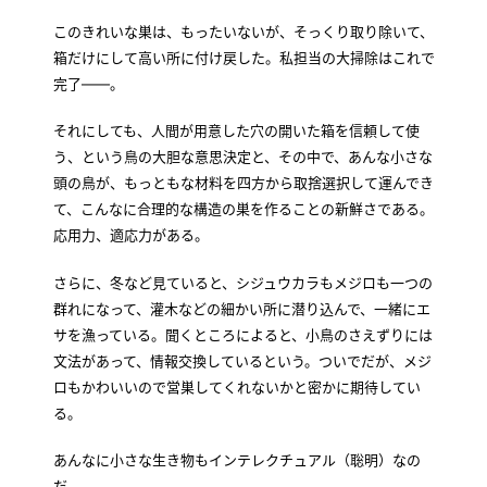
このきれいな巣は、もったいないが、そっくり取り除いて、
箱だけにして高い所に付け戻した。私担当の大掃除はこれで
完了――。
それにしても、人間が用意した穴の開いた箱を信頼して使
う、という鳥の大胆な意思決定と、その中で、あんな小さな
頭の鳥が、もっともな材料を四方から取捨選択して運んでき
て、こんなに合理的な構造の巣を作ることの新鮮さである。
応用力、適応力がある。
さらに、冬など見ていると、シジュウカラもメジロも一つの
群れになって、灌木などの細かい所に潜り込んで、一緒にエ
サを漁っている。聞くところによると、小鳥のさえずりには
文法があって、情報交換しているという。ついでだが、メジ
ロもかわいいので営巣してくれないかと密かに期待してい
る。
あんなに小さな生き物もインテレクチュアル（聡明）なの
だ。