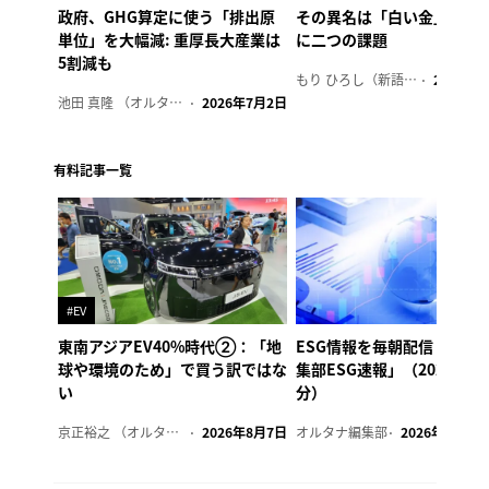
政府、GHG算定に使う「排出原
その異名は「白い金」、リ
単位」を大幅減: 重厚長大産業は
に二つの課題
5割減も
もり ひろし（新語ウォッチャー）
2023年7
池田 真隆 （オルタナ輪番編集長）
2026年7月2日
有料記事一覧
#EV
東南アジアEV40%時代②：「地
ESG情報を毎朝配信「オル
球や環境のため」で買う訳ではな
集部ESG速報」（2026年8
い
分）
京正裕之 （オルタナ副編集長）
2026年8月7日
オルタナ編集部
2026年8月7日