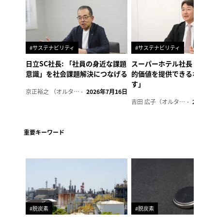
#サステナビリティ
#サステナビリティ
日立SC社長: 「社員の身近な課題
スーパーホテル社長「地域
意識」を社会課題解決につなげる
的価値を提供できるホテル
す」
京正裕之 （オルタナ副編集長）
2026年7月16日
吉田 広子（オルタナ輪番編集長）
2026年6
重要キーワード
#脱炭素
#脱炭素