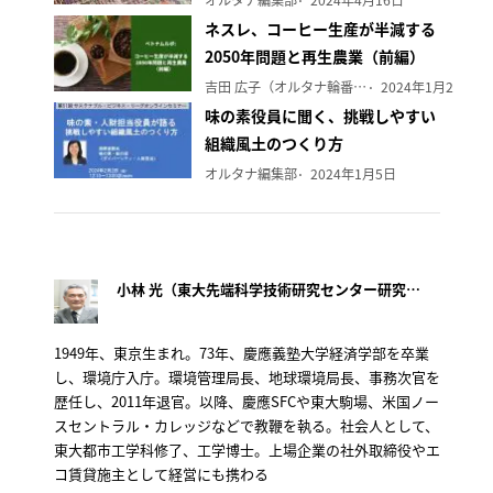
ネスレ、コーヒー生産が半減する
2050年問題と再生農業（前編）
吉田 広子（オルタナ輪番編集長）
2024年1月29日
味の素役員に聞く、挑戦しやすい
組織風土のつくり方
オルタナ編集部
2024年1月5日
小林 光（東大先端科学技術研究センター研究顧問）
1949年、東京生まれ。73年、慶應義塾大学経済学部を卒業
し、環境庁入庁。環境管理局長、地球環境局長、事務次官を
歴任し、2011年退官。以降、慶應SFCや東大駒場、米国ノー
スセントラル・カレッジなどで教鞭を執る。社会人として、
東大都市工学科修了、工学博士。上場企業の社外取締役やエ
コ賃貸施主として経営にも携わる