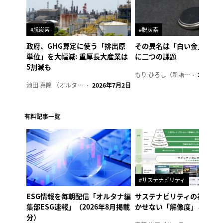
#脱炭素
#脱炭素
政府、GHG算定に使う「排出原
その異名は「白い金」、リ
単位」を大幅減: 重厚長大産業は
に二つの課題
5割減も
もり ひろし（新語ウォッチャー）
2023年7
池田 真隆 （オルタナ輪番編集長）
2026年7月2日
有料記事一覧
#サステナビリティ
ESG情報を毎朝配信「オルタナ編
サステナビリティの社内浸
集部ESG速報」（2026年8月掲載
かせない「解像度」とは
分）