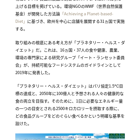
上げる目標を掲げている。環境NGOのWWF（世界自然保護
基金）が開発した方法論
「Achieving a Planet-based-
Diet」
に基づき、欧州を中心に店舗を展開する31ヵ国で実施
する。
取り組みの根底にある考え方が「プラネタリー・ヘルス・ダ
イエット」だ。これは、16ヵ国・37人の食や健康、農業、
環境の専門家による研究グループ「イート・ランセット委員
会」が、持続可能なフードシステムのガイドラインとして
2019年に発表した。
「プラネタリー・ヘルス・ダイエット」はパリ協定1.5℃目
標の達成と、2050年に100億人と予想される人々の健康的な
食の両立を目指す。そのために、1日に必要なエネルギー量
の一つの目安とされる2500キロカロリーを摂取する際に、
どの食品グループをどのぐらい食べるかという明確な基準を
設けた。