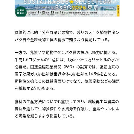
具体的には約半分を野菜と果物で、残りの大半を植物性タン
パク質や全粒穀物主体の食事で賄うよう奨励している。
一方で、乳製品や動物性タンパク質の摂取は極力に抑える。
牛肉1キログラムの生産には、1万5000〜2万リットルの水が
必要だ。国連食糧農業機関（FAO）の試算では、畜産由来の
温室効果ガス排出量は世界全体の排出量の14.5％を占める。
動物性を抑えるのは健康面だけでなく、気候変動などの課題
を緩和する狙いもある。
食料の生産方法についても重視しており、環境再生型農業の
普及を通して生物多様性や水資源を保護し、窒素やリンによ
る汚染を減らすよう提言している。