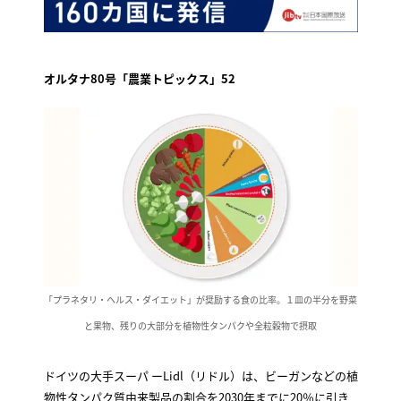
オルタナ80号「農業トピックス」52
「プラネタリ・ヘルス・ダイエット」が奨励する食の比率。１皿の半分を野菜
と果物、残りの大部分を植物性タンパクや全粒穀物で摂取
ドイツの大手スーパ ーLidl（リドル）は、ビーガンなどの植
物性タンパク質由来製品の割合を2030年までに20％に引き