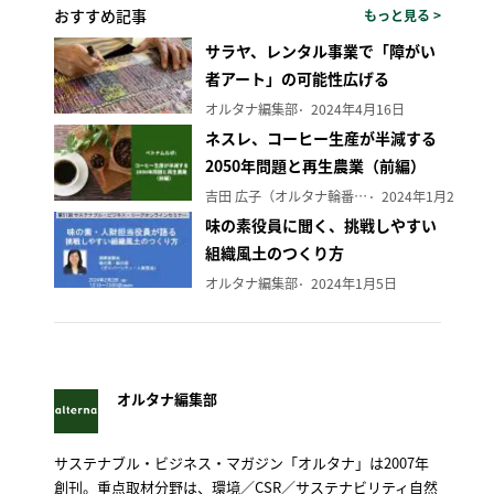
おすすめ記事
もっと見る >
サラヤ、レンタル事業で「障がい
者アート」の可能性広げる
オルタナ編集部
2024年4月16日
ネスレ、コーヒー生産が半減する
2050年問題と再生農業（前編）
吉田 広子（オルタナ輪番編集長）
2024年1月29日
味の素役員に聞く、挑戦しやすい
組織風土のつくり方
オルタナ編集部
2024年1月5日
オルタナ編集部
サステナブル・ビジネス・マガジン「オルタナ」は2007年
創刊。重点取材分野は、環境／CSR／サステナビリティ自然