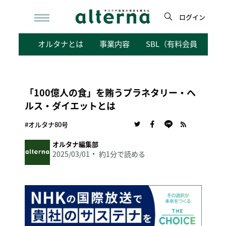
Skip
to
ログイン
content
検
オルタナとは
事業内容
SBL（有料会員向けサ
索
「100億人の食」を賄うプラネタリー・ヘ
ルス・ダイエットとは
#オルタナ80号
オルタナ編集部
2025/03/01
約1分で読める