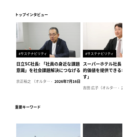
トップインタビュー
#サステナビリティ
#サステナビリティ
日立SC社長: 「社員の身近な課題
スーパーホテル社長「地域
意識」を社会課題解決につなげる
的価値を提供できるホテル
す」
京正裕之 （オルタナ副編集長）
2026年7月16日
吉田 広子（オルタナ輪番編集長）
2026年6
重要キーワード