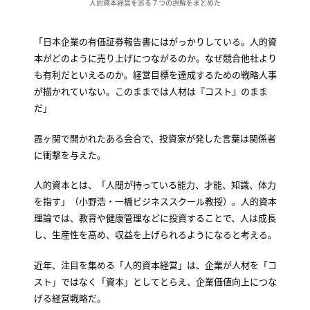
人的資本経営を巡る７つの誤解をまとめた
「日本企業の有価証券報告書にはがっかりしている。人的資
本がどのように売り上げにつながるのか。なぜ競合他社より
も有利だといえるのか。経営目標を達成するための戦略人事
が描かれていない。このままでは人材は『コスト』のまま
だ」
霞ヶ関で開かれたある会合で、投資家が発した言葉は関係者
に衝撃を与えた。
人的資本とは、「人間が持っている能力、才能、知識、体力
を指す」（小野浩・一橋ビジネススクール教授）。人的資本
理論では、教育や健康管理などに投資することで、人は成長
し、生産性を高め、収益を上げられるようになると考える。
近年、注目を集める「人的資本経営」は、企業が人材を「コ
スト」ではなく「資本」としてとらえ、企業価値向上につな
げる経営戦略だ。