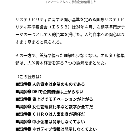
コンソーシアムへの参加社は倍増した
サステナビリティに関する開示基準を定める国際サステナビ
リティ基準審議会（ＩＳＳＢ）は24年４月、次期基準策定テ
ーマの一つとして人的資本を掲げた。人的資本への関心はま
すます高まると見られる。
その一方で、誤解や偏った理解も少なくない。オルタナ編集
部は、人的資本経営を巡る７つの誤解をまとめた。
（この続きは）
■誤解❶ 人的資本は企業のものである
■誤解❷ DEIで企業価値は上がらない
■誤解❸ 賃上げでモチベーションが上がる
■誤解❹ 女性管理職比率など数字が全てだ
■誤解❺ ＣＨＲＯは人事出身が適任だ
■誤解❻ 中小企業は開示しなくてよい
■誤解❼ ネガティブ情報は開示しなくてよい