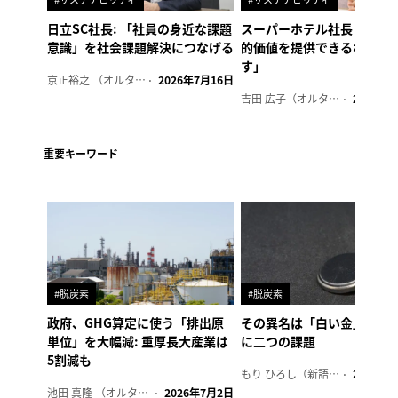
日立SC社長: 「社員の身近な課題
スーパーホテル社長「地域
意識」を社会課題解決につなげる
的価値を提供できるホテル
す」
京正裕之 （オルタナ副編集長）
2026年7月16日
吉田 広子（オルタナ輪番編集長）
2026年6
重要キーワード
#脱炭素
#脱炭素
政府、GHG算定に使う「排出原
その異名は「白い金」、リ
単位」を大幅減: 重厚長大産業は
に二つの課題
5割減も
もり ひろし（新語ウォッチャー）
2023年7
池田 真隆 （オルタナ輪番編集長）
2026年7月2日