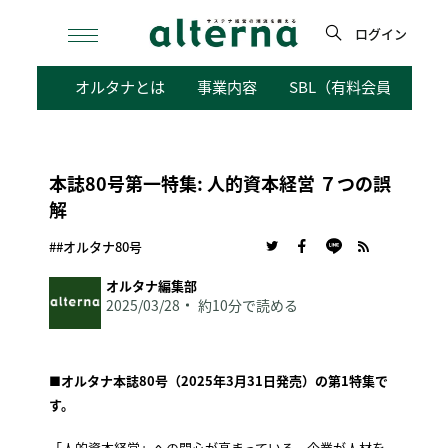
Skip
to
ログイン
content
検
オルタナとは
事業内容
SBL（有料会員向けサ
索
本誌80号第一特集: 人的資本経営 ７つの誤
解
##オルタナ80号
オルタナ編集部
2025/03/28
約10分で読める
■オルタナ本誌80号（2025年3月31日発売）の第1特集で
す。
「人的資本経営」への関心が高まっている。企業が人材を