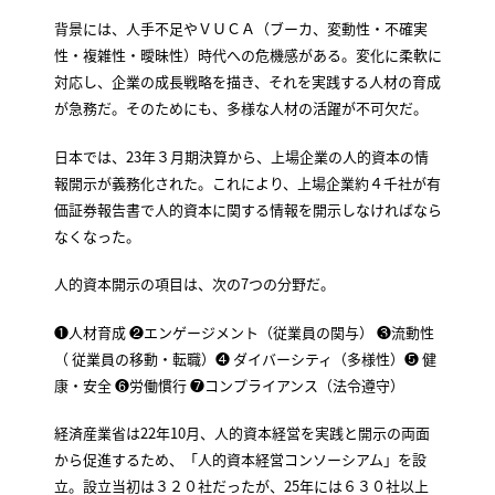
背景には、人手不足やＶＵＣＡ（ブーカ、変動性・不確実
性・複雑性・曖昧性）時代への危機感がある。変化に柔軟に
対応し、企業の成長戦略を描き、それを実践する人材の育成
が急務だ。そのためにも、多様な人材の活躍が不可欠だ。
日本では、23年３月期決算から、上場企業の人的資本の情
報開示が義務化された。これにより、上場企業約４千社が有
価証券報告書で人的資本に関する情報を開示しなければなら
なくなった。
人的資本開示の項目は、次の7つの分野だ。
❶人材育成 ❷エンゲージメント（従業員の関与） ❸流動性
（ 従業員の移動・転職）❹ ダイバーシティ（多様性）❺ 健
康・安全 ❻労働慣行 ❼コンプライアンス（法令遵守）
経済産業省は22年10月、人的資本経営を実践と開示の両面
から促進するため、「人的資本経営コンソーシアム」を設
立。設立当初は３２０社だったが、25年には６３０社以上