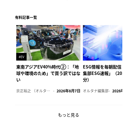
有料記事一覧
#EV
東南アジアEV40%時代②：「地
ESG情報を毎朝配信「オル
球や環境のため」で買う訳ではな
集部ESG速報」（2026年8
い
分）
京正裕之 （オルタナ副編集長）
2026年8月7日
オルタナ編集部
2026年8月7日
もっと見る