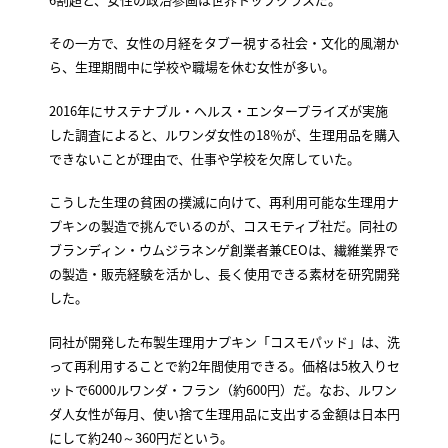
その一方で、女性の月経をタブー視する社会・文化的風潮か
ら、生理期間中に学校や職場を休む女性が多い。
2016年にサステナブル・ヘルス・エンタープライズが実施
した調査によると、ルワンダ女性の18％が、生理用品を購入
できないことが理由で、仕事や学校を欠席していた。
こうした生理の貧困の撲滅に向けて、再利用可能な生理用ナ
プキンの製造で挑んでいるのが、コスモティブ社だ。同社の
ブランディン・ウムジラネンゲ創業者兼CEOは、繊維業界で
の製造・販売経験を活かし、長く使用できる素材を研究開発
した。
同社が開発した布製生理用ナプキン「コスモパッド」は、洗
って再利用することで約2年間使用できる。価格は5枚入りセ
ットで6000ルワンダ・フラン（約600円）だ。なお、ルワン
ダ人女性が毎月、使い捨て生理用品に支出する金額は日本円
にして約240～360円だという。