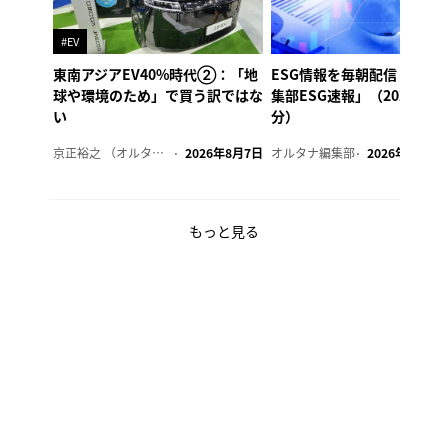
#EV
東南アジアEV40%時代②：「地
ESG情報を毎朝配信「オル
球や環境のため」で買う訳ではな
集部ESG速報」（2026年8
い
分）
京正裕之 （オルタナ副編集長）
2026年8月7日
オルタナ編集部
2026年8月7日
もっと見る