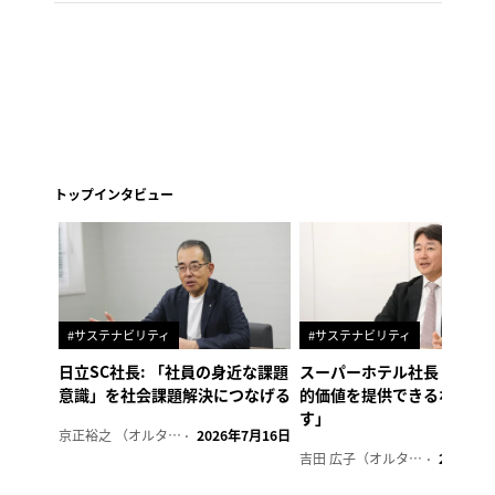
トップインタビュー
#サステナビリティ
#サステナビリティ
日立SC社長: 「社員の身近な課題
スーパーホテル社長「地域
意識」を社会課題解決につなげる
的価値を提供できるホテル
す」
京正裕之 （オルタナ副編集長）
2026年7月16日
吉田 広子（オルタナ輪番編集長）
2026年6