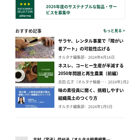
2026年度のサステナブルな製品・サー
ビスを募集中
おすすめ記事
もっと見る >
サラヤ、レンタル事業で「障がい
者アート」の可能性広げる
オルタナ編集部
2024年4月16日
ネスレ、コーヒー生産が半減する
2050年問題と再生農業（前編）
吉田 広子（オルタナ輪番編集長）
2024年1月29日
味の素役員に聞く、挑戦しやすい
組織風土のつくり方
オルタナ編集部
2024年1月5日
北村（宮子）佳代子（オルタナ輪番編集長）