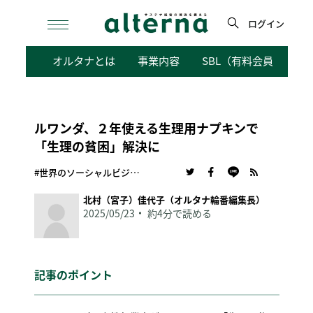
Skip
to
ログイン
content
検
オルタナとは
事業内容
SBL（有料会員向けサ
索
ルワンダ、２年使える生理用ナプキンで
「生理の貧困」解決に
#世界のソーシャルビジネス
北村（宮子）佳代子（オルタナ輪番編集長）
2025/05/23
約4分で読める
記事のポイント