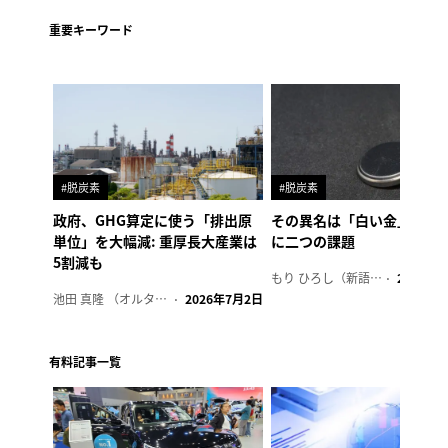
重要キーワード
#脱炭素
#脱炭素
政府、GHG算定に使う「排出原
その異名は「白い金」、リ
単位」を大幅減: 重厚長大産業は
に二つの課題
5割減も
もり ひろし（新語ウォッチャー）
2023年7
池田 真隆 （オルタナ輪番編集長）
2026年7月2日
有料記事一覧