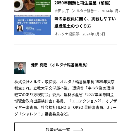
2050年問題と再生農業（前編）
吉田 広子（オルタナ輪番編集長）
2024年1月29日
味の素役員に聞く、挑戦しやすい
組織風土のつくり方
オルタナ編集部
2024年1月5日
池田 真隆 （オルタナ輪番編集長）
株式会社オルタナ取締役、オルタナ輪番編集長 1989年東京
都生まれ。立教大学文学部卒業。 環境省「中小企業の環境
経営のあり方検討会」委員、農林水産省「2027年国際園芸
博覧会政府出展検討会」委員、「エコアクション21」オブザ
イヤー審査員、社会福祉HERO’S TOKYO 最終審査員、Jリー
グ「シャレン！」審査委員など。
執筆記事一覧