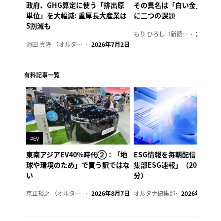
政府、GHG算定に使う「排出原
その異名は「白い金」、リ
単位」を大幅減: 重厚長大産業は
に二つの課題
5割減も
もり ひろし（新語ウォッチャー）
2023年7
池田 真隆 （オルタナ輪番編集長）
2026年7月2日
有料記事一覧
#EV
東南アジアEV40%時代②：「地
ESG情報を毎朝配信「オル
球や環境のため」で買う訳ではな
集部ESG速報」（2026年8
い
分）
京正裕之 （オルタナ副編集長）
2026年8月7日
オルタナ編集部
2026年8月7日