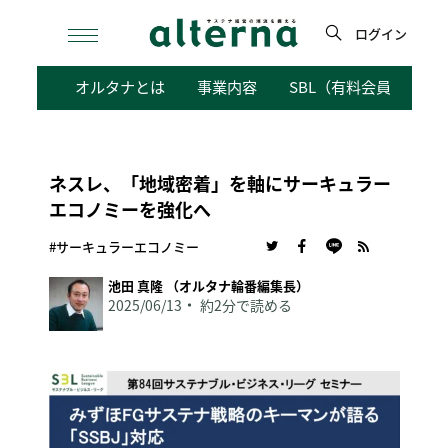
Skip
to
ログイン
content
検
オルタナとは
事業内容
SBL（有料会員向けサ
索
ネスレ、「地域密着」を軸にサーキュラー
エコノミーを強化へ
#サーキュラーエコノミー
池田 真隆 （オルタナ輪番編集長）
2025/06/13
約2分で読める