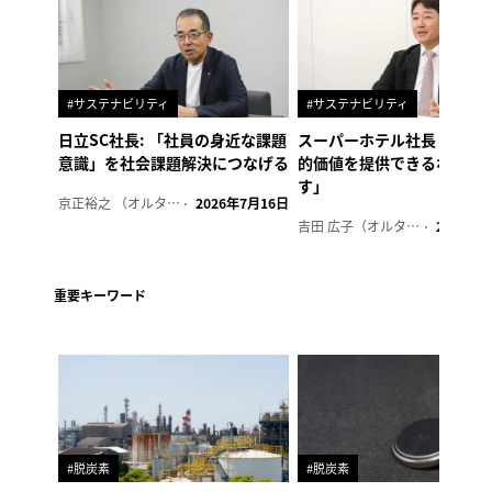
#サステナビリティ
#サステナビリティ
日立SC社長: 「社員の身近な課題
スーパーホテル社長「地域
意識」を社会課題解決につなげる
的価値を提供できるホテル
す」
京正裕之 （オルタナ副編集長）
2026年7月16日
吉田 広子（オルタナ輪番編集長）
2026年6
重要キーワード
#脱炭素
#脱炭素